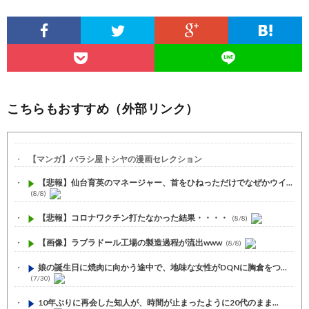
こちらもおすすめ（外部リンク）
【マンガ】バラシ屋トシヤの漫画セレクション
【悲報】仙台育英のマネージャー、首をひねっただけでなぜかウイ...
(8/8)
【悲報】コロナワクチン打たなかった結果・・・・
(8/8)
【画像】ラブラドール工場の製造過程が流出www
(8/8)
娘の誕生日に焼肉に向かう途中で、地味な女性がDQNに胸倉をつ...
(7/30)
10年ぶりに再会した知人が、時間が止まったように20代のまま...