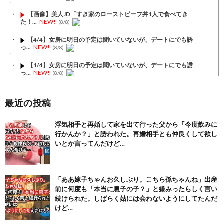
【画像】美人JD「すき家のローストビーフ丼1人で食べてき
た！...
NEW!
(8/8)
【4/4】女房に明日の予定は聞いていないが、デートにでも誘
っ...
NEW!
(8/8)
【1/4】女房に明日の予定は聞いていないが、デートにでも誘
っ...
NEW!
(8/8)
【2/2】彼女の誕生日を祝うために東京から地元帰ってきた。
玄...
NEW!
(8/8)
最近の投稿
【注目】熊本地震、28人死亡（30日午前6:30時点）
(7/30)
浮気相手と再婚して家を出て行った父から「今度飲みに
行かんか？」と誘われた。再婚相手とも仲良くして欲し
舌を絡ませて、唾液交換して── ちゅっちゅしながらの濃厚エッ...
(7/30)
いとか言ってんだけど…
【パリピ孔明】アニオリ場面も高評価「パリピ」続編への期待が高...
(6/22)
「ああ嫁子ちゃんお久しぶり。こちら孫ちゃんね」出産
【画像】テイルズで一番マ〇コ舐めまわしたい女の子ｗｗｗｗｗ
前に何度も「本当に息子の子？」と嫌みったらしく言い
(6/22)
続けられた。しばらく姑には会わないようにしてたんだ
Powered by livedoor 相互RSS
けど…