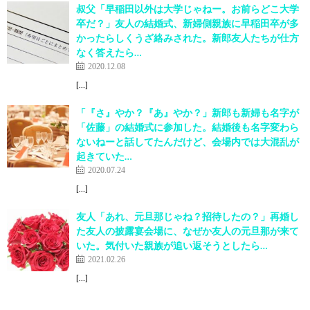
叔父「早稲田以外は大学じゃねー。お前らどこ大学
卒だ？」友人の結婚式、新婦側親族に早稲田卒が多
かったらしくうざ絡みされた。新郎友人たちが仕方
なく答えたら…
2020.12.08
[…]
「『さ』やか？『あ』やか？」新郎も新婦も名字が
「佐藤」の結婚式に参加した。結婚後も名字変わら
ないねーと話してたんだけど、会場内では大混乱が
起きていた…
2020.07.24
[…]
友人「あれ、元旦那じゃね？招待したの？」再婚し
た友人の披露宴会場に、なぜか友人の元旦那が来て
いた。気付いた親族が追い返そうとしたら…
2021.02.26
[…]