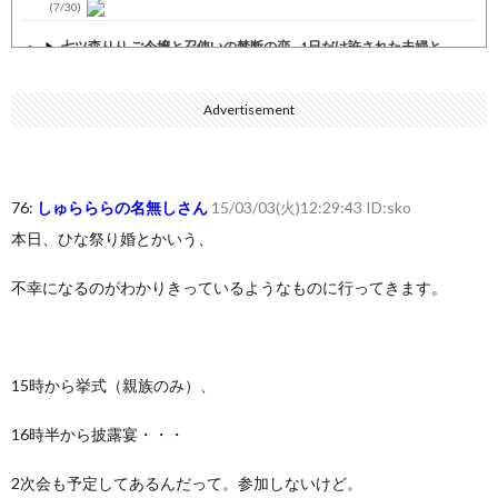
(7/30)
七ツ森りり ご令嬢と召使いの禁断の恋…1日だけ許された夫婦と...
(7/30)
娘の誕生日に焼肉に向かう途中で、地味な女性がDQNに胸倉をつ...
Advertisement
(7/30)
すまん熊本やがコンビニに食品も水もない
(7/30)
いきなり円高
(7/30)
76:
しゅらららの名無しさん
15/03/03(火)12:29:43 ID:sko
本日、ひな祭り婚とかいう、
【セール】Apple Apple Watch、iPhoneや...
(7/30)
人体の中身が左右非対称なのは繊毛が回転運動をして左側に流れが...
不幸になるのがわかりきっているようなものに行ってきます。
(7/30)
可愛い彼女が部屋に入ってきた。もしかしてニンジャ？→スタイリ...
(7/30)
15時から挙式（親族のみ）、
Powered by livedoor 相互RSS
16時半から披露宴・・・
2次会も予定してあるんだって。参加しないけど。