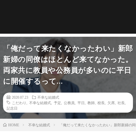
「俺だって来たくなかったわい」新郎
新婦の同僚はほとんど来てなかった。
両家共に教員や公務員が多いのに平日
に開催するって…
2020.07.23
不幸な結婚式
こだわり
,
不幸な結婚式
,
予定
,
公務員
,
平日
,
教師
,
校長
,
欠席
,
社長
,
記念日
不幸な結婚式
「俺だって来たくなかったわい」新郎新婦の同
HOME