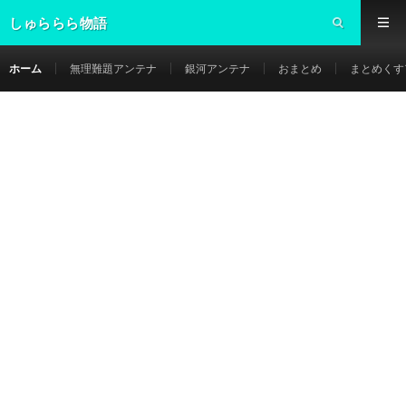
しゅららら物語
ホーム
無理難題アンテナ
銀河アンテナ
おまとめ
まとめくす