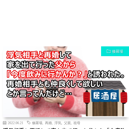
修羅場
2022.06.21
修羅場
,
再婚
,
浮気
,
父親
,
祖母