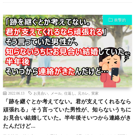
衝撃的
2022.06.13
お見合い
,
メール
,
仕返し
,
元カレ
,
実家
「跡を継ぐとか考えてない。君が支えてくれるなら
頑張れる」そう言っていた男性が、知らないうちに
お見合い結婚していた。半年後そいつから連絡がき
たんだけど…