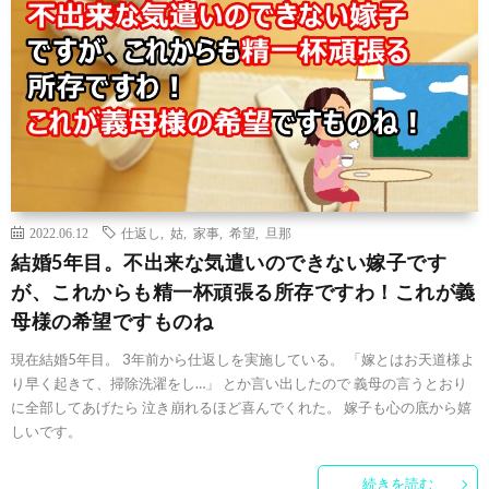
2022.06.12
仕返し
,
姑
,
家事
,
希望
,
旦那
結婚5年目。不出来な気遣いのできない嫁子です
が、これからも精一杯頑張る所存ですわ！これが義
母様の希望ですものね
現在結婚5年目。 3年前から仕返しを実施している。 「嫁とはお天道様よ
り早く起きて、掃除洗濯をし…」 とか言い出したので 義母の言うとおり
に全部してあげたら 泣き崩れるほど喜んでくれた。 嫁子も心の底から嬉
しいです。
続きを読む