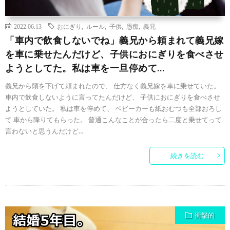
2022.06.13
おにぎり
,
ルール
,
子供
,
愚痴
,
義兄
「車内で飲食しないでね」義兄から頼まれて義兄嫁
を車に乗せたんだけど、子供におにぎりを食べさせ
ようとしてた。私は車を一旦停めて…
義兄から頭を下げて頼まれたので、 仕方なく義兄嫁を車に乗せていた。
車内で飲食しないように言ってたんだけど、 子供におにぎりを食べさせ
ようとしていた。 私は車を停めて、 ベビーカーも紙おむつも全部おろし
て 車から降りてもらった。 普通こんなことが合ったら二度と乗せてって
言わないと思うんだけど…
続きを読む
衝撃的