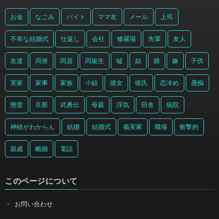
お金
なごみ
バイト
ママ友
メール
上司
不幸な結婚式
仕返し
会社
修羅場
先輩
友人
友達
同僚
同居
同級生
嘘
姑
娘
嫁
子供
実家
家事
家族
小姑
彼女
彼氏
恋冷め
愚痴
態度
旦那
武勇伝
母親
浮気
田舎
病院
神経がわからん
結婚
結婚式
義実家
職場
衝撃的
親戚
離婚
電話
このページについて
お問い合わせ