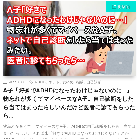
衝撃的
2022.06.08
ADHD
,
ネット
,
友やめ
,
指摘
,
自己診断
A子「好きでADHDになったわけじゃないのに…」
物忘れが多くてマイペースなA子。自己診断をした
ら当てはまったらしいんだけど医者に診てもらった
ら…
物忘れが多くて、マイペースなA子。 ADHDの自己診断をしたら、当ては
まったらしい。 それ以来「好きでADHDになったわけじゃない」とか