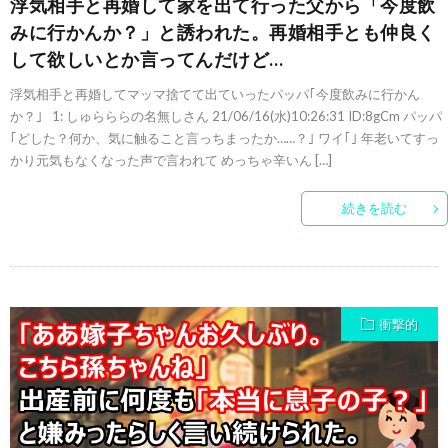
浮気相手と再婚して家を出て行った父から「今度飲
みに行かんか？」と誘われた。再婚相手とも仲良く
して欲しいとか言ってんだけど…
浮気相手と再婚してマッマ捨てて出ていったパッパ｢今度飲みに行かん
か？｣ 1: しゅらららの名無しさん 21/06/16(水)10:26:31 ID:8gCm パッパ
｢どした？何か、気に触ること言っちまったか……？｣ ワイ｢｣ 年老いてすっ
かり元気もなくなった声で言われて めっちゃ辛いん […]
続きを読む
衝撃的