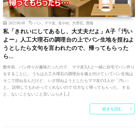
2022.06.08
パン
,
ママ友
,
友やめ
,
大理石
,
愚痴
私「きれいにしてあるし、大丈夫だよ」A子「汚い
よー」人工大理石の調理台の上でパン生地を捏ねよ
うとしたら文句を言われたので、帰ってもらった
ら…
数年前、パン作りが趣味だったので、 ママ友3人と一緒に自宅でパン作り
をすることに。 うちは人工大理石の調理台を備え付けて いてパン生地は
そこで捏ねるんだけど、 いざ捏ねようとしたらママ友の1人が「汚い」
と。 説明してもわかってくれないので 仕方なく帰ってもらった。 する
と、ないことないこと言いふらさ […]
続きを読む