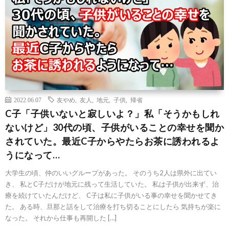
2022.06.07
友やめ
,
友人
,
地元
,
子供
,
帰省
C子「子供いないと寂しいよ？」私「そうかもしれ
ないけど」30代の頃、子供がいることの幸せを聞か
されていた。最近C子からやたらお茶に誘われるよ
うになって…
大学生の頃、仲のいいグループがあった。 そのうち2人は県外に出てい
き、 私とC子だけが地元に残って生活していた。 私は子供が出来ず、治
療を続けていたんだけど、 C子は私に子供がいる事の幸せを聞かせてき
た。 ある時、旦那と話をして治療を打ち切ることにしたら 気持ちが楽に
なった。 それから仕事も再開した […]