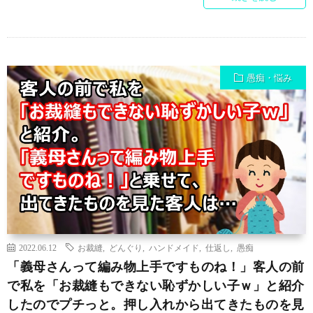
愚痴・悩み
2022.06.12
お裁縫
,
どんぐり
,
ハンドメイド
,
仕返し
,
愚痴
「義母さんって編み物上手ですものね！」客人の前
で私を「お裁縫もできない恥ずかしい子ｗ」と紹介
したのでプチっと。押し入れから出てきたものを見