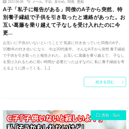
2022.06.08
メール
,
不妊
,
友やめ
,
同僚
,
愚痴
A子「私子に報告がある」同僚のA子から突然、特
別養子縁組で子供を引き取ったと連絡があった。お
互い葛藤を乗り越えて子なしを受け入れたのに今
更…
お互いに子供がいないということで 気楽に付き合っていた同僚のA子。
10数年の付き合いになり、今は30代後半。 そんなA子から突然 養子縁組
で子供を引き取ったと報告された。 お互いに葛藤を乗り越えて、 子なし
を受け入れるために長い時間が 必要だったはずなのに 私に養子縁組を考
えるように誘ってくる。 […]
続きを読む
愚痴・悩み