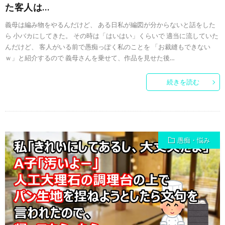
た客人は…
義母は編み物をやるんだけど、 ある日私が編図が分からないと話をした
ら 小バカにしてきた。 その時は「はいはい」くらいで 適当に流していた
んだけど、 客人がいる前で愚痴っぽく私のことを 「お裁縫もできない
ｗ」と紹介するので 義母さんを乗せて、作品を見せた後…
続きを読む
愚痴・悩み