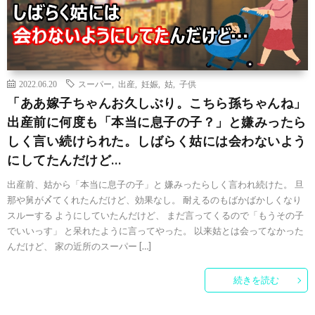
2022.06.20
スーパー
,
出産
,
妊娠
,
姑
,
子供
「ああ嫁子ちゃんお久しぶり。こちら孫ちゃんね」
出産前に何度も「本当に息子の子？」と嫌みったら
しく言い続けられた。しばらく姑には会わないよう
にしてたんだけど…
出産前、姑から「本当に息子の子」と 嫌みったらしく言われ続けた。 旦
那や舅が〆てくれたんだけど、効果なし。 耐えるのもばかばかしくなり
スルーする ようにしていたんだけど、 まだ言ってくるので「もうその子
でいいっす」 と呆れたように言ってやった。 以来姑とは会ってなかった
んだけど、 家の近所のスーパー […]
続きを読む