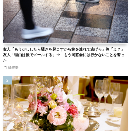
友人「もう少ししたら騒ぎを起こすから嫁を連れて逃げろ」俺「え？」
友人「理由は後でメールする」⇒ もう同窓会には行かないことを誓っ
た
修羅場