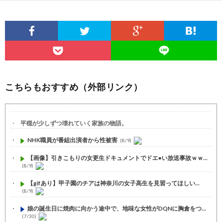
こちらもおすすめ（外部リンク）
平穏が少しずつ壊れていく家族の物語。
NHK職員が番組出演者から性被害
(8/9)
【画像】引きこもりの女更生ドキュメントでドエ●い放送事故ｗｗ...
(8/9)
【gifあり】甲子園のチアは神奈川の女子高生を見習ってほしい...
(8/9)
娘の誕生日に焼肉に向かう途中で、地味な女性がDQNに胸倉をつ...
(7/30)