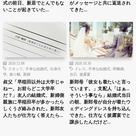
式の前日、新居でとんでもな
がメッセージと共に返送され
いことが起きていた…
てきた…
2020.12.08
2020.10.30
スタッフ
,
不幸な結婚式
,
出身大
ドレス
,
不幸な結婚式
,
即離婚
,
学
,
振り幅
,
新婦
当日
,
披露宴
叔父「早稲田以外は大学じゃ
新郎母「彼女も着たいと言っ
ねー。お前らどこ大学卒
ています。」支配人「はぁ…
だ？」友人の結婚式、新婦側
そういう事なら」結婚式当日
親族に早稲田卒が多かったら
の朝、新郎母が自分が着たウ
しくうざ絡みされた。新郎友
ェディングドレスを持ち込ん
人たちが仕方なく答えたら…
できた。仕方なく披露宴でと
譲歩したんだけど…