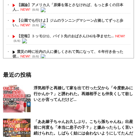
【議論】アメリカ人「原爆を落とさなければ、もっと多くの日本
人...
NEW!
(8/8)
【公園でも行けよ】ジムのランニングマシーン占拠してずっと歩
い...
NEW!
(8/8)
【悲報】トッモ(21)、バイト先のおばさん(36)を孕ませた...
NEW!
(8/8)
震災の時に社内の人に優しくされて気になって、６年付き合った
彼...
NEW!
(8/8)
妻が流産した。「あなたの子供、産めなくてごめんね、ごめん
ね」...
NEW!
(8/8)
最近の投稿
【注目】熊本地震、28人死亡（30日午前6:30時点）
(7/30)
浮気相手と再婚して家を出て行った父から「今度飲みに
行かんか？」と誘われた。再婚相手とも仲良くして欲し
舌を絡ませて、唾液交換して── ちゅっちゅしながらの濃厚エッ...
(7/30)
いとか言ってんだけど…
【パリピ孔明】アニオリ場面も高評価「パリピ」続編への期待が高...
(6/22)
「ああ嫁子ちゃんお久しぶり。こちら孫ちゃんね」出産
【画像】テイルズで一番マ〇コ舐めまわしたい女の子ｗｗｗｗｗ
前に何度も「本当に息子の子？」と嫌みったらしく言い
(6/22)
続けられた。しばらく姑には会わないようにしてたんだ