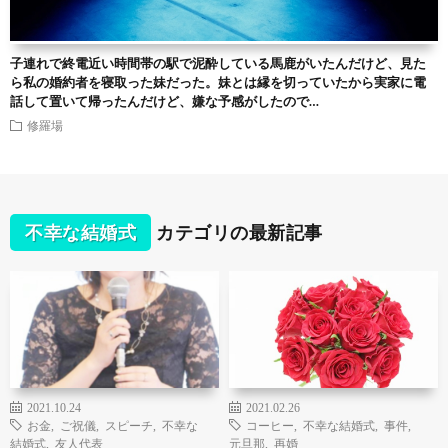
子連れで終電近い時間帯の駅で泥酔している馬鹿がいたんだけど、見た
ら私の婚約者を寝取った妹だった。妹とは縁を切っていたから実家に電
話して置いて帰ったんだけど、嫌な予感がしたので…
修羅場
不幸な結婚式
カテゴリの最新記事
2021.10.24
2021.02.26
お金
,
ご祝儀
,
スピーチ
,
不幸な
コーヒー
,
不幸な結婚式
,
事件
,
結婚式
,
友人代表
元旦那
,
再婚