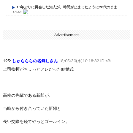
10年ぶりに再会した知人が、時間が止まったように20代のまま...
(7/30)
七ツ森りり ご令嬢と召使いの禁断の恋…1日だけ許された夫婦と...
(7/30)
Advertisement
娘の誕生日に焼肉に向かう途中で、地味な女性がDQNに胸倉をつ...
(7/30)
すまん熊本やがコンビニに食品も水もない
(7/30)
195:
しゅらららの名無しさん
18/05/30(水)10:18:32 ID:sBi
いきなり円高
(7/30)
上司挨拶がちょっとアレだった結婚式
【セール】Apple Apple Watch、iPhoneや...
(7/30)
人体の中身が左右非対称なのは繊毛が回転運動をして左側に流れが...
(7/30)
高校の先輩である新郎が、
可愛い彼女が部屋に入ってきた。もしかしてニンジャ？→スタイリ...
(7/30)
当時から付き合っていた新婦と
Powered by livedoor 相互RSS
長い交際を経てやっとゴールイン。