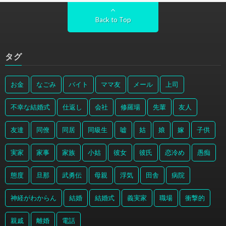
Back to Top
タグ
お金
なごみ
バイト
ママ友
メール
上司
不幸な結婚式
仕返し
会社
修羅場
先輩
友人
友達
同僚
同居
同級生
嘘
姑
娘
嫁
子供
実家
家事
家族
小姑
彼女
彼氏
恋冷め
愚痴
態度
旦那
武勇伝
母親
浮気
田舎
病院
神経がわからん
結婚
結婚式
義実家
職場
衝撃的
親戚
離婚
電話