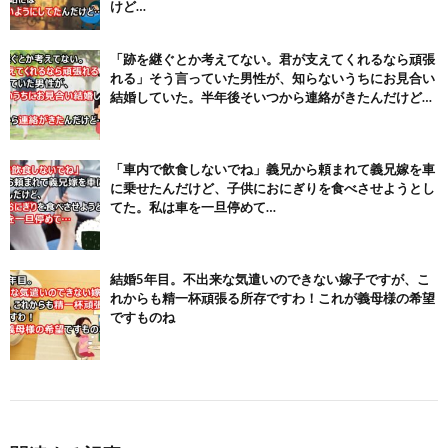
Powered by livedoor 相互RSS
けど…
「跡を継ぐとか考えてない。君が支えてくれるなら頑張
れる」そう言っていた男性が、知らないうちにお見合い
結婚していた。半年後そいつから連絡がきたんだけど…
「車内で飲食しないでね」義兄から頼まれて義兄嫁を車
に乗せたんだけど、子供におにぎりを食べさせようとし
てた。私は車を一旦停めて…
結婚5年目。不出来な気遣いのできない嫁子ですが、こ
れからも精一杯頑張る所存ですわ！これが義母様の希望
ですものね