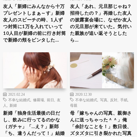
友人「新婦にみんなから十万
友人「あれ、元旦那じゃね？
プレゼントしまぁ～す」新婦
招待したの？」再婚した友人
友人のスピーチの時、1人ず
の披露宴会場に、なぜか友人
つ封筒に1万を入れていって
の元旦那が来ていた。気付い
10人目が新婦の前に行き封筒
た親族が追い返そうとした
で新婦の頬をビンタした…
ら…
2021.02.24
2020.12.30
不幸な結婚式
,
修羅場
,
前日
,
友
不幸な結婚式
,
写真
,
反対
,
手紙
,
人
,
新婦
母親
新婦「独身生活最後の日だ
母「嫁ちゃんの写真、親御さ
し、飲みに行ってるのかな
んに送っちゃった＾＾」俺
（ガチャ」「…え？」新郎
「余計なことを！」数日後、
「ち、違うんだって！」結婚
ズタズタに引き裂かれた写真