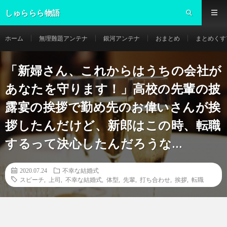
しゅららら物語
ホーム
無理難題アンテナ
銀河アンテナ
おまとめ
まとめくす
「新婦さん、これからはうちの会社が
あなたを守ります！」高校の先輩の披
露宴の挨拶で勤め先のお偉いさんが挨
拶したんだけど、新郎はこの時、転職
するって決心したんだろうな…
2020.07.24
不幸な結婚式
スピーチ
,
上司
,
不幸な結婚式
,
体型
,
先輩
,
打ち合わせ
,
挨拶
,
転職