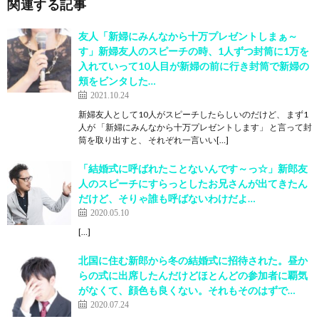
関連する記事
友人「新婦にみんなから十万プレゼントしまぁ～
す」新婦友人のスピーチの時、1人ずつ封筒に1万を
入れていって10人目が新婦の前に行き封筒で新婦の
頬をビンタした…
2021.10.24
新婦友人として10人がスピーチしたらしいのだけど、 まず1
人が 「新婦にみんなから十万プレゼントします」 と言って封
筒を取り出すと、 それぞれ一言いい[…]
「結婚式に呼ばれたことないんです～っ☆」新郎友
人のスピーチにすらっとしたお兄さんが出てきたん
だけど、そりゃ誰も呼ばないわけだよ…
2020.05.10
[…]
北国に住む新郎から冬の結婚式に招待された。昼か
らの式に出席したんだけどほとんどの参加者に覇気
がなくて、顔色も良くない。それもそのはずで…
2020.07.24