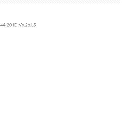
側に流れが...
(7/30)
→スタイリ...
(7/30)
44:20 ID:Vx.2o.L5