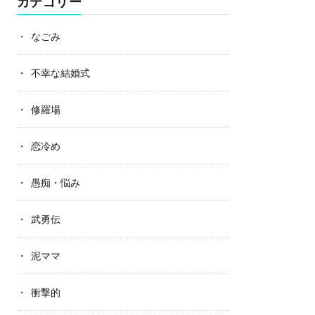
カテゴリー
なごみ
不幸な結婚式
修羅場
恋冷め
愚痴・悩み
武勇伝
泥ママ
衝撃的