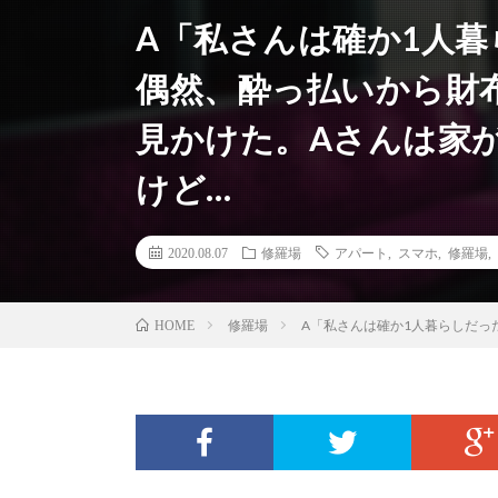
A「私さんは確か1人
偶然、酔っ払いから財
見かけた。Aさんは家
けど…
2020.08.07
修羅場
アパート
,
スマホ
,
修羅場
,
修羅場
A「私さんは確か1人暮らしだっ
HOME