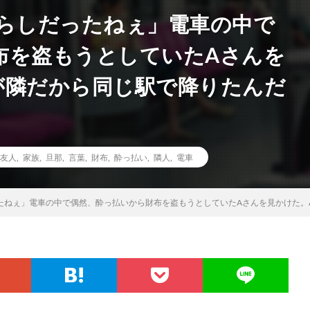
暮らしだったねぇ」電車の中で
布を盗もうとしていたAさんを
が隣だから同じ駅で降りたんだ
友人
,
家族
,
旦那
,
言葉
,
財布
,
酔っ払い
,
隣人
,
電車
たねぇ」電車の中で偶然、酔っ払いから財布を盗もうとしていたAさんを見かけた。