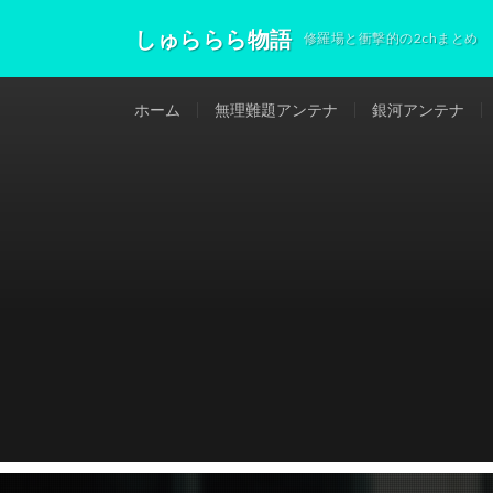
しゅららら物語
修羅場と衝撃的の2chまとめ
ホーム
無理難題アンテナ
銀河アンテナ