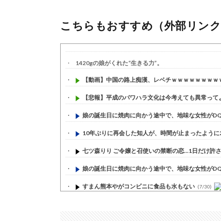
こちらもおすすめ（外部リンク
1420gの娘がくれた“生きる力”。
【動画】中国の路上痴漢、レベチｗｗｗｗｗｗｗｗ
【悲報】平成のパワハラ文化は今考えても異常って
娘の誕生日に焼肉に向かう途中で、地味な女性がDQN
10年ぶりに再会した知人が、時間が止まったように20
七ツ森りり ご令嬢と召使いの禁断の恋…1日だけ許され
娘の誕生日に焼肉に向かう途中で、地味な女性がDQN
すまん熊本やがコンビニに食品も水もない
(7/30)
いきなり円高
(7/30)