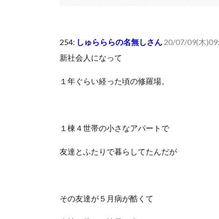
【セール】Apple Apple Watch、iPhoneや...
(7/30)
人体の中身が左右非対称なのは繊毛が回転運動をして左
可愛い彼女が部屋に入ってきた。もしかしてニンジャ？
254:
しゅらららの名無しさん
20/07/09(木)09:
Powered by livedoor 相互RSS
新社会人になって
１年ぐらい経った頃の修羅場。
１棟４世帯の小さなアパートで
友達とふたりで暮らしてたんだが
その友達が５月病が酷くて