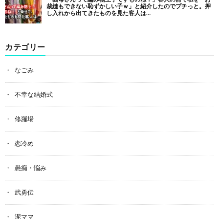
カテゴリー
なごみ
不幸な結婚式
修羅場
恋冷め
愚痴・悩み
武勇伝
泥ママ