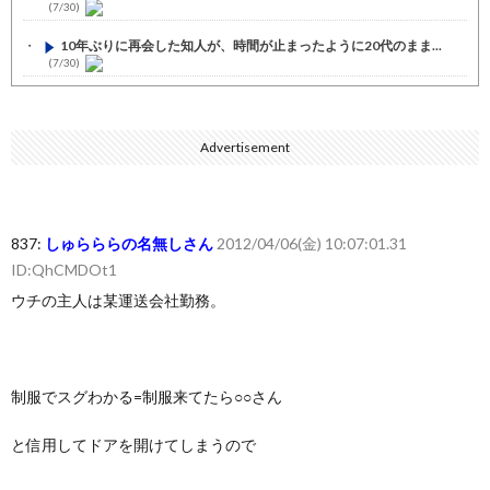
(7/30)
10年ぶりに再会した知人が、時間が止まったように20代のまま...
(7/30)
七ツ森りり ご令嬢と召使いの禁断の恋…1日だけ許された夫婦と...
(7/30)
Advertisement
娘の誕生日に焼肉に向かう途中で、地味な女性がDQNに胸倉をつ...
(7/30)
すまん熊本やがコンビニに食品も水もない
(7/30)
837:
しゅらららの名無しさん
2012/04/06(金) 10:07:01.31
いきなり円高
(7/30)
ID:QhCMDOt1
【セール】Apple Apple Watch、iPhoneや...
(7/30)
ウチの主人は某運送会社勤務。
人体の中身が左右非対称なのは繊毛が回転運動をして左側に流れが...
(7/30)
可愛い彼女が部屋に入ってきた。もしかしてニンジャ？→スタイリ...
制服でスグわかる=制服来てたら○○さん
(7/30)
Powered by livedoor 相互RSS
と信用してドアを開けてしまうので