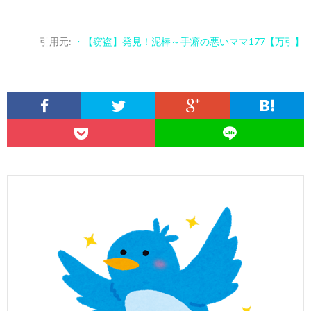
引用元:
・【窃盗】発見！泥棒～手癖の悪いママ177【万引】