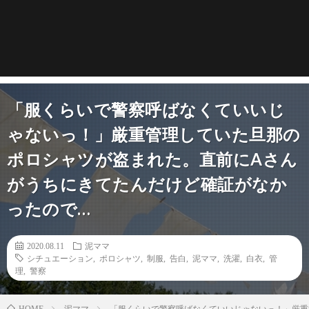
「服くらいで警察呼ばなくていいじ
ゃないっ！」厳重管理していた旦那の
ポロシャツが盗まれた。直前にAさん
がうちにきてたんだけど確証がなか
ったので…
2020.08.11
泥ママ
シチュエーション
,
ポロシャツ
,
制服
,
告白
,
泥ママ
,
洗濯
,
白衣
,
管
理
,
警察
泥ママ
「服くらいで警察呼ばなくていいじゃないっ！」厳重
HOME