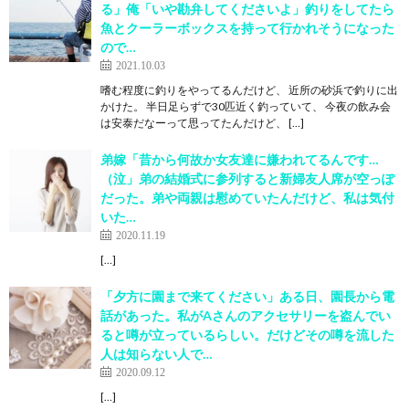
る」俺「いや勘弁してくださいよ」釣りをしてたら
魚とクーラーボックスを持って行かれそうになった
ので…
2021.10.03
嗜む程度に釣りをやってるんだけど、 近所の砂浜で釣りに出
かけた。 半日足らずで30匹近く釣っていて、 今夜の飲み会
は安泰だなーって思ってたんだけど、 […]
弟嫁「昔から何故か女友達に嫌われてるんです…
（泣」弟の結婚式に参列すると新婦友人席が空っぽ
だった。弟や両親は慰めていたんだけど、私は気付
いた…
2020.11.19
[…]
「夕方に園まで来てください」ある日、園長から電
話があった。私がAさんのアクセサリーを盗んでい
ると噂が立っているらしい。だけどその噂を流した
人は知らない人で…
2020.09.12
[…]