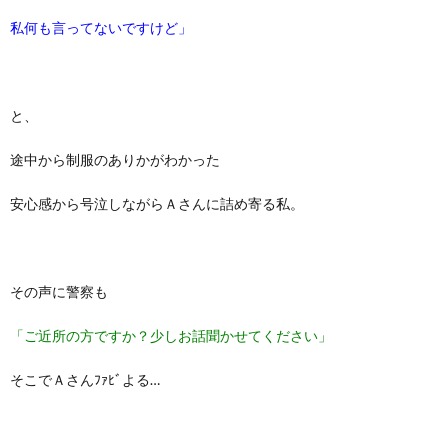
私何も言ってないですけど」
と、
途中から制服のありかがわかった
安心感から号泣しながらＡさんに詰め寄る私。
その声に警察も
「ご近所の方ですか？少しお話聞かせてください」
そこでＡさんﾌｧﾋﾞよる…