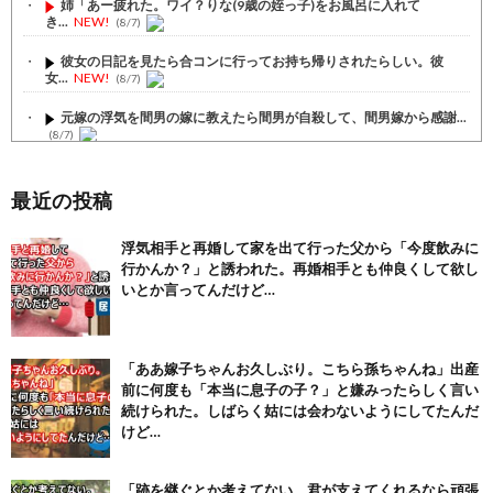
姉「あー疲れた。ワイ？りな(9歳の姪っ子)をお風呂に入れて
き...
NEW!
(8/7)
彼女の日記を見たら合コンに行ってお持ち帰りされたらしい。彼
女...
NEW!
(8/7)
元嫁の浮気を間男の嫁に教えたら間男が自殺して、間男嫁から感謝...
(8/7)
【6/6】嫁は「離婚されても仕方ないのは分かってるけど、もう...
(8/7)
最近の投稿
【注目】熊本地震、28人死亡（30日午前6:30時点）
(7/30)
浮気相手と再婚して家を出て行った父から「今度飲みに
行かんか？」と誘われた。再婚相手とも仲良くして欲し
舌を絡ませて、唾液交換して── ちゅっちゅしながらの濃厚エッ...
(7/30)
いとか言ってんだけど…
【パリピ孔明】アニオリ場面も高評価「パリピ」続編への期待が高...
(6/22)
「ああ嫁子ちゃんお久しぶり。こちら孫ちゃんね」出産
【画像】テイルズで一番マ〇コ舐めまわしたい女の子ｗｗｗｗｗ
前に何度も「本当に息子の子？」と嫌みったらしく言い
(6/22)
続けられた。しばらく姑には会わないようにしてたんだ
Powered by livedoor 相互RSS
けど…
「跡を継ぐとか考えてない。君が支えてくれるなら頑張