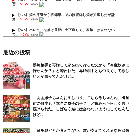
習...
NEW!
(8/6)
【1/6】嫁の浮気から再構築。その後復縁し嫁が妊娠したが計
算...
NEW!
(8/6)
【5/5】バレた。鬼彼は旦那に土下座して、家族には言わない
で...
NEW!
(8/6)
【1/5】バレた。鬼彼は旦那に土下座して、家族には言わない
で...
NEW!
(8/6)
最近の投稿
【注目】熊本地震、28人死亡（30日午前6:30時点）
(7/30)
浮気相手と再婚して家を出て行った父から「今度飲みに
行かんか？」と誘われた。再婚相手とも仲良くして欲し
舌を絡ませて、唾液交換して── ちゅっちゅしながらの濃厚エッ...
(7/30)
いとか言ってんだけど…
【パリピ孔明】アニオリ場面も高評価「パリピ」続編への期待が高...
(6/22)
「ああ嫁子ちゃんお久しぶり。こちら孫ちゃんね」出産
【画像】テイルズで一番マ〇コ舐めまわしたい女の子ｗｗｗｗｗ
前に何度も「本当に息子の子？」と嫌みったらしく言い
(6/22)
続けられた。しばらく姑には会わないようにしてたんだ
Powered by livedoor 相互RSS
けど…
「跡を継ぐとか考えてない。君が支えてくれるなら頑張