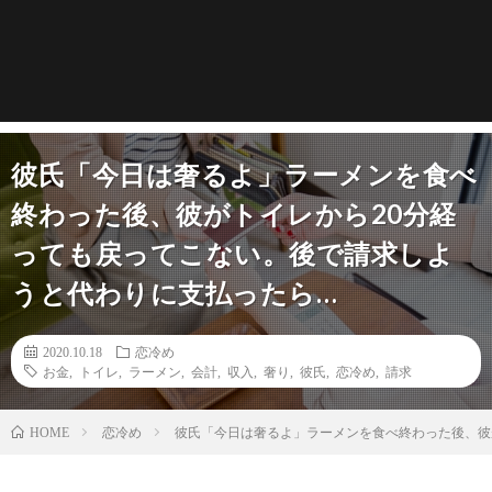
彼氏「今日は奢るよ」ラーメンを食べ
終わった後、彼がトイレから20分経
っても戻ってこない。後で請求しよ
うと代わりに支払ったら…
2020.10.18
恋冷め
お金
,
トイレ
,
ラーメン
,
会計
,
収入
,
奢り
,
彼氏
,
恋冷め
,
請求
恋冷め
彼氏「今日は奢るよ」ラーメンを食べ終わった後、彼
HOME