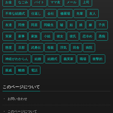
お金
なごみ
バイト
ママ友
メール
上司
不幸な結婚式
仕返し
会社
修羅場
先輩
友人
友達
同僚
同居
同級生
嘘
姑
娘
嫁
子供
実家
家事
家族
小姑
彼女
彼氏
恋冷め
愚痴
態度
旦那
武勇伝
母親
浮気
田舎
病院
神経がわからん
結婚
結婚式
義実家
職場
衝撃的
親戚
離婚
電話
このページについて
お問い合わせ
このページについて