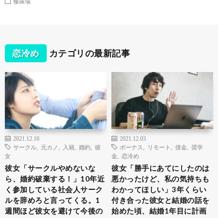
修羅場
恋冷め
カテゴリの最新記事
2021.12.16
2021.12.03
サークル
,
元カノ
,
入籍
,
婚約
,
彼
ボーナス
,
リモート
,
借金
,
奨学
女
金
,
恋冷め
彼女「サークルやめないな
彼女「勝手にあてにしたのは
ら、婚約破棄する！」10年近
悪かったけど、私の気持ちも
く参加している社会人サーク
わかってほしい」3年くらい
ルを辞めろと言ってくる。1
付き合った彼女と結婚の話を
週間ほど彼女を避けて今後の
始めた頃、結婚1年目に計画