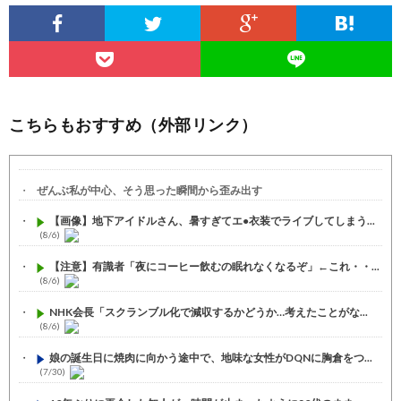
こちらもおすすめ（外部リンク）
ぜんぶ私が中心、そう思った瞬間から歪み出す
【画像】地下アイドルさん、暑すぎてエ●衣装でライブしてしまう...
(8/6)
【注意】有識者「夜にコーヒー飲むの眠れなくなるぞ」←これ・・...
(8/6)
NHK会長「スクランブル化で減収するかどうか…考えたことがな...
(8/6)
娘の誕生日に焼肉に向かう途中で、地味な女性がDQNに胸倉をつ...
(7/30)