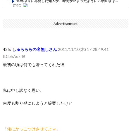
10年ぶりに再会した知人が、時間が止まったように20代のまま...
(7/30)
七ツ森りり ご令嬢と召使いの禁断の恋…1日だけ許された夫婦と...
(7/30)
Advertisement
娘の誕生日に焼肉に向かう途中で、地味な女性がDQNに胸倉をつ...
(7/30)
すまん熊本やがコンビニに食品も水もない
(7/30)
425:
しゅらららの名無しさん
2011/11/10(木) 17:28:49.41
いきなり円高
ID:bhAoxIlB
(7/30)
最初の頃は何でも奢ってくれた彼
【セール】Apple Apple Watch、iPhoneや...
(7/30)
人体の中身が左右非対称なのは繊毛が回転運動をして左側に流れが...
(7/30)
私は申し訳なく思い、
可愛い彼女が部屋に入ってきた。もしかしてニンジャ？→スタイリ...
(7/30)
何度も割り勘にしようと提案したけど
Powered by livedoor 相互RSS
「俺にかっこつけさせてよｗ」