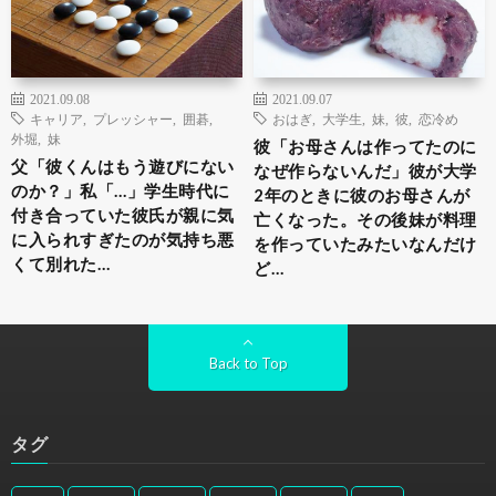
2021.09.08
2021.09.07
キャリア
,
プレッシャー
,
囲碁
,
おはぎ
,
大学生
,
妹
,
彼
,
恋冷め
外堀
,
妹
彼「お母さんは作ってたのに
父「彼くんはもう遊びにない
なぜ作らないんだ」彼が大学
のか？」私「…」学生時代に
2年のときに彼のお母さんが
付き合っていた彼氏が親に気
亡くなった。その後妹が料理
に入られすぎたのが気持ち悪
を作っていたみたいなんだけ
くて別れた…
ど…
Back to Top
タグ