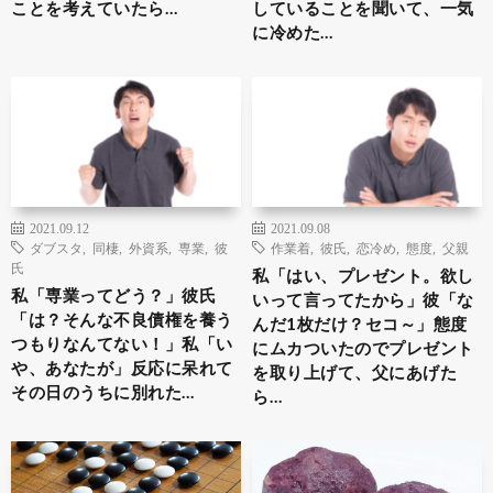
ことを考えていたら…
していることを聞いて、一気
に冷めた…
2021.09.12
2021.09.08
ダブスタ
,
同棲
,
外資系
,
専業
,
彼
作業着
,
彼氏
,
恋冷め
,
態度
,
父親
氏
私「はい、プレゼント。欲し
私「専業ってどう？」彼氏
いって言ってたから」彼「な
「は？そんな不良債権を養う
んだ1枚だけ？セコ～」態度
つもりなんてない！」私「い
にムカついたのでプレゼント
や、あなたが」反応に呆れて
を取り上げて、父にあげた
その日のうちに別れた…
ら…