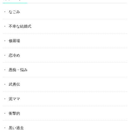
なごみ
不幸な結婚式
修羅場
恋冷め
愚痴・悩み
武勇伝
泥ママ
衝撃的
黒い過去