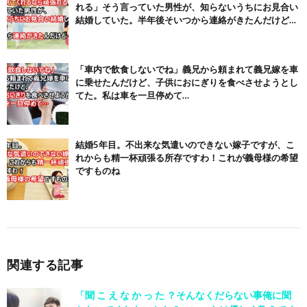
れる」そう言っていた男性が、知らないうちにお見合い
結婚していた。半年後そいつから連絡がきたんだけど…
「車内で飲食しないでね」義兄から頼まれて義兄嫁を車
に乗せたんだけど、子供におにぎりを食べさせようとし
てた。私は車を一旦停めて…
結婚5年目。不出来な気遣いのできない嫁子ですが、こ
れからも精一杯頑張る所存ですわ！これが義母様の希望
ですものね
関連する記事
「聞 こ え な か っ た ？そんなくだらない事俺に聞