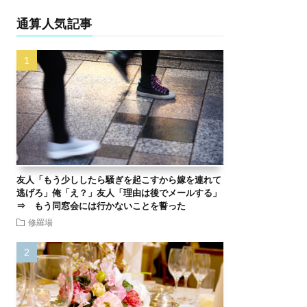
通算人気記事
友人「もう少ししたら騒ぎを起こすから嫁を連れて
逃げろ」俺「え？」友人「理由は後でメールする」
⇒ もう同窓会には行かないことを誓った
修羅場