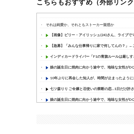
こちらもおすすめ（外部リンク
それは純愛か、それともストーカー疑惑か
【画像】ビリー・アイリッシュ(24)さん、ライブでマン
【急募】「みんな仕事帰りに家で何してんの？」←
インディカードライバー「F1の青旗ルールは厳しすぎ
娘の誕生日に焼肉に向かう途中で、地味な女性がDQN
10年ぶりに再会した知人が、時間が止まったように20
七ツ森りり ご令嬢と召使いの禁断の恋…1日だけ許され
娘の誕生日に焼肉に向かう途中で、地味な女性がDQN
すまん熊本やがコンビニに食品も水もない
(7/30)
いきなり円高
(7/30)
【セール】Apple Apple Watch、iPhoneや...
(7/30)