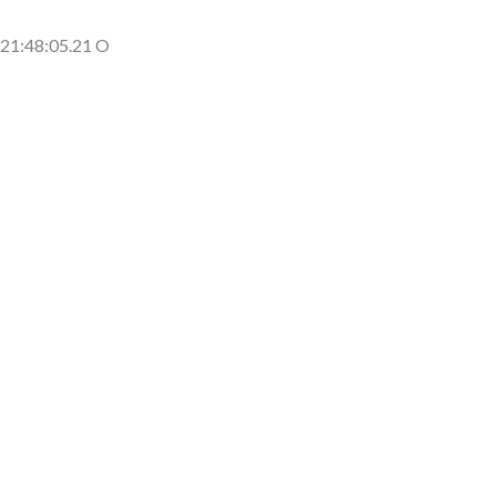
側に流れが...
(7/30)
21:48:05.21 O
→スタイリ...
(7/30)