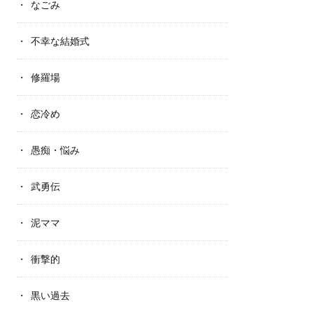
なごみ
不幸な結婚式
修羅場
恋冷め
愚痴・悩み
武勇伝
泥ママ
衝撃的
黒い過去