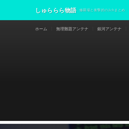
しゅららら物語
修羅場と衝撃的の2chまとめ
ホーム
無理難題アンテナ
銀河アンテナ