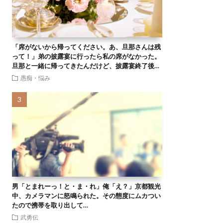
「席がないから帰ってください。あ、旦那さんは残
って！」弟の披露宴に行ったら私の席がなかった。
旦那と一緒に帰ってきたんだけど、披露宴終了後…
愚痴・悩み
男「とまれーっ！と・ま・れ」俺「え？」京都観光
中、カメラマンに怒鳴られた。その態度にムカつい
たので携帯を取り出して…
武勇伝