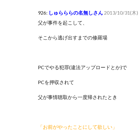
人体の中身が左右非対称なのは繊毛が回転運動をして左
926:
しゅらららの名無しさん
2013/10/31(木) 
可愛い彼女が部屋に入ってきた。もしかしてニンジャ？
父が事件を起こして、
Powered by livedoor 相互RSS
そこから逃げ出すまでの修羅場
PCでやる犯罪(違法アップロードとか)で
PCを押収されて
父が事情聴取から一度帰されたとき
「お前がやったことにして欲しい」