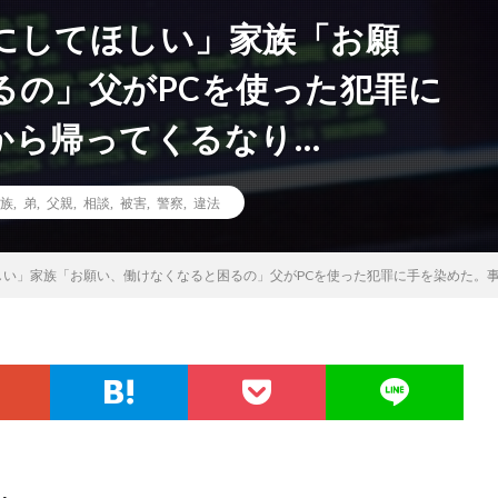
にしてほしい」家族「お願
るの」父がPCを使った犯罪に
から帰ってくるなり…
族
,
弟
,
父親
,
相談
,
被害
,
警察
,
違法
しい」家族「お願い、働けなくなると困るの」父がPCを使った犯罪に手を染めた。