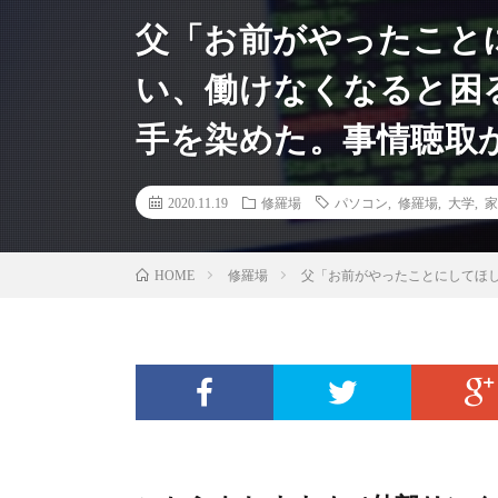
父「お前がやったこと
い、働けなくなると困
手を染めた。事情聴取
2020.11.19
修羅場
パソコン
,
修羅場
,
大学
,
家
修羅場
父「お前がやったことにしてほ
HOME