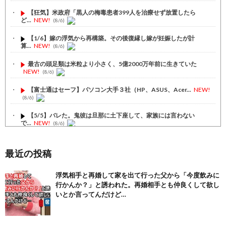
【狂気】米政府「黒人の梅毒患者399人を治療せず放置したら
ど...
NEW!
(8/6)
【1/6】嫁の浮気から再構築。その後復縁し嫁が妊娠したが計
算...
NEW!
(8/6)
最古の頭足類は米粒より小さく、5億2000万年前に生きていた
NEW!
(8/6)
【富士通はセーフ】パソコン大手３社（HP、ASUS、Acer...
NEW!
(8/6)
【5/5】バレた。鬼彼は旦那に土下座して、家族には言わない
で...
NEW!
(8/6)
旦那とはずーっとレスだったから淋しかった。彼とは魔が差した
と...
NEW!
(8/6)
最近の投稿
【注目】熊本地震、28人死亡（30日午前6:30時点）
(7/30)
浮気相手と再婚して家を出て行った父から「今度飲みに
行かんか？」と誘われた。再婚相手とも仲良くして欲し
舌を絡ませて、唾液交換して── ちゅっちゅしながらの濃厚エッ...
(7/30)
いとか言ってんだけど…
【パリピ孔明】アニオリ場面も高評価「パリピ」続編への期待が高...
(6/22)