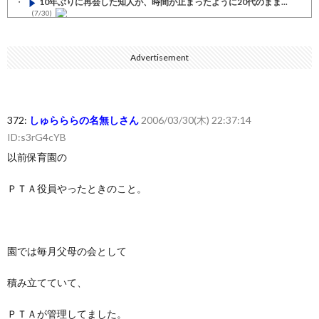
10年ぶりに再会した知人が、時間が止まったように20代のまま...
(7/30)
七ツ森りり ご令嬢と召使いの禁断の恋…1日だけ許された夫婦と...
(7/30)
Advertisement
娘の誕生日に焼肉に向かう途中で、地味な女性がDQNに胸倉をつ...
(7/30)
すまん熊本やがコンビニに食品も水もない
(7/30)
372:
しゅらららの名無しさん
2006/03/30(木) 22:37:14
いきなり円高
ID:s3rG4cYB
(7/30)
以前保育園の
【セール】Apple Apple Watch、iPhoneや...
(7/30)
人体の中身が左右非対称なのは繊毛が回転運動をして左側に流れが...
ＰＴＡ役員やったときのこと。
(7/30)
可愛い彼女が部屋に入ってきた。もしかしてニンジャ？→スタイリ...
(7/30)
園では毎月父母の会として
Powered by livedoor 相互RSS
積み立てていて、
ＰＴＡが管理してました。