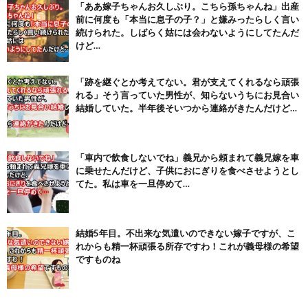
「ああ嫁子ちゃんお久しぶり。こちら孫ちゃんね」出産
【画像】テイルズで一番マ〇コ舐めまわしたい女の子ｗｗｗｗｗ
前に何度も「本当に息子の子？」と嫌みったらしく言い
(6/22)
続けられた。しばらく姑には会わないようにしてたんだ
Powered by livedoor 相互RSS
けど…
「跡を継ぐとか考えてない。君が支えてくれるなら頑張
れる」そう言っていた男性が、知らないうちにお見合い
結婚していた。半年後そいつから連絡がきたんだけど…
「車内で飲食しないでね」義兄から頼まれて義兄嫁を車
に乗せたんだけど、子供におにぎりを食べさせようとし
てた。私は車を一旦停めて…
結婚5年目。不出来な気遣いのできない嫁子ですが、こ
れからも精一杯頑張る所存ですわ！これが義母様の希望
ですものね