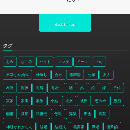
Back to Top
タグ
お金
なごみ
バイト
ママ友
メール
上司
不幸な結婚式
仕返し
会社
修羅場
先輩
友人
友達
同僚
同居
同級生
嘘
姑
娘
嫁
子供
実家
家事
家族
小姑
彼女
彼氏
恋冷め
愚痴
態度
旦那
武勇伝
母親
浮気
田舎
病院
神経がわからん
結婚
結婚式
義実家
職場
衝撃的