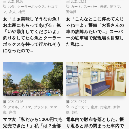
2021.10.03
2021.03.11
お金
,
クーラーボックス
,
セコマ
カート
,
スーパー
,
未遂
,
泥ママ
,
マ
,
友人
,
地元
警備員
女「まぁ美味しそうなお魚！
女「こんなとこに停めてんじ
お土産にもらってあげる」俺
ゃねーよ」警備「お客さんの
「いや勘弁してくださいよ」
車の故障みたいで…」スーパ
釣りをしてたら魚とクーラー
ーの駐車場で泥現場を目撃し
ボックスを持って行かれそう
た私は…
になったので…
2021.03.05
2021.02.27
タオル
,
フリマ
,
ブランド
,
ママ
ベビーカー
,
座席
,
指定席
,
新幹
友
,
弁償
線
,
旅行
ママ友「私だから1000円でも
電車内で財布を落とした。振
完売できた！」私「は？全部
り返ると扉の閉まった車内で