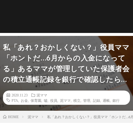
私「あれ？おかしくない？」役員ママ
「ホントだ…6月からの入金になって
る」あるママが管理していた保護者会
の積立通帳記録を銀行で確認したら…
2020.11.23
泥ママ
PTA
,
お金
,
保育園
,
嘘
,
役員
,
泥ママ
,
積立
,
管理
,
記録
,
通帳
,
銀行
泥ママ
私「あれ？おかしくない？」役員ママ「ホントだ…6
HOME