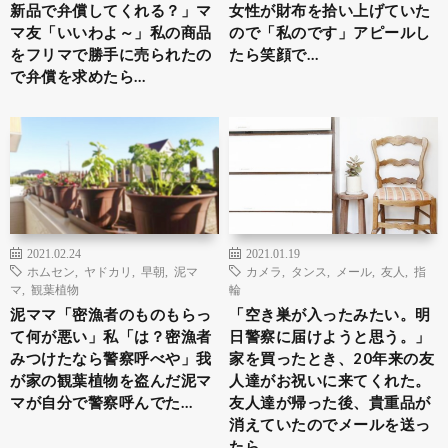
新品で弁償してくれる？」マ
女性が財布を拾い上げていた
マ友「いいわよ～」私の商品
ので「私のです」アピールし
をフリマで勝手に売られたの
たら笑顔で…
で弁償を求めたら…
2021.02.24
2021.01.19
ホムセン
,
ヤドカリ
,
早朝
,
泥マ
カメラ
,
タンス
,
メール
,
友人
,
指
マ
,
観葉植物
輪
泥ママ「密漁者のものもらっ
「空き巣が入ったみたい。明
て何が悪い」私「は？密漁者
日警察に届けようと思う。」
みつけたなら警察呼べや」我
家を買ったとき、20年来の友
が家の観葉植物を盗んだ泥マ
人達がお祝いに来てくれた。
マが自分で警察呼んでた…
友人達が帰った後、貴重品が
消えていたのでメールを送っ
たら…