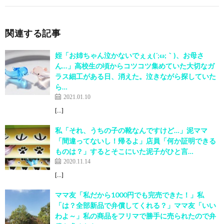
関連する記事
姪「お姉ちゃん泣かないでぇぇ(´;ω;｀)、お母さ
ん…」高校生の頃からコツコツ集めていた大切なガ
ラス細工がある日、消えた。泣きながら探していた
ら…
2021.01.10
[…]
私「それ、うちの子の靴なんですけど…」泥ママ
「間違ってないし！帰るよ」店員「何か証明できる
ものは？」するとそこにいた泥子がひと言…
2020.11.14
[…]
ママ友「私だから1000円でも完売できた！」私
「は？全部新品で弁償してくれる？」ママ友「いい
わよ～」私の商品をフリマで勝手に売られたので弁