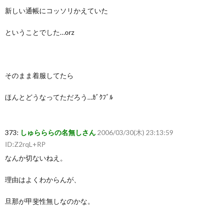
新しい通帳にコッソリかえていた
ということでした…orz
そのまま着服してたら
ほんとどうなってただろう…ｶﾞｸﾌﾞﾙ
373:
しゅらららの名無しさん
2006/03/30(木) 23:13:59
ID:Z2rqL+RP
なんか切ないねえ。
理由はよくわからんが、
旦那が甲斐性無しなのかな。