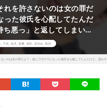
それを許さないのは女の罪だ
なった彼氏を心配してたんだ
持ち悪っ」と返してしまい…
生
,
子供
,
幼児
,
影響
,
彼氏
,
恋冷め
,
歌詞
さないのは女の罪だよ？」急にワガママになった彼氏を心配してたんだけど、思わず