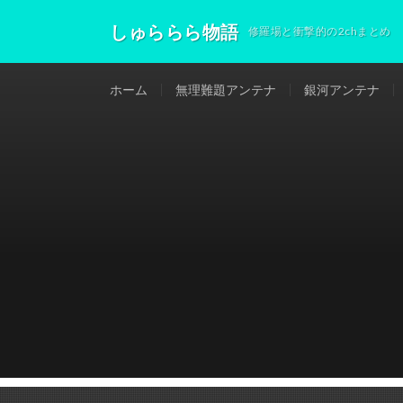
しゅららら物語
修羅場と衝撃的の2chまとめ
ホーム
無理難題アンテナ
銀河アンテナ