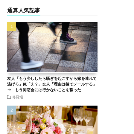
通算人気記事
友人「もう少ししたら騒ぎを起こすから嫁を連れて
逃げろ」俺「え？」友人「理由は後でメールする」
⇒ もう同窓会には行かないことを誓った
修羅場