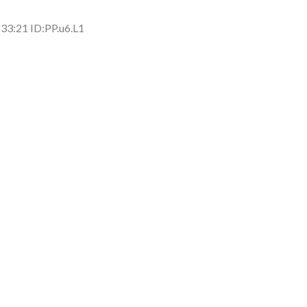
側に流れが...
(7/30)
33:21 ID:PP.u6.L1
→スタイリ...
(7/30)