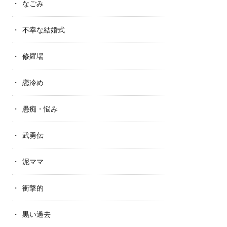
なごみ
不幸な結婚式
修羅場
恋冷め
愚痴・悩み
武勇伝
泥ママ
衝撃的
黒い過去