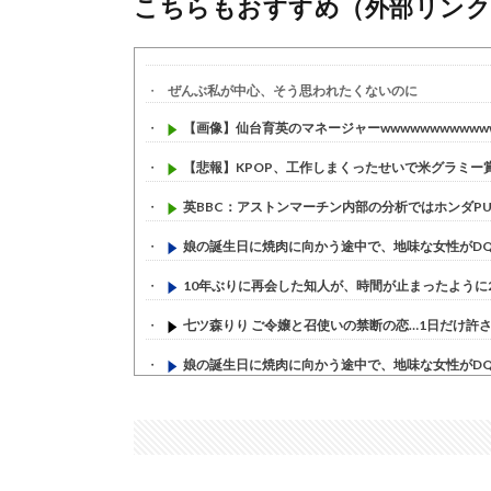
こちらもおすすめ（外部リンク
ぜんぶ私が中心、そう思われたくないのに
【画像】仙台育英のマネージャーwwwwwwwwwww
【悲報】KPOP、工作しまくったせいで米グラミー賞か
英BBC：アストンマーチン内部の分析ではホンダPUは
娘の誕生日に焼肉に向かう途中で、地味な女性がDQN
10年ぶりに再会した知人が、時間が止まったように20
七ツ森りり ご令嬢と召使いの禁断の恋…1日だけ許され
娘の誕生日に焼肉に向かう途中で、地味な女性がDQN
すまん熊本やがコンビニに食品も水もない
(7/30)
いきなり円高
(7/30)
【セール】Apple Apple Watch、iPhoneや...
(7/30)