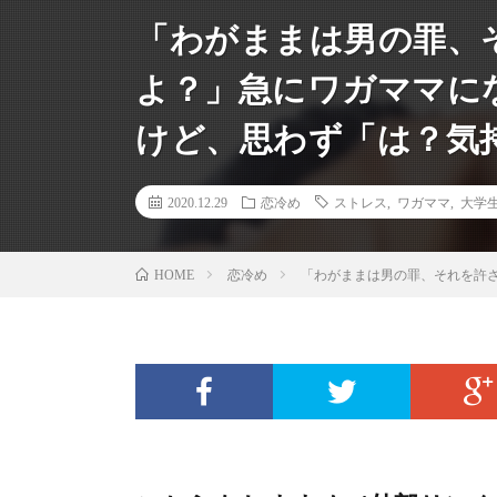
「わがままは男の罪、
よ？」急にワガママに
けど、思わず「は？気
2020.12.29
恋冷め
ストレス
,
ワガママ
,
大学
恋冷め
「わがままは男の罪、それを許
HOME