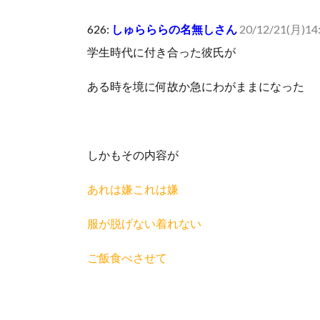
人体の中身が左右非対称なのは繊毛が回転運動をして左
626:
しゅらららの名無しさん
20/12/21(月)14:
可愛い彼女が部屋に入ってきた。もしかしてニンジャ？
学生時代に付き合った彼氏が
Powered by livedoor 相互RSS
ある時を境に何故か急にわがままになった
しかもその内容が
あれは嫌これは嫌
服が脱げない着れない
ご飯食べさせて