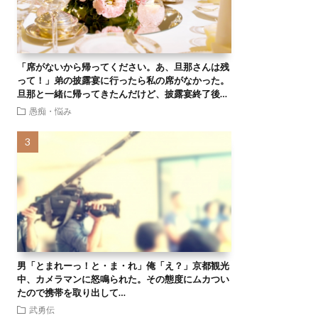
「席がないから帰ってください。あ、旦那さんは残
って！」弟の披露宴に行ったら私の席がなかった。
旦那と一緒に帰ってきたんだけど、披露宴終了後…
愚痴・悩み
男「とまれーっ！と・ま・れ」俺「え？」京都観光
中、カメラマンに怒鳴られた。その態度にムカつい
たので携帯を取り出して…
武勇伝