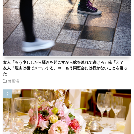
友人「もう少ししたら騒ぎを起こすから嫁を連れて逃げろ」俺「え？」
友人「理由は後でメールする」⇒ もう同窓会には行かないことを誓っ
た
修羅場