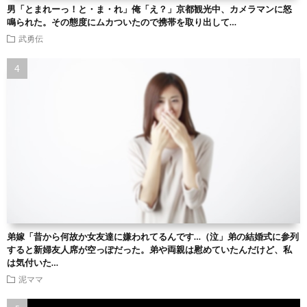
男「とまれーっ！と・ま・れ」俺「え？」京都観光中、カメラマンに怒
鳴られた。その態度にムカついたので携帯を取り出して…
武勇伝
弟嫁「昔から何故か女友達に嫌われてるんです…（泣」弟の結婚式に参列
すると新婦友人席が空っぽだった。弟や両親は慰めていたんだけど、私
は気付いた…
泥ママ