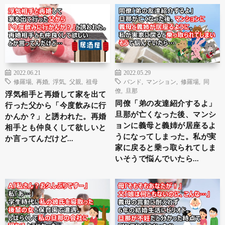
2022.06.21
2022.05.29
修羅場
,
再婚
,
浮気
,
父親
,
祖母
バンド
,
マンション
,
修羅場
,
同
僚
,
旦那
浮気相手と再婚して家を出て
同僚「弟の友達紹介するよ」
行った父から「今度飲みに行
旦那が亡くなった後、マンシ
かんか？」と誘われた。再婚
ョンに義母と義姉が居座るよ
相手とも仲良くして欲しいと
うになってしまった。私が実
か言ってんだけど…
家に戻ると乗っ取られてしま
いそうで悩んでいたら…