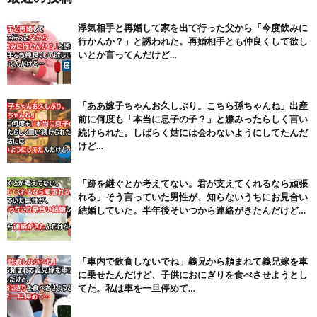
【注目】熊本地震、28人死亡（30日午前6:30時点）
(7/30)
浮気相手と再婚して家を出て行った父から「今度飲みに
舌を絡ませて、唾液交換して── ちゅっちゅしながらの濃厚エッ...
行かんか？」と誘われた。再婚相手とも仲良くして欲し
(7/30)
いとか言ってんだけど…
【パリピ孔明】アニオリ場面も高評価「パリピ」続編への期待が高...
(6/22)
【画像】テイルズで一番マ〇コ舐めまわしたい女の子ｗｗｗｗｗ
「ああ嫁子ちゃんお久しぶり。こちら孫ちゃんね」出産
(6/22)
前に何度も「本当に息子の子？」と嫌みったらしく言い
続けられた。しばらく姑には会わないようにしてたんだ
Powered by livedoor 相互RSS
けど…
「跡を継ぐとか考えてない。君が支えてくれるなら頑張
れる」そう言っていた男性が、知らないうちにお見合い
結婚していた。半年後そいつから連絡がきたんだけど…
「車内で飲食しないでね」義兄から頼まれて義兄嫁を車
に乗せたんだけど、子供におにぎりを食べさせようとし
てた。私は車を一旦停めて…