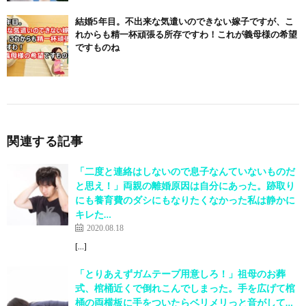
結婚5年目。不出来な気遣いのできない嫁子ですが、こ
れからも精一杯頑張る所存ですわ！これが義母様の希望
ですものね
関連する記事
「二度と連絡はしないので息子なんていないものだ
と思え！」両親の離婚原因は自分にあった。跡取り
にも養育費のダシにもなりたくなかった私は静かに
キレた…
2020.08.18
[…]
「とりあえずガムテープ用意しろ！」祖母のお葬
式、棺桶近くで倒れこんでしまった。手を広げて棺
桶の両横板に手をついたらベリメリっと音がして…