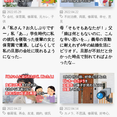
2022.05.29
2022.04.22
会社
,
保育園
,
修羅場
,
元カレ
,
子
不妊治療
,
両親
,
修羅場
,
幸せ
,
意
供
見
A「私さん？お久しぶりです
母「そもそもあなたが！」父
ー」私「あ…」学生時代に私
「娘は何ともないのに、こん
の彼氏を寝取った後輩の女と
な辛い思いを…」義母の言動
保育園で遭遇。しばらくして
に耐えれず6年の結婚生活に
私の旦那の会社に現れるよう
ピリオド。旦那が不妊だと分
になった…
かった時点で別れてればよか
ったな…
2022.04.22
2022.04.14
修羅場
,
再会
,
友達
,
婚約
,
彼氏
カメラ
,
不思議
,
修羅場
,
好奇心
,