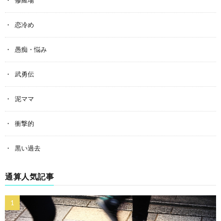
修羅場
恋冷め
愚痴・悩み
武勇伝
泥ママ
衝撃的
黒い過去
通算人気記事