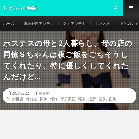
しゅららら物語
ホーム
無理難題アンテナ
銀河アンテナ
おまとめ
まとめくす
ホステスの母と2人暮らし。母の店の
同僚Ｓちゃんは夜ご飯をごちそうし
てくれたり、特に優しくしてくれた
んだけど…
2021.02.22
修羅場
お世話
,
修羅場
,
同僚
,
憧れ
,
母子家庭
,
職場
,
近所
,
震災
,
面倒