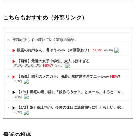
こちらもおすすめ（外部リンク）
平穏が少しずつ壊れていく家族の物語。
銀座のお姉さん、暑そうwww （※画像あり）
NEW!
(8/10)
【画像】最近の女子中学生、大人っぽすぎる
♡♡♡♡♡♡♡♡
NEW!
(8/10)
【画像】昭和のメスガキ、服装が無防備すぎてエッwww
NEW!
(8/10)
【1/5】帰宅の遅い嫁に「飯作ろうか？」とメール。すると「今...
(8/10)
【2/2】嫁と嫁上司が、今度の休日に温泉旅行に行くらしい。嫁...
(8/10)
【2/2】俺に似てない3歳の息子。冗談半分でDNA検査したら...
(8/10)
最近の投稿