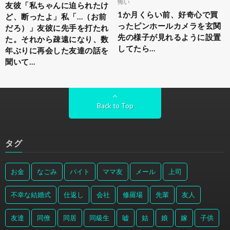
怖い
友彼「私ちゃんに迫られたけ
1か月くらい前、好奇心で買
ど、断ったよ」私「…（お前
ったピンホールカメラを玄関
だろ）」友彼に先手を打たれ
先の様子が見れるように設置
た。それから疎遠になり、数
してたら…
年ぶりに再会した友達の話を
聞いて…
Back to Top
タグ
お金
なごみ
バイト
ママ友
メール
上司
不幸な結婚式
仕返し
会社
修羅場
先輩
友人
友達
同僚
同居
同級生
嘘
姑
娘
嫁
子供