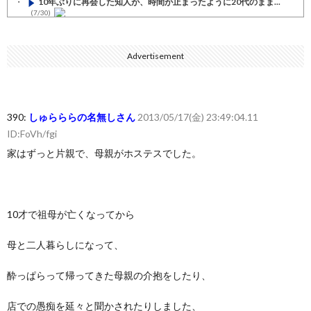
10年ぶりに再会した知人が、時間が止まったように20代のまま...
(7/30)
七ツ森りり ご令嬢と召使いの禁断の恋…1日だけ許された夫婦と...
(7/30)
Advertisement
娘の誕生日に焼肉に向かう途中で、地味な女性がDQNに胸倉をつ...
(7/30)
すまん熊本やがコンビニに食品も水もない
(7/30)
390:
しゅらららの名無しさん
2013/05/17(金) 23:49:04.11
いきなり円高
ID:FoVh/fgi
(7/30)
家はずっと片親で、母親がホステスでした。
【セール】Apple Apple Watch、iPhoneや...
(7/30)
人体の中身が左右非対称なのは繊毛が回転運動をして左側に流れが...
(7/30)
10才で祖母が亡くなってから
可愛い彼女が部屋に入ってきた。もしかしてニンジャ？→スタイリ...
(7/30)
母と二人暮らしになって、
Powered by livedoor 相互RSS
酔っぱらって帰ってきた母親の介抱をしたり、
店での愚痴を延々と聞かされたりしました、