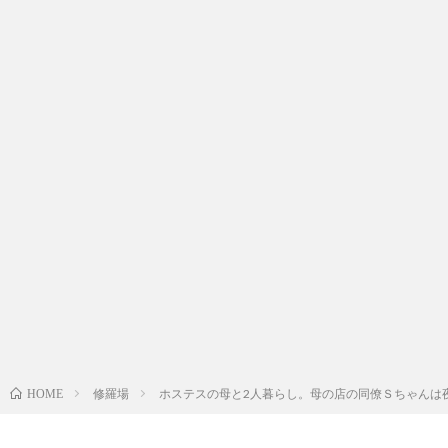
修羅場
ホステスの母と2人暮らし。母の店の同僚Ｓちゃんは
HOME