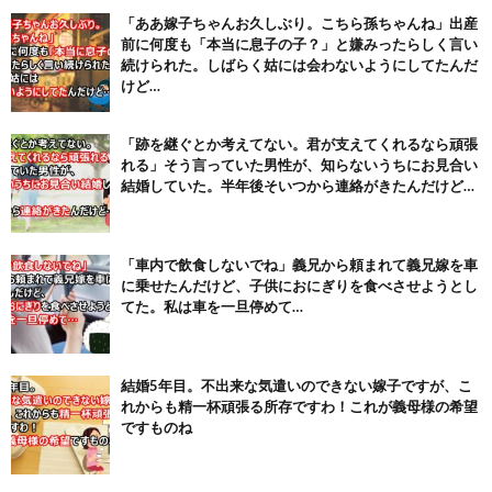
「ああ嫁子ちゃんお久しぶり。こちら孫ちゃんね」出産
【画像】テイルズで一番マ〇コ舐めまわしたい女の子ｗｗｗｗｗ
前に何度も「本当に息子の子？」と嫌みったらしく言い
(6/22)
続けられた。しばらく姑には会わないようにしてたんだ
Powered by livedoor 相互RSS
けど…
「跡を継ぐとか考えてない。君が支えてくれるなら頑張
れる」そう言っていた男性が、知らないうちにお見合い
結婚していた。半年後そいつから連絡がきたんだけど…
「車内で飲食しないでね」義兄から頼まれて義兄嫁を車
に乗せたんだけど、子供におにぎりを食べさせようとし
てた。私は車を一旦停めて…
結婚5年目。不出来な気遣いのできない嫁子ですが、こ
れからも精一杯頑張る所存ですわ！これが義母様の希望
ですものね