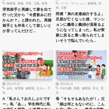
修羅場
,
再婚
,
浮気
,
父親
,
祖母
バンド
,
マンション
,
修羅場
,
同
僚
,
旦那
浮気相手と再婚して家を出て
同僚「弟の友達紹介するよ」
行った父から「今度飲みに行
旦那が亡くなった後、マンシ
かんか？」と誘われた。再婚
ョンに義母と義姉が居座るよ
相手とも仲良くして欲しいと
うになってしまった。私が実
か言ってんだけど…
家に戻ると乗っ取られてしま
いそうで悩んでいたら…
2022.05.29
2022.04.22
会社
,
保育園
,
修羅場
,
元カレ
,
子
不妊治療
,
両親
,
修羅場
,
幸せ
,
意
供
見
A「私さん？お久しぶりです
母「そもそもあなたが！」父
ー」私「あ…」学生時代に私
「娘は何ともないのに、こん