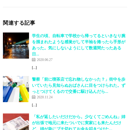
関連する記事
学生の頃、自転車で学校から帰ってるといきなり腕
を掴まれたような感覚がして半袖を捲ったら手形が
あった。気にしないようにして数週間たったある
日…
2020.06.27
[…]
警察「前に喫茶店で忘れ物しなかった？」街中を歩
いていたら見知らぬおばさんに目をつけられた。ず
っとつけてくるので交番に駆け込んだら…
2020.11.24
[…]
「私が返したいだけだから。少なくてごめんね」姉
が出張で地元に来たついでに実家にも来たんだけ
ど、姉が急にブチ切れてお金を叩きつけた…