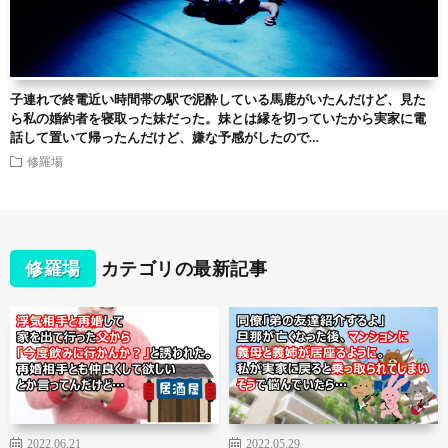
子連れで終電近い時間帯の駅で泥酔している馬鹿がいたんだけど、見た
ら私の婚約者を寝取った妹だった。妹とは縁を切っていたから実家に電
話して置いて帰ったんだけど、嫌な予感がしたので…
修羅場
修羅場
カテゴリの最新記事
2022.06.21
2022.05.29