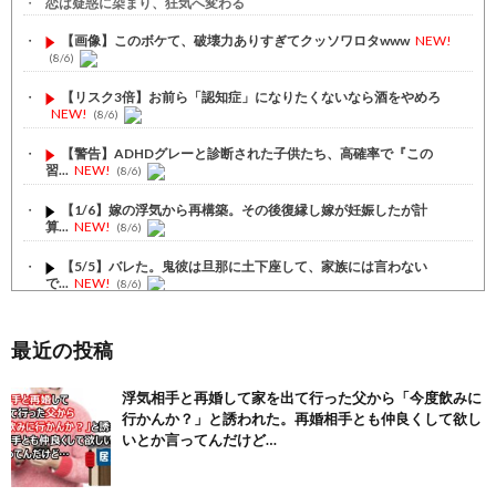
恋は疑惑に染まり、狂気へ変わる
【画像】このボケて、破壊力ありすぎてクッソワロタwww
NEW!
(8/6)
【リスク3倍】お前ら「認知症」になりたくないなら酒をやめろ
NEW!
(8/6)
【警告】ADHDグレーと診断された子供たち、高確率で『この
習...
NEW!
(8/6)
【1/6】嫁の浮気から再構築。その後復縁し嫁が妊娠したが計
算...
NEW!
(8/6)
【5/5】バレた。鬼彼は旦那に土下座して、家族には言わない
で...
NEW!
(8/6)
【1/5】バレた。鬼彼は旦那に土下座して、家族には言わない
で...
NEW!
(8/6)
最近の投稿
【注目】熊本地震、28人死亡（30日午前6:30時点）
(7/30)
浮気相手と再婚して家を出て行った父から「今度飲みに
行かんか？」と誘われた。再婚相手とも仲良くして欲し
舌を絡ませて、唾液交換して── ちゅっちゅしながらの濃厚エッ...
(7/30)
いとか言ってんだけど…
【パリピ孔明】アニオリ場面も高評価「パリピ」続編への期待が高...
(6/22)