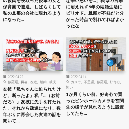
の彼氏を寝取った後輩の女と
な辛い思いを…」義母の言動
保育園で遭遇。しばらくして
に耐えれず6年の結婚生活に
私の旦那の会社に現れるよう
ピリオド。旦那が不妊だと分
になった…
かった時点で別れてればよか
ったな…
2022.04.22
2022.04.14
修羅場
,
再会
,
友達
,
婚約
,
彼氏
カメラ
,
不思議
,
修羅場
,
好奇心
,
怖い
友彼「私ちゃんに迫られたけ
1か月くらい前、好奇心で買
ど、断ったよ」私「…（お前
ったピンホールカメラを玄関
だろ）」友彼に先手を打たれ
先の様子が見れるように設置
た。それから疎遠になり、数
してたら…
年ぶりに再会した友達の話を
聞いて…