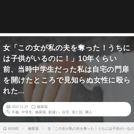
女「この女が私の夫を奪った！うちに
は子供がいるのに！」10年くらい
前、当時中学生だった私は自宅の門扉
を開けたところで見知らぬ女性に殴ら
れた…
2021.12.29
修羅場
不倫
,
中学生
,
修羅場
,
勘違い
,
自宅
,
見た目
,
隣人
修羅場
女「この女が私の夫を奪った！うちには子供がいるの
HOME