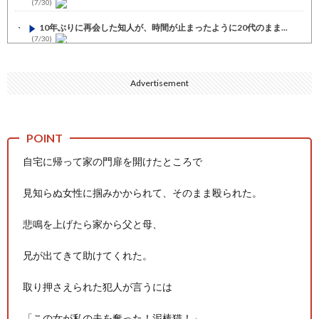
(7/30)
10年ぶりに再会した知人が、時間が止まったように20代のまま...
(7/30)
七ツ森りり ご令嬢と召使いの禁断の恋…1日だけ許された夫婦と...
(7/30)
Advertisement
娘の誕生日に焼肉に向かう途中で、地味な女性がDQNに胸倉をつ...
(7/30)
すまん熊本やがコンビニに食品も水もない
(7/30)
自宅に帰って家の門扉を開けたところで
いきなり円高
(7/30)
【セール】Apple Apple Watch、iPhoneや...
(7/30)
見知らぬ女性に掴みかかられて、そのまま殴られた。
人体の中身が左右非対称なのは繊毛が回転運動をして左側に流れが...
悲鳴を上げたら家から父と母、
(7/30)
可愛い彼女が部屋に入ってきた。もしかしてニンジャ？→スタイリ...
兄が出てきて助けてくれた。
(7/30)
Powered by livedoor 相互RSS
取り押さえられた犯人が言うには
「この女が私の夫を奪った！泥棒猫！」