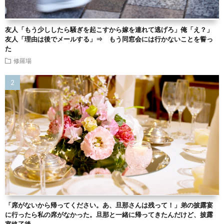
友人「もう少ししたら騒ぎを起こすから嫁を連れて逃げろ」俺「え？」
友人「理由は後でメールする」⇒ もう同窓会には行かないことを誓っ
た
修羅場
「席がないから帰ってください。あ、旦那さんは残って！」弟の披露宴
に行ったら私の席がなかった。旦那と一緒に帰ってきたんだけど、披露
宴終了後…