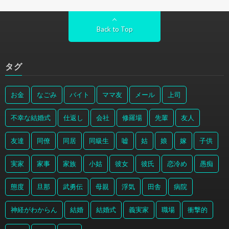
Back to Top
タグ
お金
なごみ
バイト
ママ友
メール
上司
不幸な結婚式
仕返し
会社
修羅場
先輩
友人
友達
同僚
同居
同級生
嘘
姑
娘
嫁
子供
実家
家事
家族
小姑
彼女
彼氏
恋冷め
愚痴
態度
旦那
武勇伝
母親
浮気
田舎
病院
神経がわからん
結婚
結婚式
義実家
職場
衝撃的