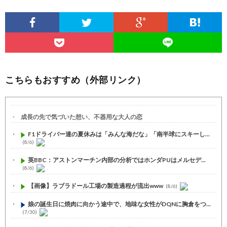
こちらもおすすめ（外部リンク）
成長の先で気づいた想い、不器用な大人の恋
F1ドライバー達の夏休みは「みんな海だな」「南半球にスキーし...
(8/6)
英BBC：アストンマーチン内部の分析ではホンダPUはメルセデ...
(8/6)
【画像】ラブラドール工場の製造過程が流出www
(8/6)
娘の誕生日に焼肉に向かう途中で、地味な女性がDQNに胸倉をつ...
(7/30)