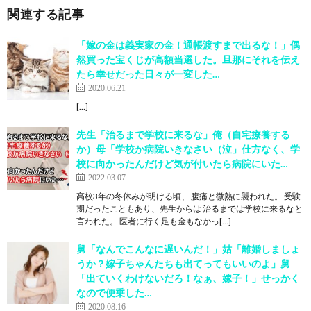
関連する記事
「嫁の金は義実家の金！通帳渡すまで出るな！」偶
然買った宝くじが高額当選した。旦那にそれを伝え
たら幸せだった日々が一変した…
2020.06.21
[…]
先生「治るまで学校に来るな」俺（自宅療養する
か）母「学校か病院いきなさい（泣」仕方なく、学
校に向かったんだけど気が付いたら病院にいた…
2022.03.07
高校3年の冬休みが明ける頃、 腹痛と微熱に襲われた。 受験
期だったこともあり、先生からは 治るまでは学校に来るなと
言われた。 医者に行く足も金もなかっ[…]
舅「なんでこんなに遅いんだ！」姑「離婚しましょ
うか？嫁子ちゃんたちも出てってもいいのよ」舅
「出ていくわけないだろ！なぁ、嫁子！」せっかく
なので便乗した…
2020.08.16