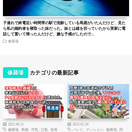
子連れで終電近い時間帯の駅で泥酔している馬鹿がいたんだけど、見た
ら私の婚約者を寝取った妹だった。妹とは縁を切っていたから実家に電
話して置いて帰ったんだけど、嫌な予感がしたので…
修羅場
修羅場
カテゴリの最新記事
2022.06.21
2022.05.29
修羅場
,
再婚
,
浮気
,
父親
,
祖母
バンド
,
マンション
,
修羅場
,
同