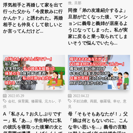
僚
,
旦那
浮気相手と再婚して家を出て
同僚「弟の友達紹介するよ」
行った父から「今度飲みに行
旦那が亡くなった後、マンシ
かんか？」と誘われた。再婚
ョンに義母と義姉が居座るよ
相手とも仲良くして欲しいと
うになってしまった。私が実
か言ってんだけど…
家に戻ると乗っ取られてしま
いそうで悩んでいたら…
2022.05.29
2022.04.22
会社
,
保育園
,
修羅場
,
元カレ
,
子
不妊治療
,
両親
,
修羅場
,
幸せ
,
意
供
見
A「私さん？お久しぶりです
母「そもそもあなたが！」父
ー」私「あ…」学生時代に私
「娘は何ともないのに、こん
の彼氏を寝取った後輩の女と
な辛い思いを…」義母の言動