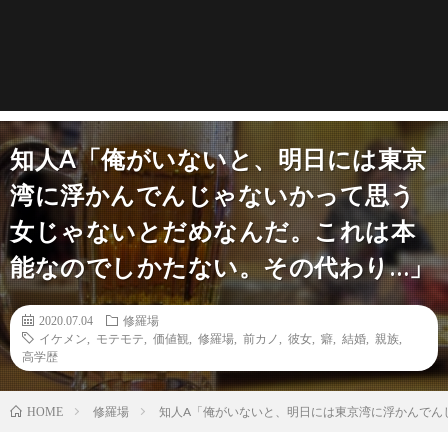
知人A「俺がいないと、明日には東京
湾に浮かんでんじゃないかって思う
女じゃないとだめなんだ。これは本
能なのでしかたない。その代わり…」
2020.07.04
修羅場
イケメン
,
モテモテ
,
価値観
,
修羅場
,
前カノ
,
彼女
,
癖
,
結婚
,
親族
,
高学歴
修羅場
知人A「俺がいないと、明日には東京湾に浮かんでん
HOME