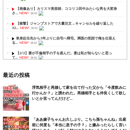
【画像あり】カリスマ美容師、ココリコ田中みたいな男を大変身
さ...
NEW!
(8/6)
【衝撃】ジャンプストアで大量注文→キャンセルを繰り返した
32...
NEW!
(8/6)
単身赴任先から5年ぶりに自宅へ帰宅。満面の笑顔で俺を出迎え
る...
NEW!
(8/6)
【2/2】妻が不倫相手の子を産んだ。妻は私が知らないと思っ
て...
NEW!
(8/6)
【1/2】妻が不倫相手の子を産んだ。妻は私が知らないと思っ
て...
NEW!
(8/6)
最近の投稿
【注目】熊本地震、28人死亡（30日午前6:30時点）
(7/30)
浮気相手と再婚して家を出て行った父から「今度飲みに
行かんか？」と誘われた。再婚相手とも仲良くして欲し
舌を絡ませて、唾液交換して── ちゅっちゅしながらの濃厚エッ...
(7/30)
いとか言ってんだけど…
【パリピ孔明】アニオリ場面も高評価「パリピ」続編への期待が高...
(6/22)
「ああ嫁子ちゃんお久しぶり。こちら孫ちゃんね」出産
【画像】テイルズで一番マ〇コ舐めまわしたい女の子ｗｗｗｗｗ
前に何度も「本当に息子の子？」と嫌みったらしく言い
(6/22)