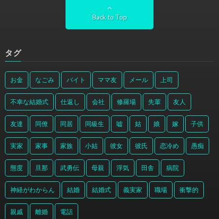
Back to Top
タグ
お金
なごみ
バイト
ママ友
メール
上司
不幸な結婚式
仕返し
会社
修羅場
先輩
友人
友達
同僚
同居
同級生
嘘
姑
娘
嫁
子供
実家
家事
家族
小姑
彼女
彼氏
恋冷め
愚痴
態度
旦那
武勇伝
母親
浮気
田舎
病院
神経がわからん
結婚
結婚式
義実家
職場
衝撃的
親戚
離婚
電話