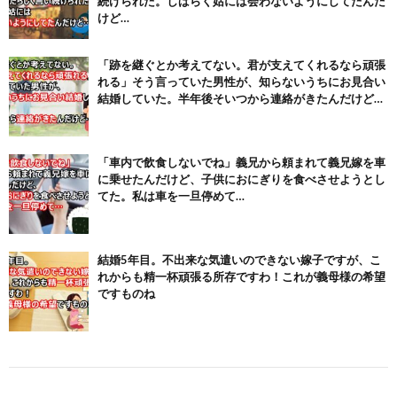
続けられた。しばらく姑には会わないようにしてたんだ
Powered by livedoor 相互RSS
けど…
「跡を継ぐとか考えてない。君が支えてくれるなら頑張
れる」そう言っていた男性が、知らないうちにお見合い
結婚していた。半年後そいつから連絡がきたんだけど…
「車内で飲食しないでね」義兄から頼まれて義兄嫁を車
に乗せたんだけど、子供におにぎりを食べさせようとし
てた。私は車を一旦停めて…
結婚5年目。不出来な気遣いのできない嫁子ですが、こ
れからも精一杯頑張る所存ですわ！これが義母様の希望
ですものね