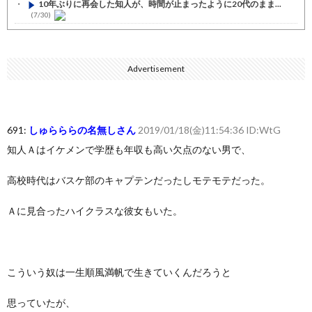
10年ぶりに再会した知人が、時間が止まったように20代のまま...
(7/30)
七ツ森りり ご令嬢と召使いの禁断の恋…1日だけ許された夫婦と...
(7/30)
Advertisement
娘の誕生日に焼肉に向かう途中で、地味な女性がDQNに胸倉をつ...
(7/30)
すまん熊本やがコンビニに食品も水もない
(7/30)
691:
しゅらららの名無しさん
2019/01/18(金)11:54:36 ID:WtG
いきなり円高
(7/30)
知人Ａはイケメンで学歴も年収も高い欠点のない男で、
【セール】Apple Apple Watch、iPhoneや...
(7/30)
高校時代はバスケ部のキャプテンだったしモテモテだった。
人体の中身が左右非対称なのは繊毛が回転運動をして左側に流れが...
(7/30)
Ａに見合ったハイクラスな彼女もいた。
可愛い彼女が部屋に入ってきた。もしかしてニンジャ？→スタイリ...
(7/30)
Powered by livedoor 相互RSS
こういう奴は一生順風満帆で生きていくんだろうと
思っていたが、