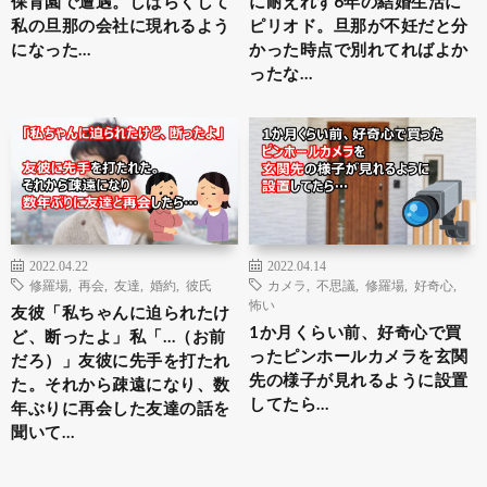
保育園で遭遇。しばらくして
に耐えれず6年の結婚生活に
私の旦那の会社に現れるよう
ピリオド。旦那が不妊だと分
になった…
かった時点で別れてればよか
ったな…
2022.04.22
2022.04.14
修羅場
,
再会
,
友達
,
婚約
,
彼氏
カメラ
,
不思議
,
修羅場
,
好奇心
,
怖い
友彼「私ちゃんに迫られたけ
1か月くらい前、好奇心で買
ど、断ったよ」私「…（お前
ったピンホールカメラを玄関
だろ）」友彼に先手を打たれ
先の様子が見れるように設置
た。それから疎遠になり、数
してたら…
年ぶりに再会した友達の話を
聞いて…