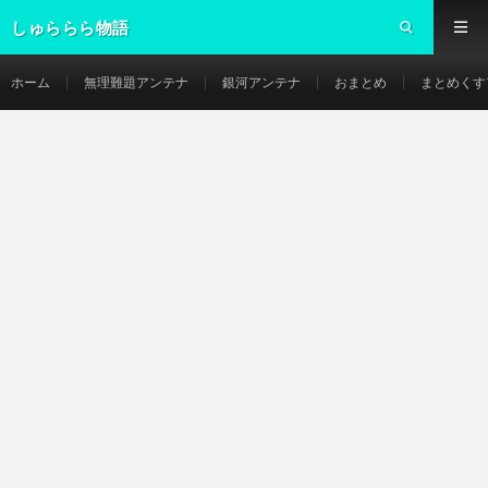
しゅららら物語
ホーム
無理難題アンテナ
銀河アンテナ
おまとめ
まとめくす