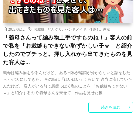
2022.06.12
お裁縫
,
どんぐり
,
ハンドメイド
,
仕返し
,
愚痴
「義母さんって編み物上手ですものね！」客人の前
で私を「お裁縫もできない恥ずかしい子ｗ」と紹介
したのでプチっと。押し入れから出てきたものを見
た客人は…
義母は編み物をやるんだけど、 ある日私が編図が分からないと話をした
ら 小バカにしてきた。 その時は「はいはい」くらいで 適当に流していた
んだけど、 客人がいる前で愚痴っぽく私のことを 「お裁縫もできない
ｗ」と紹介するので 義母さんを乗せて、作品を見せた後…
続きを読む