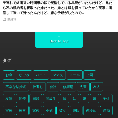
子連れで終電近い時間帯の駅で泥酔している馬鹿がいたんだけど、見た
ら私の婚約者を寝取った妹だった。妹とは縁を切っていたから実家に電
話して置いて帰ったんだけど、嫌な予感がしたので…
修羅場
Back to Top
タグ
お金
なごみ
バイト
ママ友
メール
上司
不幸な結婚式
仕返し
会社
修羅場
先輩
友人
友達
同僚
同居
同級生
嘘
姑
娘
嫁
子供
実家
家事
家族
小姑
彼女
彼氏
恋冷め
愚痴