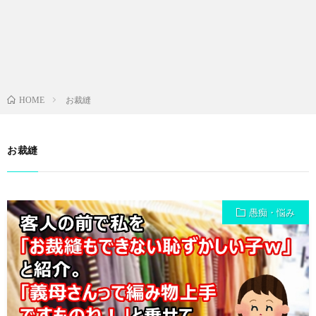
お裁縫
HOME
お裁縫
愚痴・悩み