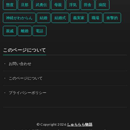
態度
旦那
武勇伝
母親
浮気
田舎
病院
神経がわからん
結婚
結婚式
義実家
職場
衝撃的
親戚
離婚
電話
このページについて
お問い合わせ
このページについて
プライバシーポリシー
© Copyright 2026
しゅららら物語
.