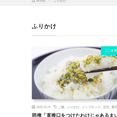
ふりかけ
HOME
ふりかけ
衝
2020.10.25
ご飯
,
ふりかけ
,
ジップロック
,
交代
,
勝
同僚「直接口をつけたわけじゃあるま