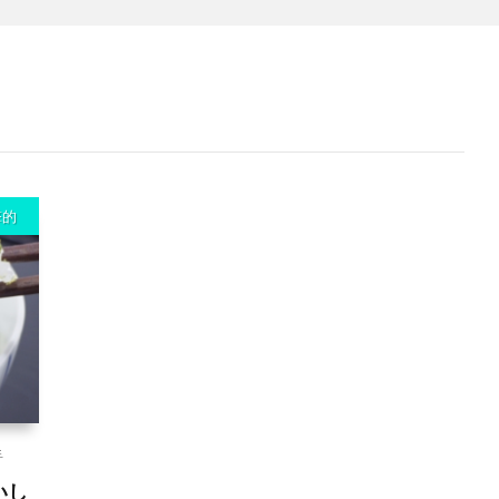
撃的
手
いし