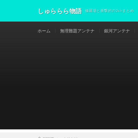
しゅららら物語
修羅場と衝撃的の2chまとめ
ホーム
無理難題アンテナ
銀河アンテナ