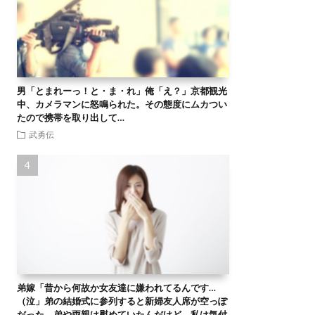
男「とまれーっ！と・ま・れ」俺「え？」京都観光
中、カメラマンに怒鳴られた。その態度にムカつい
たので携帯を取り出して…
武勇伝
弟嫁「昔から何故か女友達に嫌われてるんです…
（泣」弟の結婚式に参列すると新婦友人席が空っぽ
だった。弟や両親は慰めていたんだけど、私は気付