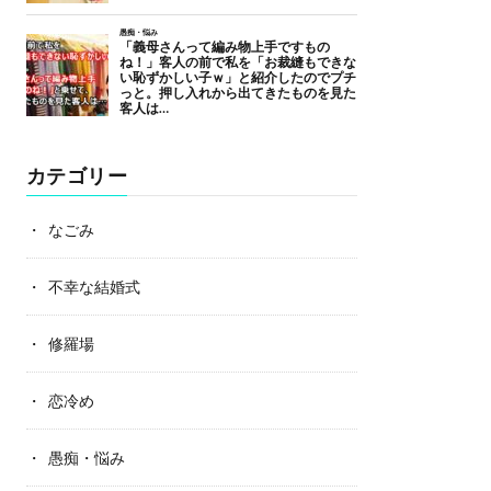
カテゴリー
なごみ
不幸な結婚式
修羅場
恋冷め
愚痴・悩み