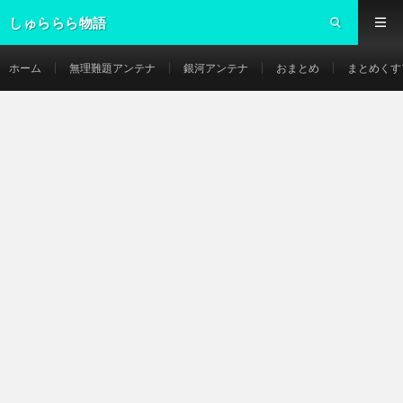
しゅららら物語
ホーム
無理難題アンテナ
銀河アンテナ
おまとめ
まとめくす