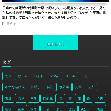
子連れで終電近い時間帯の駅で泥酔している馬鹿がいたんだけど、見た
ら私の婚約者を寝取った妹だった。妹とは縁を切っていたから実家に電
話して置いて帰ったんだけど、嫌な予感がしたので…
修羅場
Back to Top
タグ
お金
なごみ
バイト
ママ友
メール
上司
不幸な結婚式
仕返し
会社
修羅場
先輩
友人
友達
同僚
同居
同級生
嘘
姑
娘
嫁
子供
実家
家事
家族
小姑
彼女
彼氏
恋冷め
愚痴