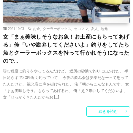
2021.10.03
お金
,
クーラーボックス
,
セコママ
,
友人
,
地元
女「まぁ美味しそうなお魚！お土産にもらってあげ
る」俺「いや勘弁してくださいよ」釣りをしてたら
魚とクーラーボックスを持って行かれそうになった
ので…
嗜む程度に釣りをやってるんだけど、 近所の砂浜で釣りに出かけた。 半
日足らずで30匹近く釣っていて、 今夜の飲み会は安泰だなーって思って
たんだけど、 観光客に声を掛けられた。 俺「朝からこんなもんです」 女
「まぁ美味しそう。もらってあげるわ」 俺「え？勘弁してくださいよ」
女「せっかくきたんだからお […]
続きを読む