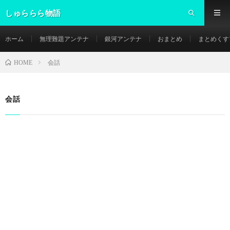
しゅららら物語
ホーム
無理難題アンテナ
銀河アンテナ
おまとめ
まとめくす
会話
HOME
会話