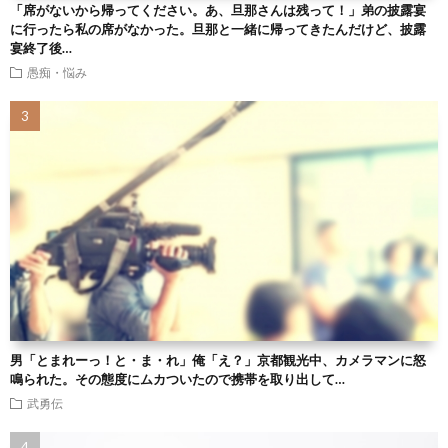
「席がないから帰ってください。あ、旦那さんは残って！」弟の披露宴
に行ったら私の席がなかった。旦那と一緒に帰ってきたんだけど、披露
宴終了後…
愚痴・悩み
男「とまれーっ！と・ま・れ」俺「え？」京都観光中、カメラマンに怒
鳴られた。その態度にムカついたので携帯を取り出して…
武勇伝