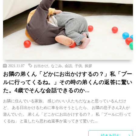
2021.11.07
お出かけ
,
なごみ
,
会話
,
子供
,
挨拶
お隣の弟くん「どかにお出かけするの？」私「プー
ルに行ってくるね。」その時の弟くんの返答に驚い
た。4歳でそんな会話できるのか…
お隣に住んでいる家族。 感じのいい人たちだなぁと思っているんだけ
ど、 ある日出かけるために車を出そうとしたら、 お隣の息子さん2人が
遊んでいた。 弟くん「どこかにお出かけするの？」 私「プールに行って
くるね」 と返したら思わぬ返事か返ってきて驚いた…
続きを読む