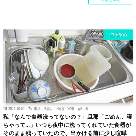
衝撃的
2021.10.05
事故
,
会話
,
共働き
,
家事
,
思い出
私「なんで食器洗ってないの？」旦那「ごめん、寝
ちゃって…」いつも夜中に洗ってくれていた食器が
そのまま残っていたので、出かける前に少し喧嘩