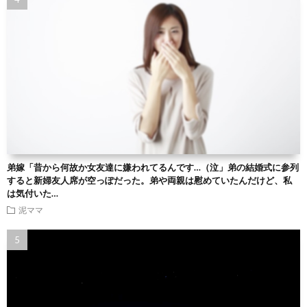
弟嫁「昔から何故か女友達に嫌われてるんです…（泣」弟の結婚式に参列
すると新婦友人席が空っぽだった。弟や両親は慰めていたんだけど、私
は気付いた…
泥ママ