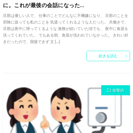
に。これが最後の会話になった…
旦那は優しい人で、 仕事のことでどんなに不機嫌になり、 旦那のことを
邪険に扱っても私のことを 気遣ってくれるような人だった。 共働きで、
旦那は夜中に帰ってくるような 激務が続いていた頃でも、 夜中に食器を
洗ってくれていた。 でもある朝、食器が洗われていなかった。 きれい好
きだったので、我慢できず 文 […]
続きを読む
衝撃的