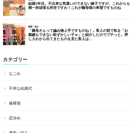
カテゴリー
なごみ
不幸な結婚式
修羅場
恋冷め
愚痴・悩み