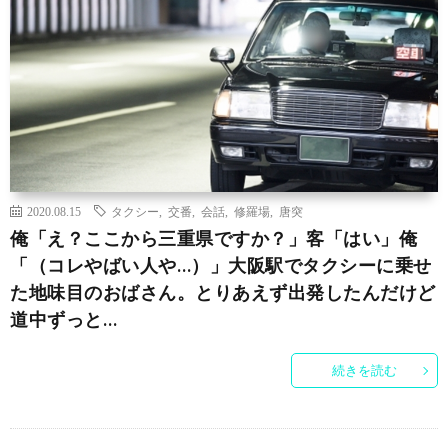
2020.08.15
タクシー
,
交番
,
会話
,
修羅場
,
唐突
俺「え？ここから三重県ですか？」客「はい」俺
「（コレやばい人や…）」大阪駅でタクシーに乗せ
た地味目のおばさん。とりあえず出発したんだけど
道中ずっと…
続きを読む