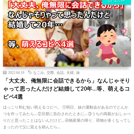
2022.04.19
なごみ
,
交際
,
会話
,
夫婦
,
妹
「大丈夫、俺無限に会話できるから」なんじゃそり
ゃって思ったんだけど結婚して20年…等、萌えるコ
ピペ4選
ほっこり和む短い萌えるコピペ。 ①明日、妹の運動会があるのでとんか
つを作ってみたら… ②旦那に告白されたときに… ③うちの両親がおしゃべ
りだと思ったことはないんだけど… ④物産展の帰り、荷物が多くなってし
まったので父に迎えを頼んだら…