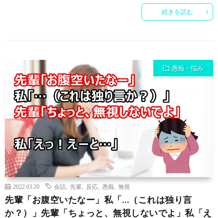
続きを読む
愚痴・悩み
2022.03.20
会話
,
先輩
,
反応
,
愚痴
,
無視
先輩「お腹空いたなー」私「…（これは独り言
か？）」先輩「ちょっと、無視しないでよ」私「え