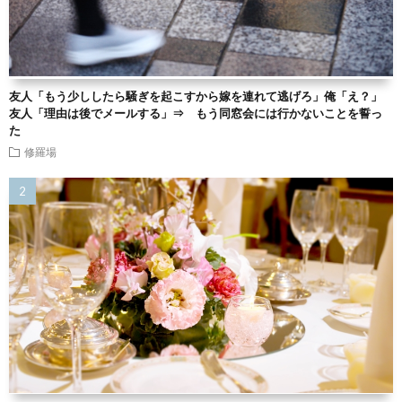
友人「もう少ししたら騒ぎを起こすから嫁を連れて逃げろ」俺「え？」
友人「理由は後でメールする」⇒ もう同窓会には行かないことを誓っ
た
修羅場