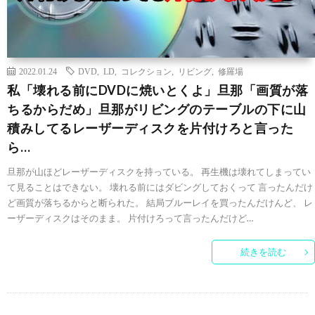
2022.01.24
DVD
,
LD
,
コレクション
,
リビング
,
修羅場
私「壊れる前にDVDに焼いとくよ」旦那「画質が落
ちるからだめ」旦那がリビングのテーブルの下に山
積みしてるレーザーディスクを片付けろと言った
ら…
旦那が山ほどレーザーディスクを持っている。 再生機は壊れてしまってい
て見ることはできない。 壊れる前にはダビングしておくって 言ったんだけ
ど画質が落ちるからと断られた。 結局ブルーレイを買ったんだけんど、 レ
ーザーディスクはそのまま。 片付けろって言ったんだけど…
続きを読む