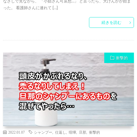
なざしで見ながら、 「小姑さん可哀想…」 と言ったら、大げんかが始ま
った。 看護師さんに連れて […]
続きを読む
衝撃的
2022.01.07
シャンプー
,
仕返し
,
喧嘩
,
旦那
,
衝撃的