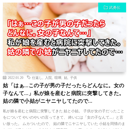
武勇伝
2022.01.20
仕返し
,
入院
,
喧嘩
,
姑
,
子供
姑「はぁ…この子が男の子だったらどんなに。女の
子なんて…」私が娘を産むと病院に突撃してきた。
姑の隣で小姑がニヤニヤしてたので…
私が娘を産むと病院に突撃してきた 姑と小姑。 子供が女の子だったこと
をについて やいのやいの言ってきて、 終いには「女の子なんて…」と言
い放った。 ムカついたので、 姑の隣でニヤニヤしていた 小姑を同情のま