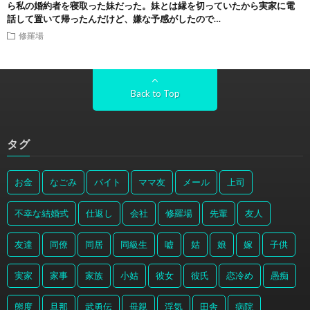
ら私の婚約者を寝取った妹だった。妹とは縁を切っていたから実家に電
話して置いて帰ったんだけど、嫌な予感がしたので…
修羅場
Back to Top
タグ
お金
なごみ
バイト
ママ友
メール
上司
不幸な結婚式
仕返し
会社
修羅場
先輩
友人
友達
同僚
同居
同級生
嘘
姑
娘
嫁
子供
実家
家事
家族
小姑
彼女
彼氏
恋冷め
愚痴
態度
旦那
武勇伝
母親
浮気
田舎
病院