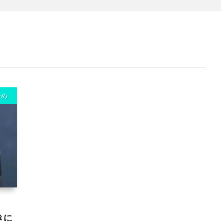
冷め
きに