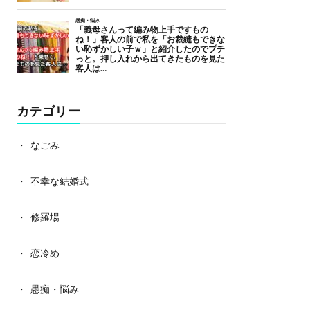
カテゴリー
なごみ
不幸な結婚式
修羅場
恋冷め
愚痴・悩み