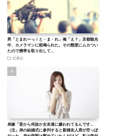
男「とまれーっ！と・ま・れ」俺「え？」京都観光
中、カメラマンに怒鳴られた。その態度にムカつい
たので携帯を取り出して…
武勇伝
弟嫁「昔から何故か女友達に嫌われてるんです…
（泣」弟の結婚式に参列すると新婦友人席が空っぽ
だった。弟や両親は慰めていたんだけど、私は気付