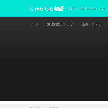
しゅららら物語
修羅場と衝撃的の2chまとめ
ホーム
無理難題アンテナ
銀河アンテナ