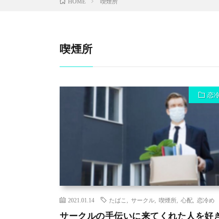
喫煙所
HOME
喫煙所
恋
2021.01.14
たばこ
,
サークル
,
喫煙所
,
心配
,
恋冷め
サークルの手伝いに来てくれた人を好