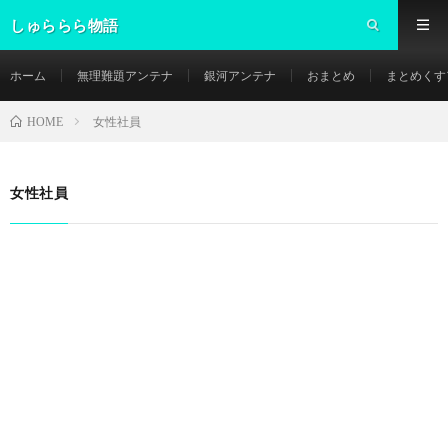
しゅららら物語
ホーム
無理難題アンテナ
銀河アンテナ
おまとめ
まとめくす
女性社員
HOME
女性社員