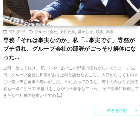
2021.09.06
グループ会社
,
女性社員
,
嫌がらせ
,
残業
,
異動
専務「それは事実なのか」私「…事実です」専務が
ブチ切れ、グループ会社の部署がごっそり解体にな
った…
上司「放っておけ」 私「いや、あそこの部署は頭おかしいですよ！」 先
日、グループ会社に用事があり上司と訪ねたところ、 入口からしてものす
ごい笑い声と食事の匂いがした。 中に入ってみると、若手のみならず責任
者も一緒になって 酒盛りをしながら仕事をしていた。 その部署に転職して
きた女性社員の態度が全ての […]
続きを読む