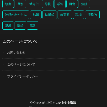
態度
旦那
武勇伝
母親
浮気
田舎
病院
神経がわからん
結婚
結婚式
義実家
職場
衝撃的
親戚
離婚
電話
このページについて
お問い合わせ
このページについて
プライバシーポリシー
© Copyright 2026
しゅららら物語
.