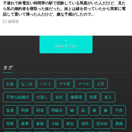
子連れで終電近い時間帯の駅で泥酔している馬鹿がいたんだけど、見た
ら私の婚約者を寝取った妹だった。妹とは縁を切っていたから実家に電
話して置いて帰ったんだけど、嫌な予感がしたので…
修羅場
Back to Top
タグ
お金
なごみ
バイト
ママ友
メール
上司
不幸な結婚式
仕返し
会社
修羅場
先輩
友人
友達
同僚
同居
同級生
嘘
姑
娘
嫁
子供
実家
家事
家族
小姑
彼女
彼氏
恋冷め
愚痴