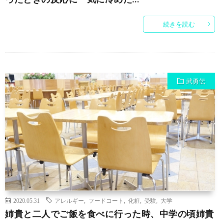
続きを読む
武勇伝
2020.05.31
アレルギー
,
フードコート
,
化粧
,
受験
,
大学
姉貴と二人でご飯を食べに行った時、中学の頃姉貴