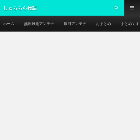
しゅららら物語
ホーム
無理難題アンテナ
銀河アンテナ
おまとめ
まとめくす