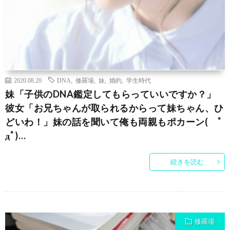
2020.08.20
DNA
,
修羅場
,
妹
,
婚約
,
学生時代
妹「子供のDNA鑑定してもらっていいですか？」
彼女「お兄ちゃんが取られるからって妹ちゃん、ひ
どいわ！」妹の話を聞いて俺も両親もポカーン( ﾟ
дﾟ)…
続きを読む
修羅場