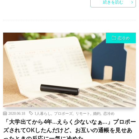
続きを読む
恋冷め
2020.06.18
1人暮らし
,
プロポーズ
,
リモート
,
婚約
,
恋冷め
「大学出てから4年…えらく少ないなぁ…」プロポー
ズされてOKしたんだけど、お互いの通帳を見せあ
ったときの反応に一気に冷めた…