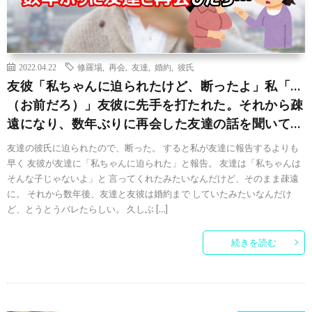
2022.04.22
修羅場
,
再会
,
友達
,
婚約
,
彼氏
友彼「私ちゃんに迫られたけど、断ったよ」私「…
（お前だろ）」友彼に先手を打たれた。それから疎
遠になり、数年ぶりに再会した友達の話を聞いて…
友達の彼氏に迫られたので、断った。 すると私が友達に報告するよりも
早く 友彼が友達に「私ちゃんに迫られた」と報告。 友達は「私ちゃんは
そんな子じゃないよ」と 言ってくれたみたいなんだけど、そのまま疎遠
に。 それから数年後、友達と友彼は婚約まで していたみたいなんだけ
ど、とうとうバレたらしい。 久しぶ […]
続きを読む