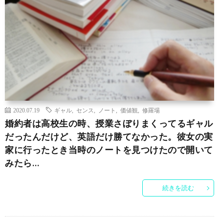
2020.07.19
ギャル
,
センス
,
ノート
,
価値観
,
修羅場
婚約者は高校生の時、授業さぼりまくってるギャル
だったんだけど、英語だけ勝てなかった。彼女の実
家に行ったとき当時のノートを見つけたので開いて
みたら…
続きを読む