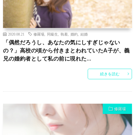
2020.08.21
修羅場
,
同級生
,
執着
,
婚約
,
結婚
「偶然だろうし、あなたの気にしすぎじゃない
の？」高校の頃から付きまとわれていたA子が、義
兄の婚約者として私の前に現れた…
続きを読む
修羅場