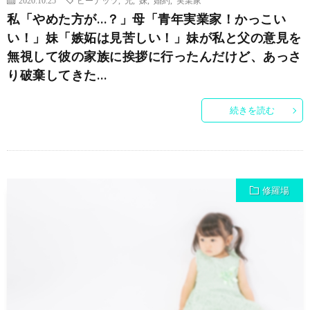
2020.10.25
ピーナッツ
,
兄
,
妹
,
婚約
,
実業家
私「やめた方が…？」母「青年実業家！かっこい
い！」妹「嫉妬は見苦しい！」妹が私と父の意見を
無視して彼の家族に挨拶に行ったんだけど、あっさ
り破棄してきた…
続きを読む
修羅場