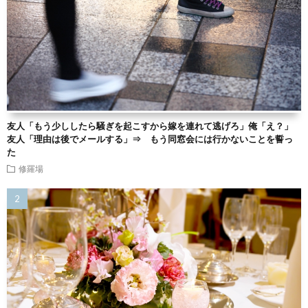
友人「もう少ししたら騒ぎを起こすから嫁を連れて逃げろ」俺「え？」
友人「理由は後でメールする」⇒ もう同窓会には行かないことを誓っ
た
修羅場