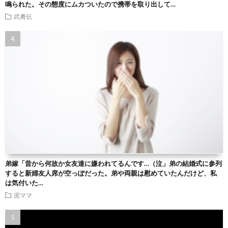
鳴られた。その態度にムカついたので携帯を取り出して…
武勇伝
弟嫁「昔から何故か女友達に嫌われてるんです…（泣」弟の結婚式に参列
すると新婦友人席が空っぽだった。弟や両親は慰めていたんだけど、私
は気付いた…
泥ママ