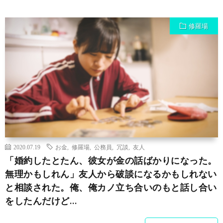
修羅場
2020.07.19
お金
,
修羅場
,
公務員
,
冗談
,
友人
「婚約したとたん、彼女が金の話ばかりになった。
無理かもしれん」友人から破談になるかもしれない
と相談された。俺、俺カノ立ち合いのもと話し合い
をしたんだけど…