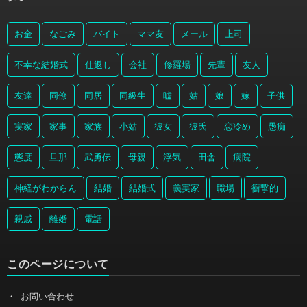
お金
なごみ
バイト
ママ友
メール
上司
不幸な結婚式
仕返し
会社
修羅場
先輩
友人
友達
同僚
同居
同級生
嘘
姑
娘
嫁
子供
実家
家事
家族
小姑
彼女
彼氏
恋冷め
愚痴
態度
旦那
武勇伝
母親
浮気
田舎
病院
神経がわからん
結婚
結婚式
義実家
職場
衝撃的
親戚
離婚
電話
このページについて
お問い合わせ