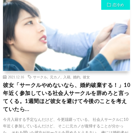
恋冷め
2021.12.16
サークル
,
元カノ
,
入籍
,
婚約
,
彼女
彼女「サークルやめないなら、婚約破棄する！」10
年近く参加している社会人サークルを辞めろと言っ
てくる。1週間ほど彼女を避けて今後のことを考え
ていたら…
今月入籍する予定なんだけど、今更躊躇っている。 社会人サークルに10
年近く参加しているんだけど、 そこに元カノが復帰することが分かっ
た。 それを聞いた彼女がサークルを辞めろとうるさい。 俺には婚約者が