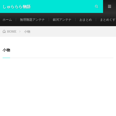
しゅららら物語
ホーム
無理難題アンテナ
銀河アンテナ
おまとめ
まとめくす
小物
HOME
小物