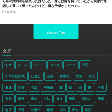
ら私の婚約者を寝取った妹だった。妹とは縁を切っていたから実家に電
話して置いて帰ったんだけど、嫌な予感がしたので…
修羅場
Back to Top
タグ
お金
なごみ
バイト
ママ友
メール
上司
不幸な結婚式
仕返し
会社
修羅場
先輩
友人
友達
同僚
同居
同級生
嘘
姑
娘
嫁
子供
実家
家事
家族
小姑
彼女
彼氏
恋冷め
愚痴
態度
旦那
武勇伝
母親
浮気
田舎
病院