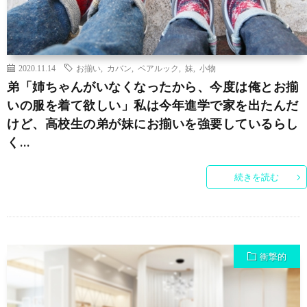
2020.11.14
お揃い
,
カバン
,
ペアルック
,
妹
,
小物
弟「姉ちゃんがいなくなったから、今度は俺とお揃
いの服を着て欲しい」私は今年進学で家を出たんだ
けど、高校生の弟が妹にお揃いを強要しているらし
く…
続きを読む
衝撃的