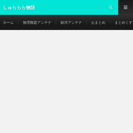
しゅららら物語
ホーム
無理難題アンテナ
銀河アンテナ
おまとめ
まとめくす