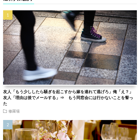
友人「もう少ししたら騒ぎを起こすから嫁を連れて逃げろ」俺「え？」
友人「理由は後でメールする」⇒ もう同窓会には行かないことを誓っ
た
修羅場