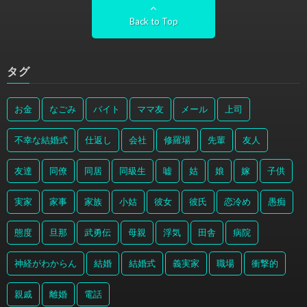
Back to Top
タグ
お金
なごみ
バイト
ママ友
メール
上司
不幸な結婚式
仕返し
会社
修羅場
先輩
友人
友達
同僚
同居
同級生
嘘
姑
娘
嫁
子供
実家
家事
家族
小姑
彼女
彼氏
恋冷め
愚痴
態度
旦那
武勇伝
母親
浮気
田舎
病院
神経がわからん
結婚
結婚式
義実家
職場
衝撃的
親戚
離婚
電話