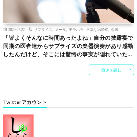
2020.07.22
サプライズ
,
メール
,
モラハラ
,
不幸な結婚式
,
余興
「皆よくそんなに時間あったよね」自分の披露宴で
同期の医者達からサプライズの楽器演奏があり感動
したんだけど、そこには驚愕の事実が隠れていた…
続きを読む
Twitterアカウント