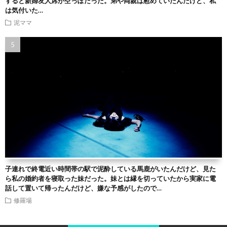
すると新婦友人席が空っぽだった。弟や両親は慰めていたんだけど、私
は気付いた…
泥ママ
子連れで終電近い時間帯の駅で泥酔している馬鹿がいたんだけど、見た
ら私の婚約者を寝取った妹だった。妹とは縁を切っていたから実家に電
話して置いて帰ったんだけど、嫌な予感がしたので…
修羅場