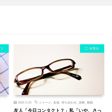
ママ
衝撃的
2020.11.05
ジャージ
,
友達
,
待ち合わせ
,
泥棒
,
眼鏡
友人「今日コンタクト？」私「いや、さっ