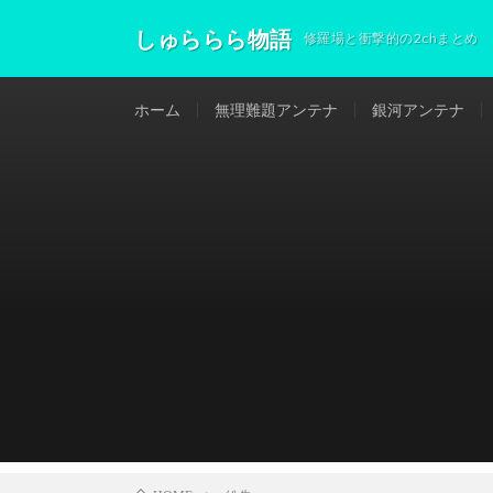
しゅららら物語
修羅場と衝撃的の2chまとめ
ホーム
無理難題アンテナ
銀河アンテナ