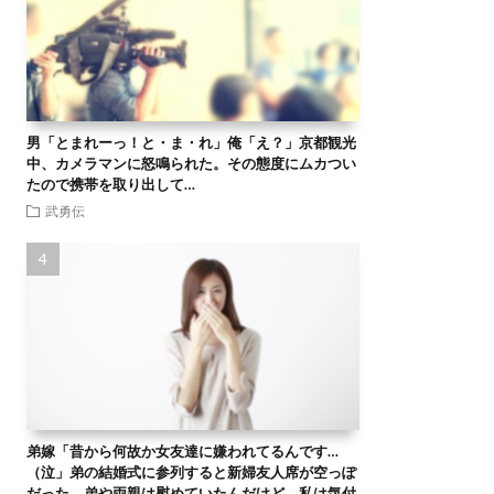
男「とまれーっ！と・ま・れ」俺「え？」京都観光
中、カメラマンに怒鳴られた。その態度にムカつい
たので携帯を取り出して…
武勇伝
弟嫁「昔から何故か女友達に嫌われてるんです…
（泣」弟の結婚式に参列すると新婦友人席が空っぽ
だった。弟や両親は慰めていたんだけど、私は気付