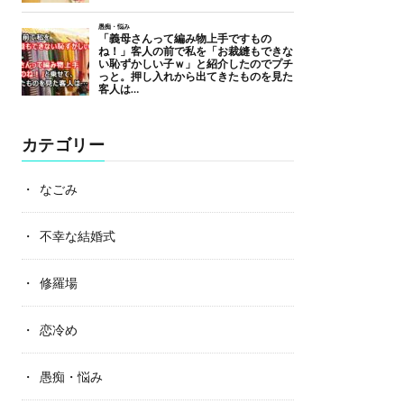
カテゴリー
なごみ
不幸な結婚式
修羅場
恋冷め
愚痴・悩み