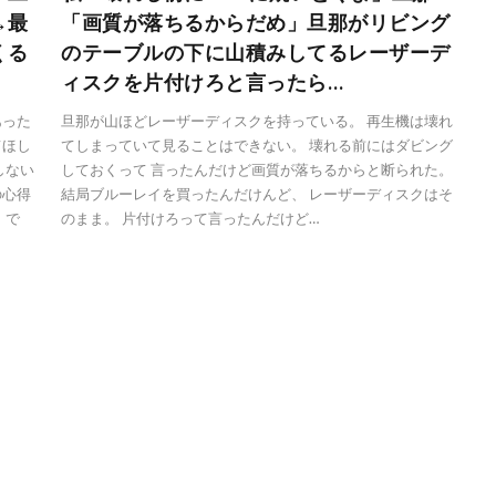
→最
「画質が落ちるからだめ」旦那がリビング
くる
のテーブルの下に山積みしてるレーザーデ
ィスクを片付けろと言ったら…
あった
旦那が山ほどレーザーディスクを持っている。 再生機は壊れ
てほし
てしまっていて見ることはできない。 壊れる前にはダビング
しない
しておくって 言ったんだけど画質が落ちるからと断られた。
の心得
結局ブルーレイを買ったんだけんど、 レーザーディスクはそ
 で
のまま。 片付けろって言ったんだけど…