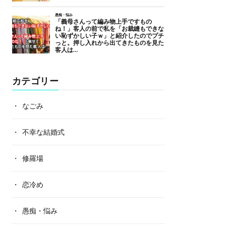
カテゴリー
なごみ
不幸な結婚式
修羅場
恋冷め
愚痴・悩み