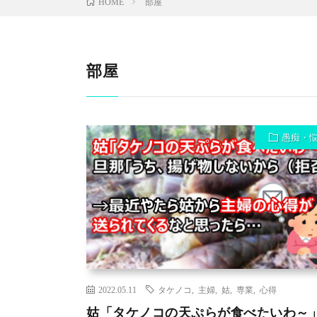
部屋
HOME
部屋
愚痴・
2022.05.11
タケノコ
,
主婦
,
姑
,
専業
,
心得
姑「タケノコの天ぷらが食べたいわ～