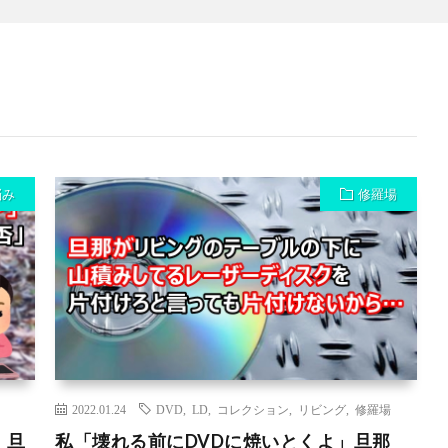
悩み
修羅場
2022.01.24
DVD
,
LD
,
コレクション
,
リビング
,
修羅場
」旦
私「壊れる前にDVDに焼いとくよ」旦那