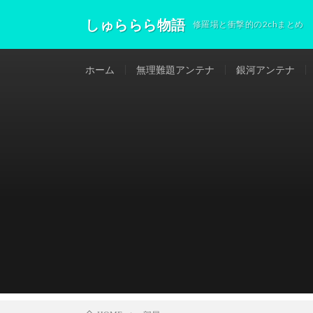
しゅららら物語
修羅場と衝撃的の2chまとめ
ホーム
無理難題アンテナ
銀河アンテナ