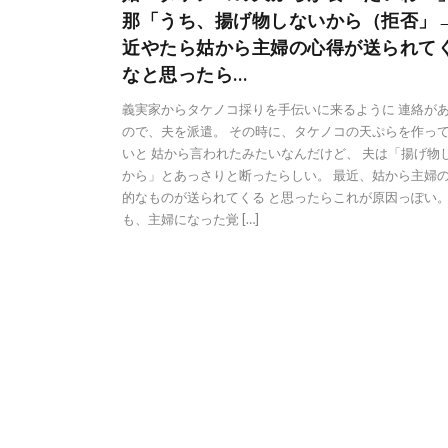
那「うち、揚げ物しないから（拒否」
近やたら姑から主婦の心得が送られて
なと思ったら…
義実家からタケノコ採りを手伝いに来るように 連絡が
ので、夫を派遣。 その時に、タケノコの天ぷらを作っ
いと 姑から言われたみたいなんだけど、 夫は「揚げ物
から」とあっさりと断ったらしい。 最近、姑から主婦
的なものが送られてくる と思ったらこれが原因っぽい。
も、主婦になった覚 […]