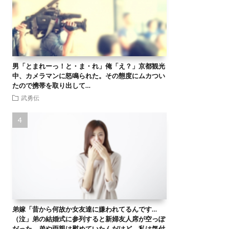
男「とまれーっ！と・ま・れ」俺「え？」京都観光
中、カメラマンに怒鳴られた。その態度にムカつい
たので携帯を取り出して…
武勇伝
弟嫁「昔から何故か女友達に嫌われてるんです…
（泣」弟の結婚式に参列すると新婦友人席が空っぽ
だった。弟や両親は慰めていたんだけど、私は気付