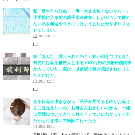
私「落ちたらﾀﾋぬ！」母「大丈夫怖くないから！」
小学校に入る前の親子水泳教室。しがみついて離れ
ない私を無理やり水につけようとした母をポロリさ
せてしまい…
2020.08.18
[…]
妹「あんた、訴えられたの？」妹が叩きつけてきた
封筒には私を被告人とする1000万円の損賠賠償請求
が入っていた。実は、以前駅で突き飛ばされたりし
たんだけど…
2020.12.13
[…]
ある日母が泣きながら「私子が見てるものがお母さ
んには見えないの。お母さんおかしいのかも。一緒
に病院についてきてくれる？」ついにわかってくれ
たかと付き添いで病院に行ったら…
2021.10.17
高校1年生の時、ずっと部屋にいても 誰かがヒソヒソとささ