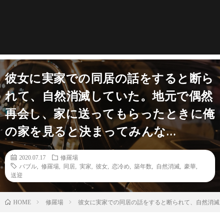
彼女に実家での同居の話をすると断ら
れて、自然消滅していた。地元で偶然
再会し、家に送ってもらったときに俺
の家を見ると決まってみんな…
2020.07.17
修羅場
バブル
,
修羅場
,
同居
,
実家
,
彼女
,
恋冷め
,
築年数
,
自然消滅
,
豪華
,
送迎
修羅場
彼女に実家での同居の話をすると断られて、自然消滅
HOME