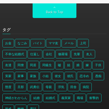
Back to Top
タグ
お金
なごみ
バイト
ママ友
メール
上司
不幸な結婚式
仕返し
会社
修羅場
先輩
友人
友達
同僚
同居
同級生
嘘
姑
娘
嫁
子供
実家
家事
家族
小姑
彼女
彼氏
恋冷め
愚痴
態度
旦那
武勇伝
母親
浮気
田舎
病院
神経がわからん
結婚
結婚式
義実家
職場
衝撃的
親戚
離婚
電話