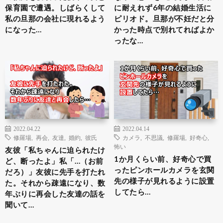
保育園で遭遇。しばらくして
に耐えれず6年の結婚生活に
私の旦那の会社に現れるよう
ピリオド。旦那が不妊だと分
になった…
かった時点で別れてればよか
ったな…
2022.04.22
2022.04.14
修羅場
,
再会
,
友達
,
婚約
,
彼氏
カメラ
,
不思議
,
修羅場
,
好奇心
,
怖い
友彼「私ちゃんに迫られたけ
1か月くらい前、好奇心で買
ど、断ったよ」私「…（お前
ったピンホールカメラを玄関
だろ）」友彼に先手を打たれ
先の様子が見れるように設置
た。それから疎遠になり、数
してたら…
年ぶりに再会した友達の話を
聞いて…