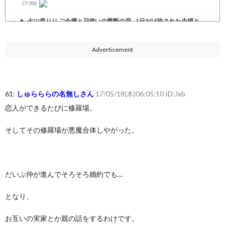
(7/30)
七ツ森りり ご令嬢と召使いの禁断の恋…1日だけ許された夫婦と...
(7/30)
娘の誕生日に焼肉に向かう途中で、地味な女性がDQNに胸倉をつ...
Advertisement
(7/30)
すまん熊本やがコンビニに食品も水もない
(7/30)
いきなり円高
(7/30)
61:
しゅらららの名無しさん
17/05/18(木)06:05:10 ID:Jxb
恋人ができるたびに修羅場。
【セール】Apple Apple Watch、iPhoneや...
(7/30)
人体の中身が左右非対称なのは繊毛が回転運動をして左側に流れが...
そしてその修羅場が悪魔合体しやがった。
(7/30)
可愛い彼女が部屋に入ってきた。もしかしてニンジャ？→スタイリ...
(7/30)
だいぶ仲が進んでそろそろ婚約でも…
Powered by livedoor 相互RSS
となり、
お互いの実家とか親の話をするわけです。