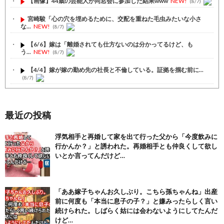
【画像】44歳の芸能人が同窓会に参加した結果www
NEW!
(8/7)
宮崎駿「心の穴を埋めるために、交配を重ねた毛虫みたいな小さ
な...
NEW!
(8/7)
【6/6】嫁は「離婚されても仕方ないのは分かってるけど、も
う...
NEW!
(8/7)
【4/4】嫁が嫁の勤め先の社長と不倫している。証拠を掴む前に...
(8/7)
【1/4】嫁が嫁の勤め先の社長と不倫している。証拠を掴む前に...
(8/7)
最近の投稿
【注目】熊本地震、28人死亡（30日午前6:30時点）
(7/30)
浮気相手と再婚して家を出て行った父から「今度飲みに
舌を絡ませて、唾液交換して── ちゅっちゅしながらの濃厚エッ...
行かんか？」と誘われた。再婚相手とも仲良くして欲し
(7/30)
いとか言ってんだけど…
【パリピ孔明】アニオリ場面も高評価「パリピ」続編への期待が高...
(6/22)
【画像】テイルズで一番マ〇コ舐めまわしたい女の子ｗｗｗｗｗ
「ああ嫁子ちゃんお久しぶり。こちら孫ちゃんね」出産
(6/22)
前に何度も「本当に息子の子？」と嫌みったらしく言い
続けられた。しばらく姑には会わないようにしてたんだ
Powered by livedoor 相互RSS
けど…