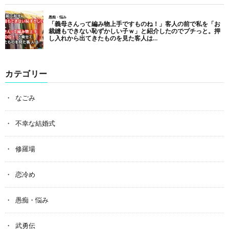
カテゴリー
なごみ
不幸な結婚式
修羅場
恋冷め
愚痴・悩み
武勇伝