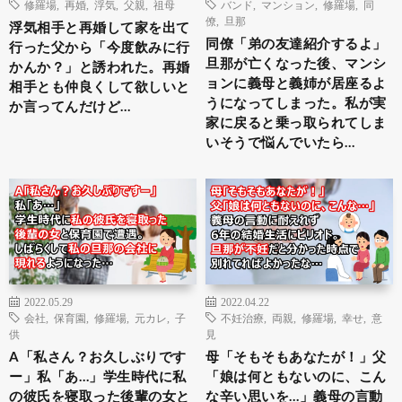
修羅場
,
再婚
,
浮気
,
父親
,
祖母
バンド
,
マンション
,
修羅場
,
同
僚
,
旦那
浮気相手と再婚して家を出て
同僚「弟の友達紹介するよ」
行った父から「今度飲みに行
旦那が亡くなった後、マンシ
かんか？」と誘われた。再婚
ョンに義母と義姉が居座るよ
相手とも仲良くして欲しいと
うになってしまった。私が実
か言ってんだけど…
家に戻ると乗っ取られてしま
いそうで悩んでいたら…
2022.05.29
2022.04.22
会社
,
保育園
,
修羅場
,
元カレ
,
子
不妊治療
,
両親
,
修羅場
,
幸せ
,
意
供
見
A「私さん？お久しぶりです
母「そもそもあなたが！」父
ー」私「あ…」学生時代に私
「娘は何ともないのに、こん
の彼氏を寝取った後輩の女と
な辛い思いを…」義母の言動