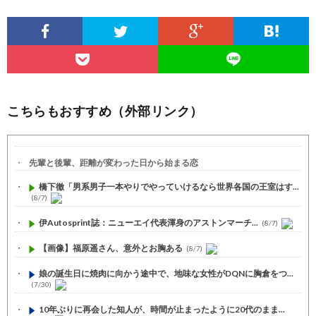
こちらもおすすめ（外部リンク）
先輩と後輩、距離が変わった日から始まる恋
橋下徹「男系男子一本やりでやっていけるなら世界各国の王室はす...
(8/7)
伊Autosprint誌：ニューエイ代表渾身のアストンマーチ...
(8/7)
【画像】福原遥さん、意外とお胸ある
(8/7)
娘の誕生日に焼肉に向かう途中で、地味な女性がDQNに胸倉をつ...
(7/30)
10年ぶりに再会した知人が、時間が止まったように20代のまま...