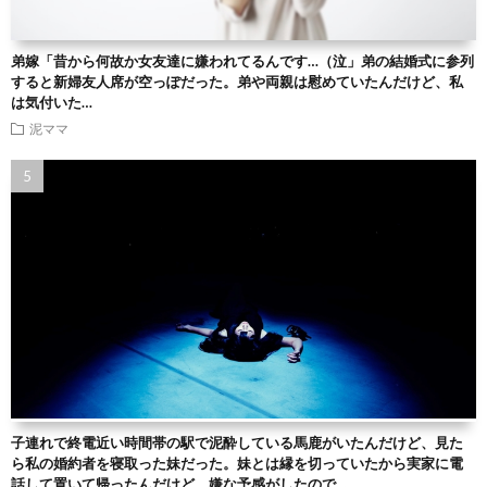
弟嫁「昔から何故か女友達に嫌われてるんです…（泣」弟の結婚式に参列
すると新婦友人席が空っぽだった。弟や両親は慰めていたんだけど、私
は気付いた…
泥ママ
子連れで終電近い時間帯の駅で泥酔している馬鹿がいたんだけど、見た
ら私の婚約者を寝取った妹だった。妹とは縁を切っていたから実家に電
話して置いて帰ったんだけど、嫌な予感がしたので…