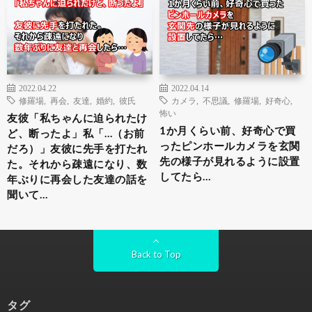
2022.04.22
2022.04.14
修羅場
,
再会
,
友達
,
婚約
,
彼氏
カメラ
,
不思議
,
修羅場
,
好奇心
,
怖い
友彼「私ちゃんに迫られたけ
1か月くらい前、好奇心で買
ど、断ったよ」私「…（お前
ったピンホールカメラを玄関
だろ）」友彼に先手を打たれ
先の様子が見れるように設置
た。それから疎遠になり、数
してたら…
年ぶりに再会した友達の話を
聞いて…
Back to Top
タグ