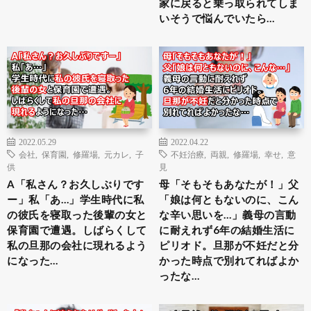
家に戻ると乗っ取られてしま
いそうで悩んでいたら…
2022.05.29
2022.04.22
会社
,
保育園
,
修羅場
,
元カレ
,
子
不妊治療
,
両親
,
修羅場
,
幸せ
,
意
供
見
A「私さん？お久しぶりです
母「そもそもあなたが！」父
ー」私「あ…」学生時代に私
「娘は何ともないのに、こん
の彼氏を寝取った後輩の女と
な辛い思いを…」義母の言動
保育園で遭遇。しばらくして
に耐えれず6年の結婚生活に
私の旦那の会社に現れるよう
ピリオド。旦那が不妊だと分
になった…
かった時点で別れてればよか
ったな…