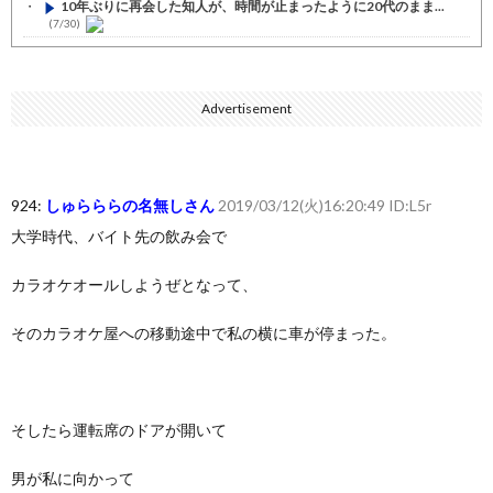
10年ぶりに再会した知人が、時間が止まったように20代のまま...
(7/30)
七ツ森りり ご令嬢と召使いの禁断の恋…1日だけ許された夫婦と...
(7/30)
Advertisement
娘の誕生日に焼肉に向かう途中で、地味な女性がDQNに胸倉をつ...
(7/30)
すまん熊本やがコンビニに食品も水もない
(7/30)
924:
しゅらららの名無しさん
2019/03/12(火)16:20:49 ID:L5r
いきなり円高
(7/30)
大学時代、バイト先の飲み会で
【セール】Apple Apple Watch、iPhoneや...
(7/30)
カラオケオールしようぜとなって、
人体の中身が左右非対称なのは繊毛が回転運動をして左側に流れが...
(7/30)
そのカラオケ屋への移動途中で私の横に車が停まった。
可愛い彼女が部屋に入ってきた。もしかしてニンジャ？→スタイリ...
(7/30)
Powered by livedoor 相互RSS
そしたら運転席のドアが開いて
男が私に向かって