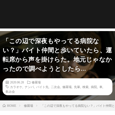
「この辺で深夜もやってる病院な
い？」バイト仲間と歩いていたら、運
転席から声を掛けらた。地元じゃなか
ったので調べようとしたら…
2020.06.28
修羅場
カラオケ
,
ナンパ
,
バイト先
,
二次会
,
修羅場
,
先輩
,
検索
,
病院
,
車
,
飲み会
修羅場
「この辺で深夜もやってる病院ない？」バイト仲間と
HOME