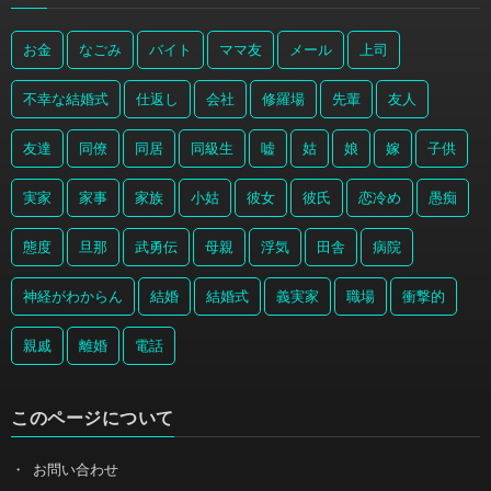
お金
なごみ
バイト
ママ友
メール
上司
不幸な結婚式
仕返し
会社
修羅場
先輩
友人
友達
同僚
同居
同級生
嘘
姑
娘
嫁
子供
実家
家事
家族
小姑
彼女
彼氏
恋冷め
愚痴
態度
旦那
武勇伝
母親
浮気
田舎
病院
神経がわからん
結婚
結婚式
義実家
職場
衝撃的
親戚
離婚
電話
このページについて
お問い合わせ