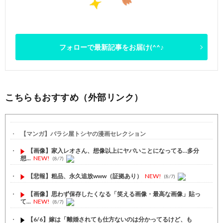
フォローで最新記事をお届け(^^♪
こちらもおすすめ（外部リンク）
【マンガ】バラシ屋トシヤの漫画セレクション
【画像】家入レオさん、想像以上にヤバいことになってる…多分
想...
NEW!
(8/7)
【悲報】粗品、永久追放www（証拠あり）
NEW!
(8/7)
【画像】思わず保存したくなる「笑える画像・最高な画像」貼っ
て...
NEW!
(8/7)
【6/6】嫁は「離婚されても仕方ないのは分かってるけど、も