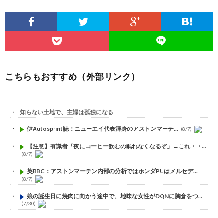
こちらもおすすめ（外部リンク）
知らない土地で、主婦は孤独になる
伊Autosprint誌：ニューエイ代表渾身のアストンマーチ...
(8/7)
【注意】有識者「夜にコーヒー飲むの眠れなくなるぞ」←これ・・...
(8/7)
英BBC：アストンマーチン内部の分析ではホンダPUはメルセデ...
(8/7)
娘の誕生日に焼肉に向かう途中で、地味な女性がDQNに胸倉をつ...
(7/30)