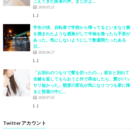
こえてきた医者の声。まじかよ…
2020.05.21
[…]
学生の頃、自転車で学校から帰ってるといきなり腕
を掴まれたような感覚がして半袖を捲ったら手形が
あった。気にしないようにして数週間たったある
日…
2020.06.27
[…]
「お別れのつもりで髪を切ったの…」彼女と別れて
合鍵を返してもらおうと外で再会したら、髪がバッ
サリ短かった。態度の変化が気になりつつも家に帰
ると部屋の中に…
2020.07.02
[…]
Twitterアカウント