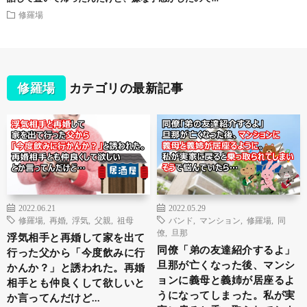
修羅場
修羅場
カテゴリの最新記事
2022.06.21
2022.05.29
修羅場
,
再婚
,
浮気
,
父親
,
祖母
バンド
,
マンション
,
修羅場
,
同
僚
,
旦那
浮気相手と再婚して家を出て
同僚「弟の友達紹介するよ」
行った父から「今度飲みに行
旦那が亡くなった後、マンシ
かんか？」と誘われた。再婚
ョンに義母と義姉が居座るよ
相手とも仲良くして欲しいと
うになってしまった。私が実
か言ってんだけど…