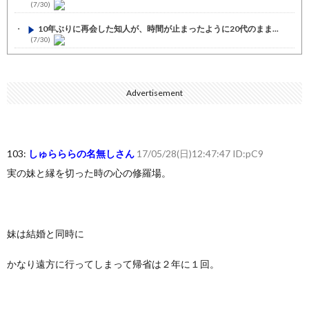
(7/30)
10年ぶりに再会した知人が、時間が止まったように20代のまま...
(7/30)
七ツ森りり ご令嬢と召使いの禁断の恋…1日だけ許された夫婦と...
(7/30)
Advertisement
娘の誕生日に焼肉に向かう途中で、地味な女性がDQNに胸倉をつ...
(7/30)
すまん熊本やがコンビニに食品も水もない
(7/30)
103:
しゅらららの名無しさん
17/05/28(日)12:47:47 ID:pC9
いきなり円高
(7/30)
実の妹と縁を切った時の心の修羅場。
【セール】Apple Apple Watch、iPhoneや...
(7/30)
人体の中身が左右非対称なのは繊毛が回転運動をして左側に流れが...
(7/30)
妹は結婚と同時に
可愛い彼女が部屋に入ってきた。もしかしてニンジャ？→スタイリ...
(7/30)
かなり遠方に行ってしまって帰省は２年に１回。
Powered by livedoor 相互RSS