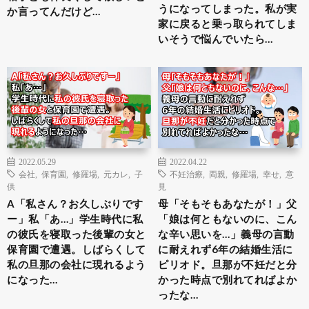
うになってしまった。私が実
か言ってんだけど…
家に戻ると乗っ取られてしま
いそうで悩んでいたら…
2022.05.29
2022.04.22
会社
,
保育園
,
修羅場
,
元カレ
,
子
不妊治療
,
両親
,
修羅場
,
幸せ
,
意
供
見
A「私さん？お久しぶりです
母「そもそもあなたが！」父
ー」私「あ…」学生時代に私
「娘は何ともないのに、こん
の彼氏を寝取った後輩の女と
な辛い思いを…」義母の言動
保育園で遭遇。しばらくして
に耐えれず6年の結婚生活に
私の旦那の会社に現れるよう
ピリオド。旦那が不妊だと分
になった…
かった時点で別れてればよか
ったな…