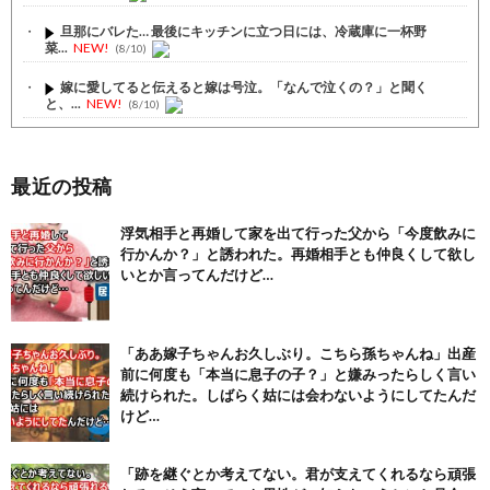
旦那にバレた… 最後にキッチンに立つ日には、冷蔵庫に一杯野
菜...
NEW!
(8/10)
嫁に愛してると伝えると嫁は号泣。「なんで泣くの？」と聞く
と、...
NEW!
(8/10)
不倫していた彼氏とホテル出たところで夫が居ました。そして黙っ...
(8/10)
最近の投稿
【注目】熊本地震、28人死亡（30日午前6:30時点）
(7/30)
浮気相手と再婚して家を出て行った父から「今度飲みに
舌を絡ませて、唾液交換して── ちゅっちゅしながらの濃厚エッ...
行かんか？」と誘われた。再婚相手とも仲良くして欲し
(7/30)
いとか言ってんだけど…
【パリピ孔明】アニオリ場面も高評価「パリピ」続編への期待が高...
(6/22)
【画像】テイルズで一番マ〇コ舐めまわしたい女の子ｗｗｗｗｗ
「ああ嫁子ちゃんお久しぶり。こちら孫ちゃんね」出産
(6/22)
前に何度も「本当に息子の子？」と嫌みったらしく言い
続けられた。しばらく姑には会わないようにしてたんだ
Powered by livedoor 相互RSS
けど…
「跡を継ぐとか考えてない。君が支えてくれるなら頑張