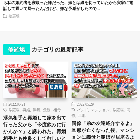
ら私の婚約者を寝取った妹だった。妹とは縁を切っていたから実家に電
話して置いて帰ったんだけど、嫌な予感がしたので…
修羅場
修羅場
カテゴリの最新記事
2022.06.21
2022.05.29
修羅場
,
再婚
,
浮気
,
父親
,
祖母
バンド
,
マンション
,
修羅場
,
同
僚
,
旦那
浮気相手と再婚して家を出て
同僚「弟の友達紹介するよ」
行った父から「今度飲みに行
旦那が亡くなった後、マンシ
かんか？」と誘われた。再婚
ョンに義母と義姉が居座るよ
相手とも仲良くして欲しいと