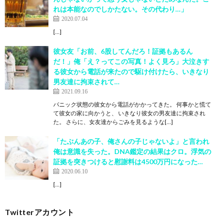
れは本能なのでしかたない。その代わり…」
2020.07.04
[…]
彼女友「お前、6股してんだろ！証拠もあるん
だ！」俺「え？ってこの写真！よく見ろ」大泣きす
る彼女から電話が来たので駆け付けたら、いきなり
男友達に拘束されて…
2021.09.16
パニック状態の彼女から電話がかかってきた。 何事かと慌て
て彼女の家に向かうと、 いきなり彼女の男友達に拘束され
た。 さらに、女友達からごみを見るような[…]
「たぶんあの子、俺さんの子じゃないよ」と言われ
俺は意識を失った。DNA鑑定の結果はクロ。浮気の
証拠を突きつけると慰謝料は4500万円になった…
2020.06.10
[…]
Twitterアカウント