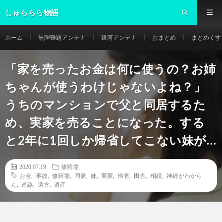
しゅららら物語
ホーム
無理難題アンテナ
銀河アンテナ
おまとめ
まとめくす
「家を売ったお金は何に使うの？お姉
ちゃんが使うわけじゃないよね？」
うちのマンションで父と同居するた
め、実家を売ることになった。する
と2年に1回しか帰省してこない妹が…
2020.07.19
修羅場
お金
,
事故
,
修羅場
,
同居
,
妹
,
実家
,
帰省
,
田舎
,
相続
,
神経がわから
ん
,
連絡
,
遠方
,
遺産