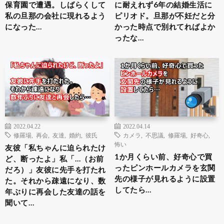
保育園で遭遇。しばらくして
に耐えれず6年の結婚生活に
私の旦那の会社に現れるよう
ピリオド。旦那が不妊だと分
になった…
かった時点で別れてればよか
ったな…
2022.04.22
2022.04.14
修羅場
,
再会
,
友達
,
婚約
,
彼氏
カメラ
,
不思議
,
修羅場
,
好奇心
,
怖い
友彼「私ちゃんに迫られたけ
1か月くらい前、好奇心で買
ど、断ったよ」私「…（お前
ったピンホールカメラを玄関
だろ）」友彼に先手を打たれ
先の様子が見れるように設置
た。それから疎遠になり、数
してたら…
年ぶりに再会した友達の話を
聞いて…