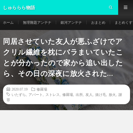
しゅららら物語
ホーム
無理難題アンテナ
銀河アンテナ
おまとめ
まとめくす
同居させていた友人が悪ふざけでア
クリル繊維を枕にバラまいていたこ
とが分かったので家から追い出した
ら、その日の深夜に放火された…
2020.07.19
修羅場
いたずら
,
アパート
,
ストレス
,
修羅場
,
出所
,
友人
,
抜け毛
,
放火
,
謝
罪