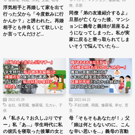
僚
,
旦那
浮気相手と再婚して家を出て
同僚「弟の友達紹介するよ」
行った父から「今度飲みに行
旦那が亡くなった後、マンシ
かんか？」と誘われた。再婚
ョンに義母と義姉が居座るよ
相手とも仲良くして欲しいと
うになってしまった。私が実
か言ってんだけど…
家に戻ると乗っ取られてしま
いそうで悩んでいたら…
2022.05.29
2022.04.22
会社
,
保育園
,
修羅場
,
元カレ
,
子
不妊治療
,
両親
,
修羅場
,
幸せ
,
意
供
見
A「私さん？お久しぶりです
母「そもそもあなたが！」父
ー」私「あ…」学生時代に私
「娘は何ともないのに、こん
の彼氏を寝取った後輩の女と
な辛い思いを…」義母の言動