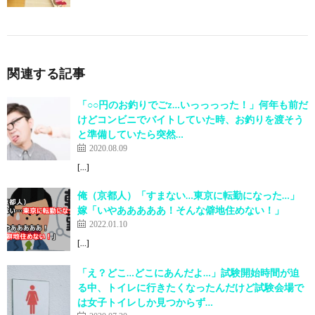
関連する記事
「○○円のお釣りでごz…いっっっった！」何年も前だ
けどコンビニでバイトしていた時、お釣りを渡そう
と準備していたら突然…
2020.08.09
[…]
俺（京都人）「すまない…東京に転勤になった…」
嫁「いやあああああ！そんな僻地住めない！」
2022.01.10
[…]
「え？どこ…どこにあんだよ…」試験開始時間が迫
る中、トイレに行きたくなったんだけど試験会場で
は女子トイレしか見つからず…