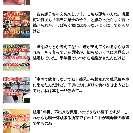
(6/22)
【画像】テイルズで一番マ〇コ舐めまわしたい女の子ｗｗｗｗｗ
「ああ嫁子ちゃんお久しぶり。こちら孫ちゃんね」出産
(6/22)
前に何度も「本当に息子の子？」と嫌みったらしく言い
続けられた。しばらく姑には会わないようにしてたんだ
Powered by livedoor 相互RSS
けど…
「跡を継ぐとか考えてない。君が支えてくれるなら頑張
れる」そう言っていた男性が、知らないうちにお見合い
結婚していた。半年後そいつから連絡がきたんだけど…
「車内で飲食しないでね」義兄から頼まれて義兄嫁を車
に乗せたんだけど、子供におにぎりを食べさせようとし
てた。私は車を一旦停めて…
結婚5年目。不出来な気遣いのできない嫁子ですが、こ
れからも精一杯頑張る所存ですわ！これが義母様の希望
ですものね