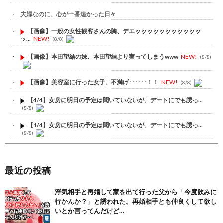
夫婦なのに、心が一番遠かった日々
【画像】一般の女性観客さんの胸、デエッッッッッッッッッッッ
ッ...
NEW!
(8/8)
【画像】本田望結の妹、本田望結より実ってしまうwww
NEW!
(8/8)
【画像】美容室に行った女子、不満げ･･････！！
NEW!
(8/8)
【4/4】女房に明日の予定は聞いていないが、デートにでも誘っ...
(8/8)
【1/4】女房に明日の予定は聞いていないが、デートにでも誘っ...
(8/8)
【2/2】彼女の誕生日を祝うために東京から地元帰ってきた。玄...
(8/8)
最近の投稿
【注目】熊本地震、28人死亡（30日午前6:30時点）
(7/30)
浮気相手と再婚して家を出て行った父から「今度飲みに
舌を絡ませて、唾液交換して── ちゅっちゅしながらの濃厚エッ...
行かんか？」と誘われた。再婚相手とも仲良くして欲し
(7/30)
いとか言ってんだけど…
【パリピ孔明】アニオリ場面も高評価「パリピ」続編への期待が高...