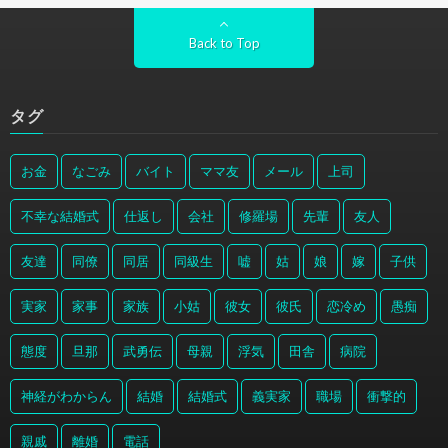
Back to Top
タグ
お金
なごみ
バイト
ママ友
メール
上司
不幸な結婚式
仕返し
会社
修羅場
先輩
友人
友達
同僚
同居
同級生
嘘
姑
娘
嫁
子供
実家
家事
家族
小姑
彼女
彼氏
恋冷め
愚痴
態度
旦那
武勇伝
母親
浮気
田舎
病院
神経がわからん
結婚
結婚式
義実家
職場
衝撃的
親戚
離婚
電話