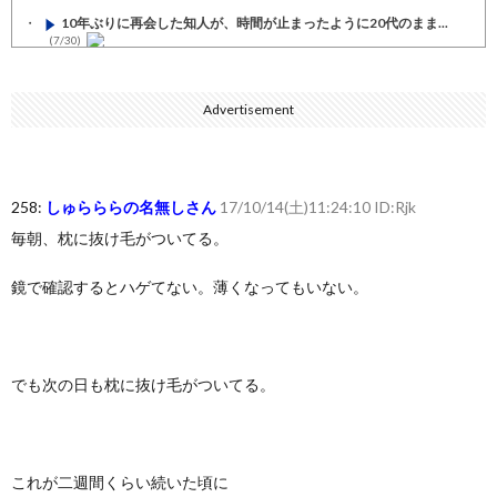
10年ぶりに再会した知人が、時間が止まったように20代のまま...
(7/30)
七ツ森りり ご令嬢と召使いの禁断の恋…1日だけ許された夫婦と...
(7/30)
Advertisement
娘の誕生日に焼肉に向かう途中で、地味な女性がDQNに胸倉をつ...
(7/30)
すまん熊本やがコンビニに食品も水もない
(7/30)
258:
しゅらららの名無しさん
17/10/14(土)11:24:10 ID:Rjk
いきなり円高
(7/30)
毎朝、枕に抜け毛がついてる。
【セール】Apple Apple Watch、iPhoneや...
(7/30)
鏡で確認するとハゲてない。薄くなってもいない。
人体の中身が左右非対称なのは繊毛が回転運動をして左側に流れが...
(7/30)
可愛い彼女が部屋に入ってきた。もしかしてニンジャ？→スタイリ...
でも次の日も枕に抜け毛がついてる。
(7/30)
Powered by livedoor 相互RSS
これが二週間くらい続いた頃に