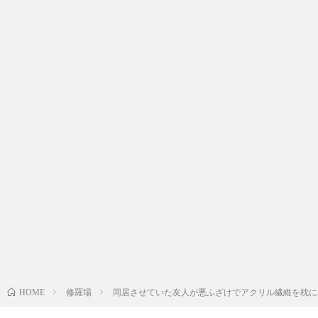
修羅場
同居させていた友人が悪ふざけでアクリル繊維を枕に
HOME