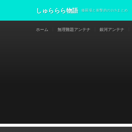
しゅららら物語
修羅場と衝撃的の2chまとめ
ホーム
無理難題アンテナ
銀河アンテナ