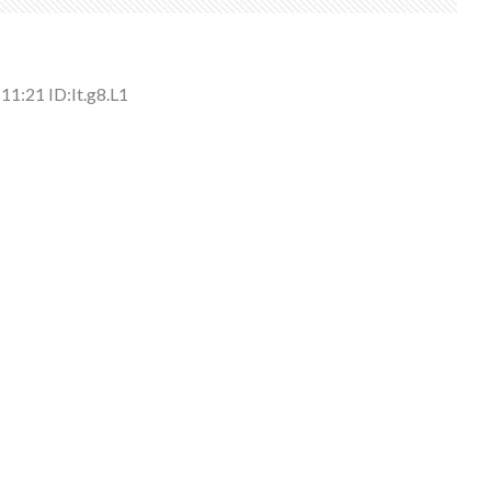
側に流れが...
(7/30)
→スタイリ...
(7/30)
1:21 ID:It.g8.L1