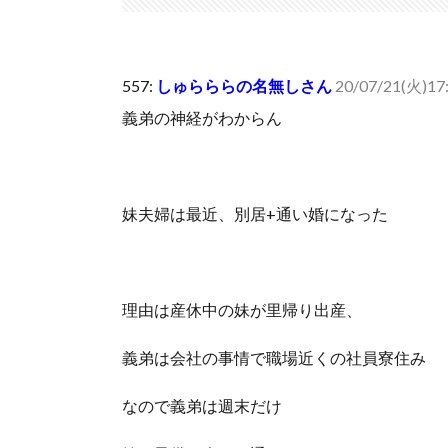
人体の中身が左右非対称なのは繊毛が回転運動をして左
可愛い彼女が部屋に入ってきた。もしかしてニンジャ？
Powered by livedoor 相互RSS
557:
しゅらららの名無しさん
20/07/21(火)17:1
義弟の神経がわからん
妹夫婦は最近、別居+通い婚になった
理由は産休中の妹が里帰り出産、
義弟は会社の事情で職場近くの社員寮住み
なので義弟は週末だけ