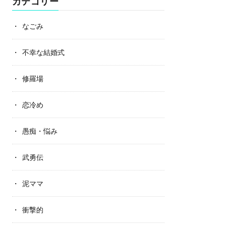
カテゴリー
なごみ
不幸な結婚式
修羅場
恋冷め
愚痴・悩み
武勇伝
泥ママ
衝撃的