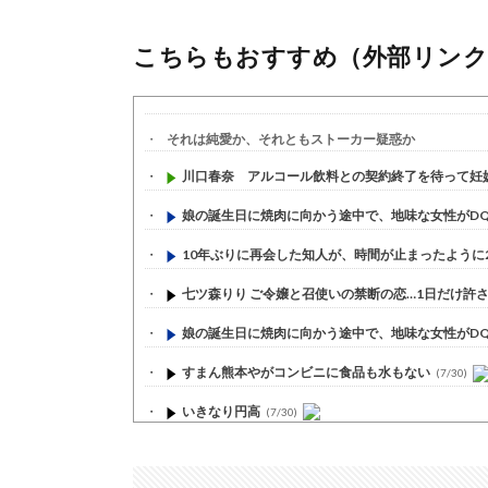
こちらもおすすめ（外部リンク
それは純愛か、それともストーカー疑惑か
川口春奈 アルコール飲料との契約終了を待って妊娠発
娘の誕生日に焼肉に向かう途中で、地味な女性がDQN
10年ぶりに再会した知人が、時間が止まったように20
七ツ森りり ご令嬢と召使いの禁断の恋…1日だけ許され
娘の誕生日に焼肉に向かう途中で、地味な女性がDQN
すまん熊本やがコンビニに食品も水もない
(7/30)
いきなり円高
(7/30)
【セール】Apple Apple Watch、iPhoneや...
(7/30)