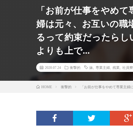
「お前が仕事をやめて
婦は元々、お互いの職
るって約束だったらし
よりも上で…
2020.07.24
衝撃的
妹
,
専業主婦
,
残業
,
社員寮
衝撃的
「お前が仕事をやめて専業主婦
HOME