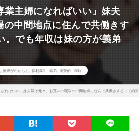
専業主婦になればいい」妹夫
場の中間地点に住んで共働きす
い。でも年収は妹の方が義弟
,
神経がわからん
,
福利厚生
,
義弟
,
衝撃的
,
通勤
になればいい」妹夫婦は元々、お互いの職場の中間地点に住んで共働きするって約束