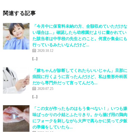
関連する記事
「今月中に保育料未納の方、全額収めていただけな
い場合は…」確認したら幼稚園だよりに書かれてい
た該当者は中学校の先生とのこと。何度か集金にも
行っているみたいなんだけど…
2020.10.12
[…]
「嫁ちゃんが診断してくれたらいいじゃん」旦那に
病院に行くように言ったんだけど、私は整形外科医
だから専門外だって言ってんだろ…
2020.07.25
[…]
「この女が作ったものはもう食べない！」いつも嫌
味ばっかりの小姑とふたりきり。から揚げ用の鶏肉
にフォークを刺しながら大声で高らかに笑って夕飯
の準備をしていたら…