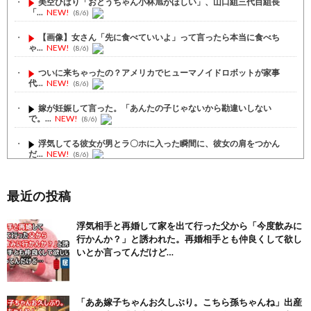
美空ひばり「おとうちゃん小林旭がほしい」、山口組三代目組長
「...
NEW!
(8/6)
【画像】女さん「先に食べていいよ」って言ったら本当に食べち
ゃ...
NEW!
(8/6)
ついに来ちゃったの？アメリカでヒューマノイドロボットが家事
代...
NEW!
(8/6)
嫁が妊娠して言った。「あんたの子じゃないから勘違いしない
で。...
NEW!
(8/6)
浮気してる彼女が男とラ〇ホに入った瞬間に、彼女の肩をつかん
だ...
NEW!
(8/6)
単身赴任先から5年ぶりに自宅へ帰宅。満面の笑顔で俺を出迎え
る...
NEW!
(8/6)
最近の投稿
【注目】熊本地震、28人死亡（30日午前6:30時点）
(7/30)
浮気相手と再婚して家を出て行った父から「今度飲みに
行かんか？」と誘われた。再婚相手とも仲良くして欲し
舌を絡ませて、唾液交換して── ちゅっちゅしながらの濃厚エッ...
(7/30)
いとか言ってんだけど…
【パリピ孔明】アニオリ場面も高評価「パリピ」続編への期待が高...
(6/22)
「ああ嫁子ちゃんお久しぶり。こちら孫ちゃんね」出産
【画像】テイルズで一番マ〇コ舐めまわしたい女の子ｗｗｗｗｗ