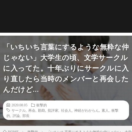
「いちいち言葉にするような無粋な仲
じゃない」大学生の頃、文学サークル
に入ってた。十年ぶりにサークルに入
り直したら当時のメンバーと再会した
んだけど…
2020.08.05
衝撃的
サークル
,
再会
,
勘助
,
批評家
,
社会人
,
神経がわからん
,
素人
,
衝撃
的
,
評論
,
部長
衝撃的
「いちいち言葉にするような無粋な仲じゃない」大学
HOME