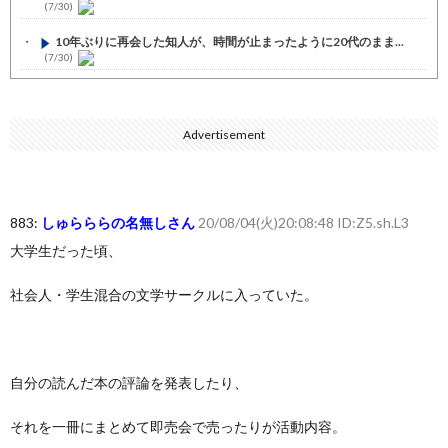
(7/30)
10年ぶりに再会した知人が、時間が止まったように20代のまま...
(7/30)
七ツ森りり ご令嬢と召使いの禁断の恋…1日だけ許された夫婦と...
(7/30)
Advertisement
娘の誕生日に焼肉に向かう途中で、地味な女性がDQNに胸倉をつ...
(7/30)
すまん熊本やがコンビニに食品も水もない
(7/30)
883:
しゅらららの名無しさん
20/08/04(火)20:08:48 ID:Z5.sh.L3
いきなり円高
(7/30)
大学生だった頃、
【セール】Apple Apple Watch、iPhoneや...
(7/30)
社会人・学生混合の文学サークルに入っていた。
人体の中身が左右非対称なのは繊毛が回転運動をして左側に流れが...
(7/30)
可愛い彼女が部屋に入ってきた。もしかしてニンジャ？→スタイリ...
(7/30)
自分の読んだ本の評論を発表したり、
Powered by livedoor 相互RSS
それを一冊にまとめて即売会で売ったりが活動内容。