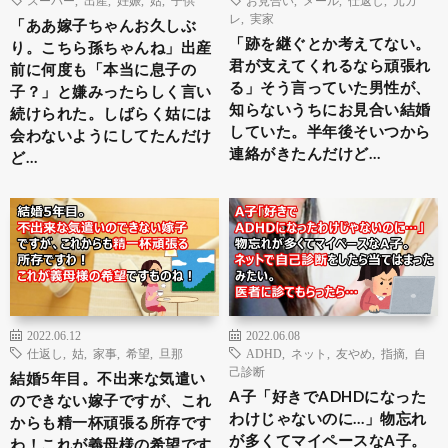
スーパー
,
出産
,
妊娠
,
姑
,
子供
お見合い
,
メール
,
仕返し
,
元カ
レ
,
実家
「ああ嫁子ちゃんお久しぶ
「跡を継ぐとか考えてない。
り。こちら孫ちゃんね」出産
君が支えてくれるなら頑張れ
前に何度も「本当に息子の
る」そう言っていた男性が、
子？」と嫌みったらしく言い
知らないうちにお見合い結婚
続けられた。しばらく姑には
していた。半年後そいつから
会わないようにしてたんだけ
連絡がきたんだけど…
ど…
2022.06.12
2022.06.08
仕返し
,
姑
,
家事
,
希望
,
旦那
ADHD
,
ネット
,
友やめ
,
指摘
,
自
己診断
結婚5年目。不出来な気遣い
A子「好きでADHDになった
のできない嫁子ですが、これ
わけじゃないのに…」物忘れ
からも精一杯頑張る所存です
が多くてマイペースなA子。
わ！これが義母様の希望です