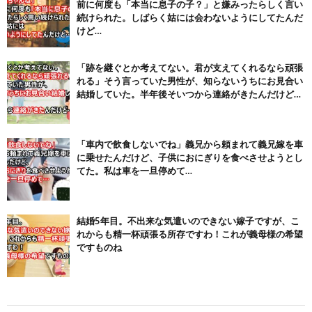
前に何度も「本当に息子の子？」と嫌みったらしく言い
(6/22)
続けられた。しばらく姑には会わないようにしてたんだ
Powered by livedoor 相互RSS
けど…
「跡を継ぐとか考えてない。君が支えてくれるなら頑張
れる」そう言っていた男性が、知らないうちにお見合い
結婚していた。半年後そいつから連絡がきたんだけど…
「車内で飲食しないでね」義兄から頼まれて義兄嫁を車
に乗せたんだけど、子供におにぎりを食べさせようとし
てた。私は車を一旦停めて…
結婚5年目。不出来な気遣いのできない嫁子ですが、こ
れからも精一杯頑張る所存ですわ！これが義母様の希望
ですものね