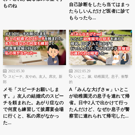
自己診断をしたら当てはまっ
ものね
たらしいんだけど医者に診て
もらったら…
2022.05.30
2022.05.29
スピーチ
,
友やめ
,
友人
,
席次
,
新
いとこ
,
嫁
,
幼稚園児
,
息子
,
衝撃
郎
的
メモ「スピーチお願いしま
A「みんな大げさｗ」いとこ
す。」友人の結婚式のスピー
が幼稚園児の息子を連れて帰
チを頼まれた。あがり症なの
省。日中2人で出かけて行っ
で何度も練習して披露宴会場
たんだけど、なぜか息子が警
に行くと、私の席がなかっ
察官に連れられて帰宅した…
た…