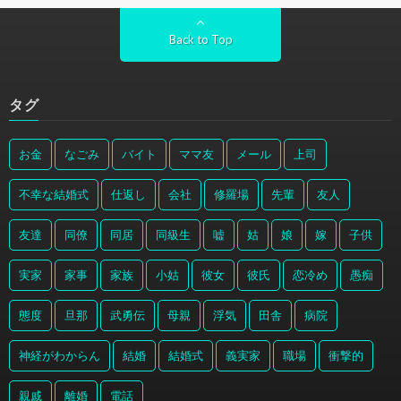
Back to Top
タグ
お金
なごみ
バイト
ママ友
メール
上司
不幸な結婚式
仕返し
会社
修羅場
先輩
友人
友達
同僚
同居
同級生
嘘
姑
娘
嫁
子供
実家
家事
家族
小姑
彼女
彼氏
恋冷め
愚痴
態度
旦那
武勇伝
母親
浮気
田舎
病院
神経がわからん
結婚
結婚式
義実家
職場
衝撃的
親戚
離婚
電話