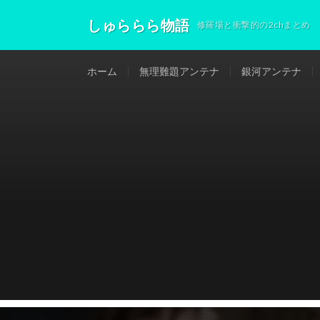
しゅららら物語
修羅場と衝撃的の2chまとめ
ホーム
無理難題アンテナ
銀河アンテナ