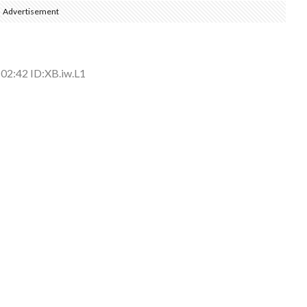
Advertisement
側に流れが...
(7/30)
→スタイリ...
(7/30)
02:42 ID:XB.iw.L1