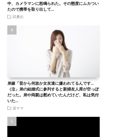
中、カメラマンに怒鳴られた。その態度にムカつい
たので携帯を取り出して…
武勇伝
弟嫁「昔から何故か女友達に嫌われてるんです…
（泣」弟の結婚式に参列すると新婦友人席が空っぽ
だった。弟や両親は慰めていたんだけど、私は気付
いた…
泥ママ