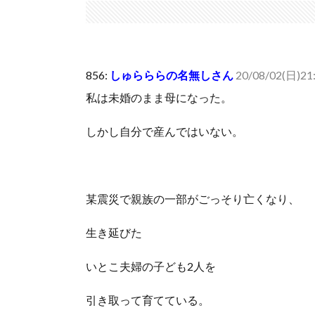
【セール】Apple Apple Watch、iPhoneや...
(7/30)
人体の中身が左右非対称なのは繊毛が回転運動をして左
可愛い彼女が部屋に入ってきた。もしかしてニンジャ？
856:
しゅらららの名無しさん
20/08/02(日)21:
Powered by livedoor 相互RSS
私は未婚のまま母になった。
しかし自分で産んではいない。
某震災で親族の一部がごっそり亡くなり、
生き延びた
いとこ夫婦の子ども2人を
引き取って育てている。