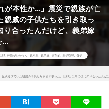
れが本性か…」震災で親族が亡
た親戚の子供たちを引き取っ
知り合ったんだけど、義弟嫁
を…
旦那
,
神経がわからん
,
義両親
,
義弟嫁
,
衝撃的
,
親子喧嘩
,
養子
、生き延びていた親戚の子供たちを引き取った。旦那とはその後に知り合ったんだけ