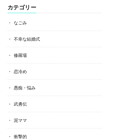
カテゴリー
なごみ
不幸な結婚式
修羅場
恋冷め
愚痴・悩み
武勇伝
泥ママ
衝撃的