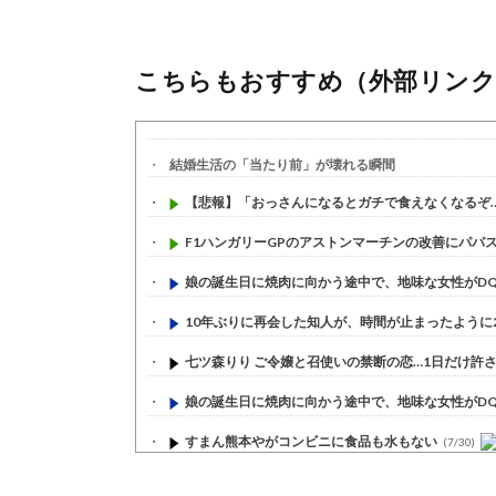
こちらもおすすめ（外部リンク
結婚生活の「当たり前」が壊れる瞬間
【悲報】「おっさんになるとガチで食えなくなるぞ…」
F1ハンガリーGPのアストンマーチンの改善にパパスト
娘の誕生日に焼肉に向かう途中で、地味な女性がDQN
10年ぶりに再会した知人が、時間が止まったように20
七ツ森りり ご令嬢と召使いの禁断の恋…1日だけ許され
娘の誕生日に焼肉に向かう途中で、地味な女性がDQN
すまん熊本やがコンビニに食品も水もない
(7/30)
いきなり円高
(7/30)