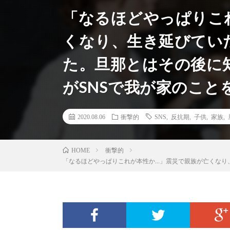
「なるほどやっぱりこ
くなり、生き延びてい
た。旦那とはその後に
がSNSで我が家のこと
2020.08.06
衝撃的
SNS
,
反抗期
,
子供
,
家族
,
衝撃的
HOME
「なるほどやっぱりこれが本性か…」震災で親族が亡くなり