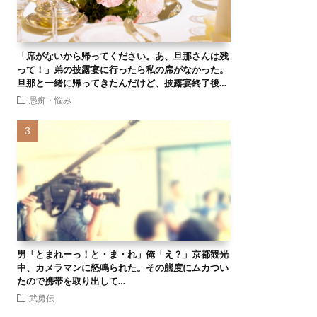
「席がないから帰ってください。あ、旦那さんは残
って！」弟の披露宴に行ったら私の席がなかった。
旦那と一緒に帰ってきたんだけど、披露宴終了後…
愚痴・悩み
男「とまれーっ！と・ま・れ」俺「え？」京都観光
中、カメラマンに怒鳴られた。その態度にムカつい
たので携帯を取り出して…
武勇伝