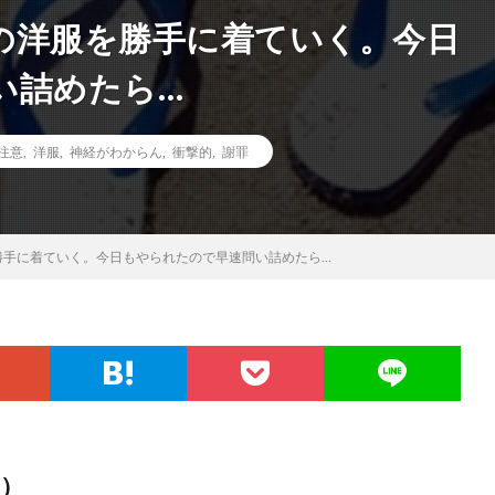
の洋服を勝手に着ていく。今日
い詰めたら…
注意
,
洋服
,
神経がわからん
,
衝撃的
,
謝罪
勝手に着ていく。今日もやられたので早速問い詰めたら…
）