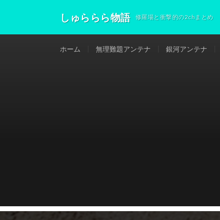
しゅららら物語
修羅場と衝撃的の2chまとめ
ホーム
無理難題アンテナ
銀河アンテナ