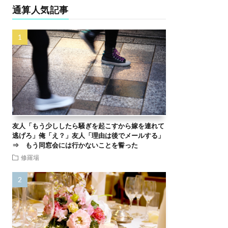
通算人気記事
友人「もう少ししたら騒ぎを起こすから嫁を連れて
逃げろ」俺「え？」友人「理由は後でメールする」
⇒ もう同窓会には行かないことを誓った
修羅場