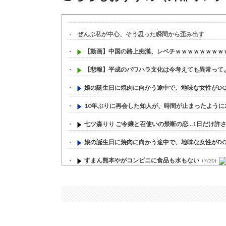
ぜんぶ私が中心、そう思った瞬間から歪み出す
【動画】中国の路上痴漢、レベチｗｗｗｗｗｗｗｗ
【悲報】平成のパワハラ文化は今考えても異常って
娘の誕生日に焼肉に向かう途中で、地味な女性がDQN
10年ぶりに再会した知人が、時間が止まったように20
七ツ森りり ご令嬢と召使いの禁断の恋…1日だけ許され
娘の誕生日に焼肉に向かう途中で、地味な女性がDQN
すまん熊本やがコンビニに食品も水もない
(7/30)
いきなり円高
(7/30)
【セール】Apple Apple Watch、iPhoneや...
(7/30)
人体の中身が左右非対称なのは繊毛が回転運動をして左