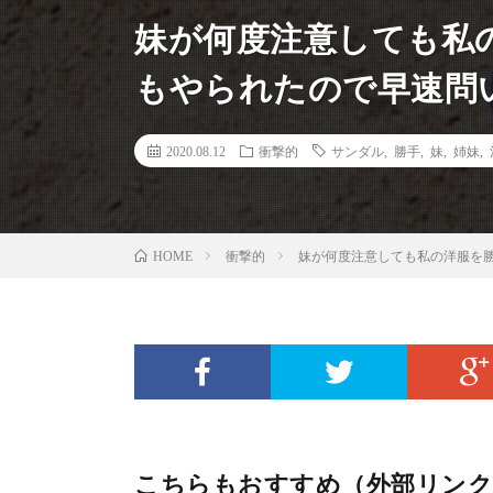
妹が何度注意しても私
もやられたので早速問
2020.08.12
衝撃的
サンダル
,
勝手
,
妹
,
姉妹
,
衝撃的
妹が何度注意しても私の洋服を
HOME
こちらもおすすめ（外部リンク