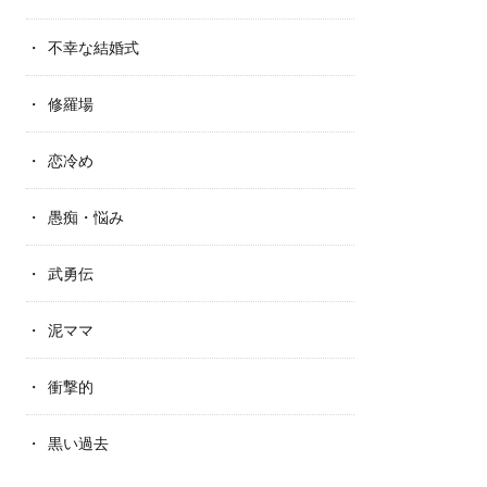
不幸な結婚式
修羅場
恋冷め
愚痴・悩み
武勇伝
泥ママ
衝撃的
黒い過去