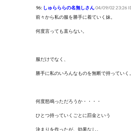
可愛い彼女が部屋に入ってきた。もしかしてニンジャ？
96:
しゅらららの名無しさん
04/09/02 23:26 
Powered by livedoor 相互RSS
前々から私の服を勝手に着ていく妹。
何度言っても直らない。
服だけでなく、
勝手に私のいろんなものを無断で持っていく
何度怒鳴っただろうか・・・・
ひとつ持っていくごとに罰金という
決まりを作ったが、効果なし。