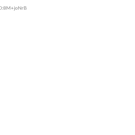
→スタイリ...
(7/30)
ID:8M+joNrB
。