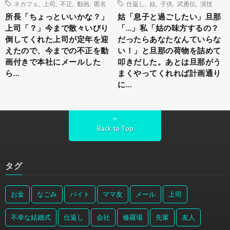
ネカフェ
,
上司
,
不正
,
動画
,
匿名
仕返し
,
姑
,
子供
,
武勇伝
,
演技
所長「ちょっといいかな？」
姑「息子と過ごしたい」旦那
上司「？」今まで散々いびり
「…」私「姑の味方するの？
倒してくれた上司が定年を迎
だったらあなたなんていらな
えたので、今までの不正を動
い！」と旦那の荷物を詰めて
画付きで本社にメールした
叩きだした。あとは旦那がう
ら…
まくやってくれれば計画通り
に…
Back to Top
タグ
お金
なごみ
バイト
ママ友
メール
上司
不幸な結婚式
仕返し
会社
修羅場
先輩
友人