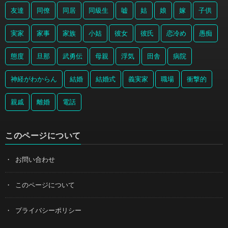
友達
同僚
同居
同級生
嘘
姑
娘
嫁
子供
実家
家事
家族
小姑
彼女
彼氏
恋冷め
愚痴
態度
旦那
武勇伝
母親
浮気
田舎
病院
神経がわからん
結婚
結婚式
義実家
職場
衝撃的
親戚
離婚
電話
このページについて
お問い合わせ
このページについて
プライバシーポリシー