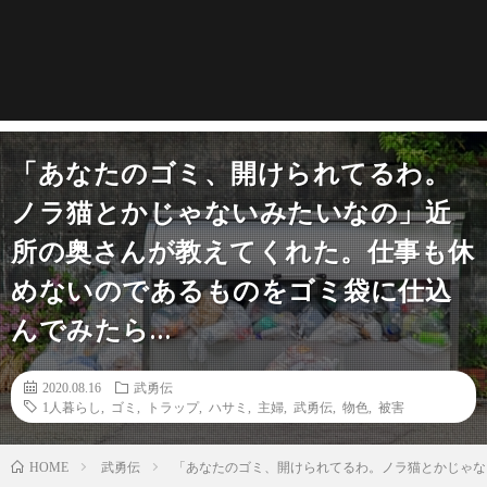
「あなたのゴミ、開けられてるわ。
ノラ猫とかじゃないみたいなの」近
所の奥さんが教えてくれた。仕事も休
めないのであるものをゴミ袋に仕込
んでみたら…
2020.08.16
武勇伝
1人暮らし
,
ゴミ
,
トラップ
,
ハサミ
,
主婦
,
武勇伝
,
物色
,
被害
武勇伝
「あなたのゴミ、開けられてるわ。ノラ猫とかじゃな
HOME