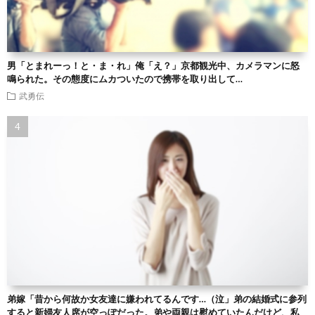
男「とまれーっ！と・ま・れ」俺「え？」京都観光中、カメラマンに怒
鳴られた。その態度にムカついたので携帯を取り出して…
武勇伝
弟嫁「昔から何故か女友達に嫌われてるんです…（泣」弟の結婚式に参列
すると新婦友人席が空っぽだった。弟や両親は慰めていたんだけど、私