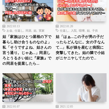
2022.03.13
2022.01.20
お金
,
仕返し
,
同居
,
姑
,
実家
仕返し
,
入院
,
喧嘩
,
姑
,
子供
姑「家族はひとつ屋根の下で
姑「はぁ…この子が男の子だ
暮らし助け合うものなのよ」
ったらどんなに。女の子なん
私「そうですよね、姑さんの
て…」私が娘を産むと病院に
言う通り。じゃあ…」同居し
突撃してきた。姑の隣で小姑
ろとうるさい姑に『家族』で
がニヤニヤしてたので…
の同居を提案したら…
2022.01.07
2021.12.05