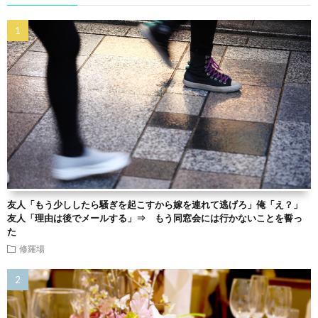
友人「もう少ししたら騒ぎを起こすから嫁を連れて逃げろ」俺「え？」
友人「理由は後でメールする」⇒ もう同窓会には行かないことを誓っ
た
修羅場