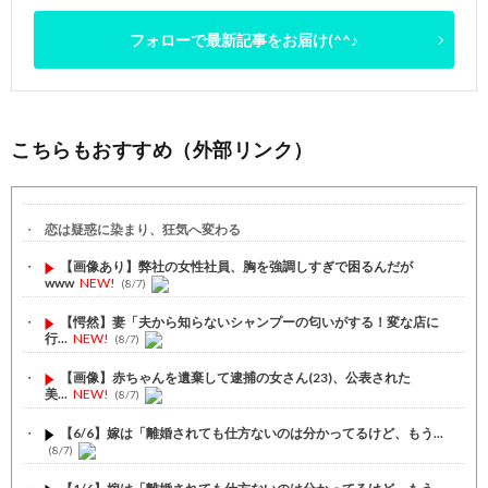
フォローで最新記事をお届け(^^♪
こちらもおすすめ（外部リンク）
恋は疑惑に染まり、狂気へ変わる
【画像あり】弊社の女性社員、胸を強調しすぎで困るんだが
www
NEW!
(8/7)
【愕然】妻「夫から知らないシャンプーの匂いがする！変な店に
行...
NEW!
(8/7)
【画像】赤ちゃんを遺棄して逮捕の女さん(23)、公表された
美...
NEW!
(8/7)
【6/6】嫁は「離婚されても仕方ないのは分かってるけど、もう...
(8/7)