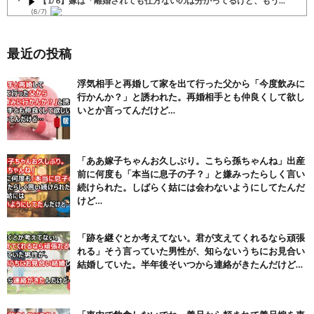
【1/6】嫁は「離婚されても仕方ないのは分かってるけど、もう...
(8/7)
【4/4】嫁が嫁の勤め先の社長と不倫している。証拠を掴む前に...
(8/7)
最近の投稿
【注目】熊本地震、28人死亡（30日午前6:30時点）
(7/30)
浮気相手と再婚して家を出て行った父から「今度飲みに
行かんか？」と誘われた。再婚相手とも仲良くして欲し
舌を絡ませて、唾液交換して── ちゅっちゅしながらの濃厚エッ...
(7/30)
いとか言ってんだけど…
【パリピ孔明】アニオリ場面も高評価「パリピ」続編への期待が高...
(6/22)
「ああ嫁子ちゃんお久しぶり。こちら孫ちゃんね」出産
【画像】テイルズで一番マ〇コ舐めまわしたい女の子ｗｗｗｗｗ
前に何度も「本当に息子の子？」と嫌みったらしく言い
(6/22)
続けられた。しばらく姑には会わないようにしてたんだ
Powered by livedoor 相互RSS
けど…
「跡を継ぐとか考えてない。君が支えてくれるなら頑張
れる」そう言っていた男性が、知らないうちにお見合い
結婚していた。半年後そいつから連絡がきたんだけど…