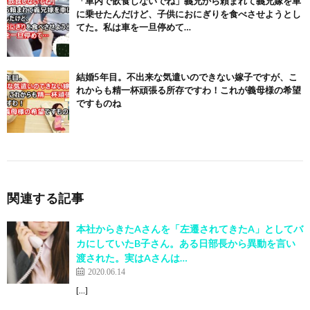
「車内で飲食しないでね」義兄から頼まれて義兄嫁を車
に乗せたんだけど、子供におにぎりを食べさせようとし
てた。私は車を一旦停めて…
結婚5年目。不出来な気遣いのできない嫁子ですが、こ
れからも精一杯頑張る所存ですわ！これが義母様の希望
ですものね
関連する記事
本社からきたAさんを「左遷されてきたA」としてバ
カにしていたB子さん。ある日部長から異動を言い
渡された。実はAさんは…
2020.06.14
[…]