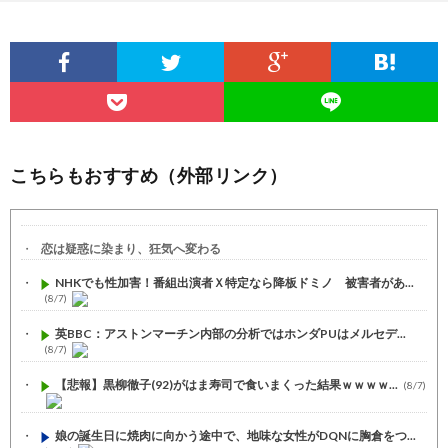
こちらもおすすめ（外部リンク）
恋は疑惑に染まり、狂気へ変わる
NHKでも性加害！番組出演者Ｘ特定なら降板ドミノ 被害者があ...
(8/7)
英BBC：アストンマーチン内部の分析ではホンダPUはメルセデ...
(8/7)
【悲報】黒柳徹子(92)がはま寿司で食いまくった結果ｗｗｗｗ...
(8/7)
娘の誕生日に焼肉に向かう途中で、地味な女性がDQNに胸倉をつ...