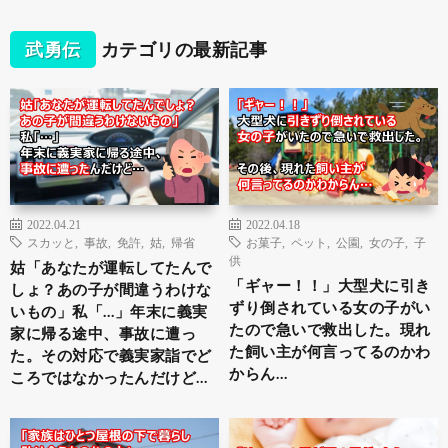
武勇伝
カテゴリの最新記事
2022.04.21
2022.04.18
スカッと
,
事故
,
免許
,
姑
,
帰省
お菓子
,
ペット
,
公園
,
女の子
,
子
供
姑「あなたが運転してたんで
「ギャー！！」大型犬に引き
しょ？あの子が間違うわけな
ずり倒されている女の子がい
いもの」私「…」年末に義実
たので急いで救出した。現れ
家に帰る途中、事故に遭っ
た飼い主が何言ってるのかわ
た。その対応で義実家詣でど
からん…
ころではなかったんだけど…