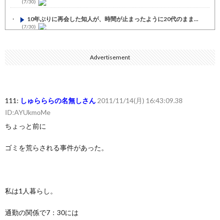
(7/30)
10年ぶりに再会した知人が、時間が止まったように20代のまま...
(7/30)
七ツ森りり ご令嬢と召使いの禁断の恋…1日だけ許された夫婦と...
(7/30)
Advertisement
娘の誕生日に焼肉に向かう途中で、地味な女性がDQNに胸倉をつ...
(7/30)
すまん熊本やがコンビニに食品も水もない
(7/30)
111:
しゅらららの名無しさん
2011/11/14(月) 16:43:09.38
いきなり円高
ID:AYUkmoMe
(7/30)
ちょっと前に
【セール】Apple Apple Watch、iPhoneや...
(7/30)
人体の中身が左右非対称なのは繊毛が回転運動をして左側に流れが...
ゴミを荒らされる事件があった。
(7/30)
可愛い彼女が部屋に入ってきた。もしかしてニンジャ？→スタイリ...
(7/30)
私は1人暮らし。
Powered by livedoor 相互RSS
通勤の関係で7：30には