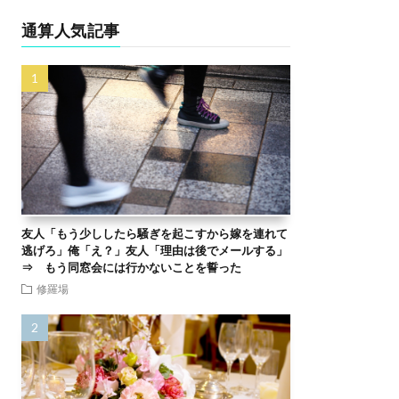
通算人気記事
友人「もう少ししたら騒ぎを起こすから嫁を連れて
逃げろ」俺「え？」友人「理由は後でメールする」
⇒ もう同窓会には行かないことを誓った
修羅場