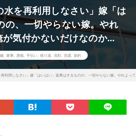
の水を再利用しなさい」嫁「は
のの、一切やらない嫁。やれ
俺が気付かないだけなのか…
嫁
,
家事
,
愚痴
,
手伝い
,
残り湯
,
洗剤
,
洗濯
,
節約
を再利用しなさい」嫁「はいはい」返事はするものの、一切やらない嫁。やれよって