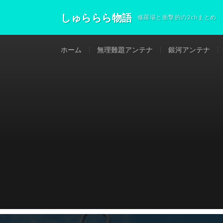
しゅららら物語
修羅場と衝撃的の2chまとめ
ホーム
無理難題アンテナ
銀河アンテナ