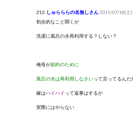
可愛い彼女が部屋に入ってきた。もしかしてニンジャ？
212:
しゅらららの名無しさん
2015/07/18(土)1
Powered by livedoor 相互RSS
初歩的なこと聞くが
洗濯に風呂の水再利用する？しない？
俺母が
節約のために
風呂の水は再利用しなさい
って言ってるんだ
嫁は
ハイハイ
って返事はするが
実際にはやらない