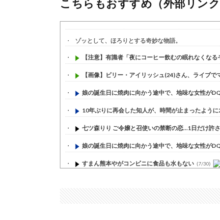
こちらもおすすめ（外部リンク
ゾッとして、ほろりとする奇妙な物語。
【注意】有識者「夜にコーヒー飲むの眠れなくなるぞ」
【画像】ビリー・アイリッシュ(24)さん、ライブでマン
娘の誕生日に焼肉に向かう途中で、地味な女性がDQN
10年ぶりに再会した知人が、時間が止まったように20
七ツ森りり ご令嬢と召使いの禁断の恋…1日だけ許され
娘の誕生日に焼肉に向かう途中で、地味な女性がDQN
すまん熊本やがコンビニに食品も水もない
(7/30)
いきなり円高
(7/30)
【セール】Apple Apple Watch、iPhoneや...
(7/30)
人体の中身が左右非対称なのは繊毛が回転運動をして左