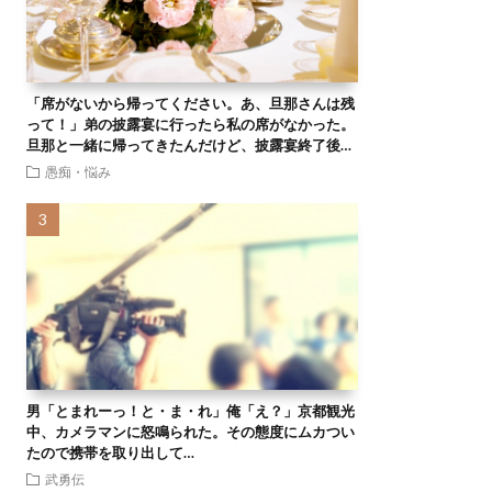
「席がないから帰ってください。あ、旦那さんは残
って！」弟の披露宴に行ったら私の席がなかった。
旦那と一緒に帰ってきたんだけど、披露宴終了後…
愚痴・悩み
男「とまれーっ！と・ま・れ」俺「え？」京都観光
中、カメラマンに怒鳴られた。その態度にムカつい
たので携帯を取り出して…
武勇伝