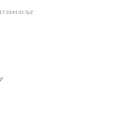
→スタイリ...
(7/30)
7:33:41 ID:7pZ
が