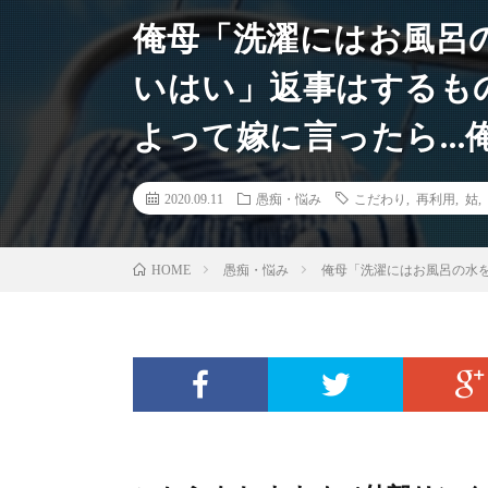
俺母「洗濯にはお風呂
いはい」返事はするも
よって嫁に言ったら…
2020.09.11
愚痴・悩み
こだわり
,
再利用
,
姑
,
愚痴・悩み
俺母「洗濯にはお風呂の水
HOME