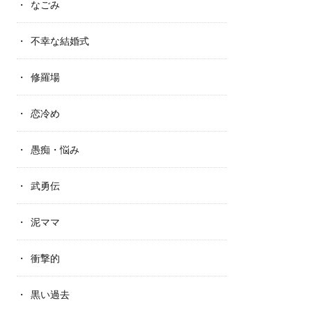
なごみ
不幸な結婚式
修羅場
恋冷め
愚痴・悩み
武勇伝
泥ママ
衝撃的
黒い過去