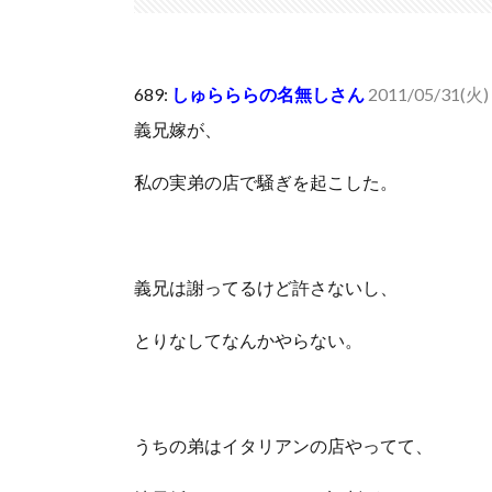
いきなり円高
(7/30)
【セール】Apple Apple Watch、iPhoneや...
(7/30)
人体の中身が左右非対称なのは繊毛が回転運動をして左
689:
しゅらららの名無しさん
2011/05/31(火) 
可愛い彼女が部屋に入ってきた。もしかしてニンジャ？
義兄嫁が、
Powered by livedoor 相互RSS
私の実弟の店で騒ぎを起こした。
義兄は謝ってるけど許さないし、
とりなしてなんかやらない。
うちの弟はイタリアンの店やってて、