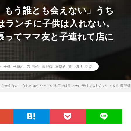
、もう誰とも会えない」うち
はランチに子供は入れない。
張ってママ友と子連れて店に
ン
,
子供
,
子連れ
,
弟
,
拒否
,
義兄嫁
,
衝撃的
,
貸し切り
,
迷惑
とも会えない」うちの弟がやっている店ではランチに子供は入れない。なのに義兄嫁