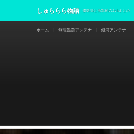
しゅららら物語
修羅場と衝撃的の2chまとめ
ホーム
無理難題アンテナ
銀河アンテナ