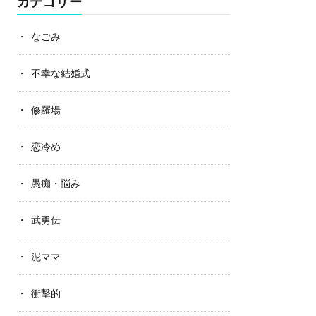
カテゴリー
なごみ
不幸な結婚式
修羅場
恋冷め
愚痴・悩み
武勇伝
泥ママ
衝撃的