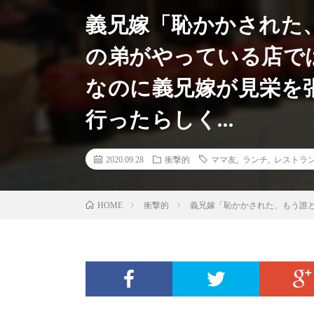
義兄嫁「恥かかされた
の弟がやっている店で
なのに義兄嫁が見栄を
行ったらしく…
2020.09.28
衝撃的
ママ友
,
ランチ
,
レストラ
衝撃的
義兄嫁「恥かかされた、もう誰
HOME