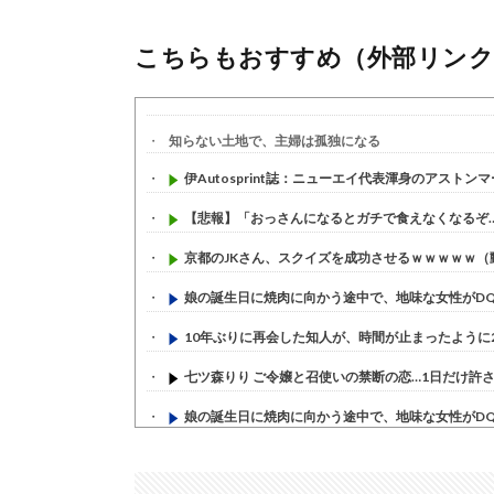
こちらもおすすめ（外部リンク
知らない土地で、主婦は孤独になる
伊Autosprint誌：ニューエイ代表渾身のアストンマー
【悲報】「おっさんになるとガチで食えなくなるぞ…」
京都のJKさん、スクイズを成功させるｗｗｗｗｗ（
娘の誕生日に焼肉に向かう途中で、地味な女性がDQN
10年ぶりに再会した知人が、時間が止まったように20
七ツ森りり ご令嬢と召使いの禁断の恋…1日だけ許され
娘の誕生日に焼肉に向かう途中で、地味な女性がDQN
すまん熊本やがコンビニに食品も水もない
(7/30)