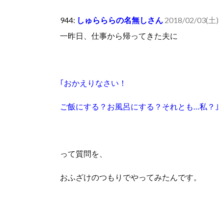
人体の中身が左右非対称なのは繊毛が回転運動をして左
944:
しゅらららの名無しさん
2018/02/03(土) 
可愛い彼女が部屋に入ってきた。もしかしてニンジャ？
一昨日、仕事から帰ってきた夫に
Powered by livedoor 相互RSS
｢おかえりなさい！
ご飯にする？お風呂にする？それとも…私？｣
って質問を、
おふざけのつもりでやってみたんです。