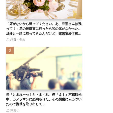
「席がないから帰ってください。あ、旦那さんは残
って！」弟の披露宴に行ったら私の席がなかった。
旦那と一緒に帰ってきたんだけど、披露宴終了後…
愚痴・悩み
男「とまれーっ！と・ま・れ」俺「え？」京都観光
中、カメラマンに怒鳴られた。その態度にムカつい
たので携帯を取り出して…
武勇伝