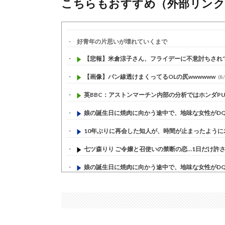
こちらもおすすめ（外部リンク
好青年の片思いが壊れていくまで
【悲報】米倉涼子さん、フライデーに不意討ちされてし
【画像】パン線透けまくってるOLの尻wwwwww
(8/
英BBC：アストンマーチン内部の分析ではホンダPUは
娘の誕生日に焼肉に向かう途中で、地味な女性がDQN
10年ぶりに再会した知人が、時間が止まったように20
七ツ森りり ご令嬢と召使いの禁断の恋…1日だけ許され
娘の誕生日に焼肉に向かう途中で、地味な女性がDQN
すまん熊本やがコンビニに食品も水もない
(7/30)
いきなり円高
(7/30)
【セール】Apple Apple Watch、iPhoneや...
(7/30)