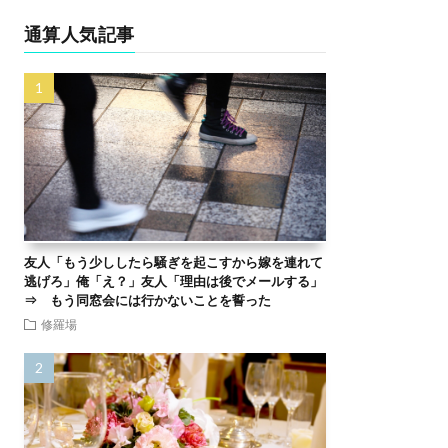
通算人気記事
友人「もう少ししたら騒ぎを起こすから嫁を連れて
逃げろ」俺「え？」友人「理由は後でメールする」
⇒ もう同窓会には行かないことを誓った
修羅場