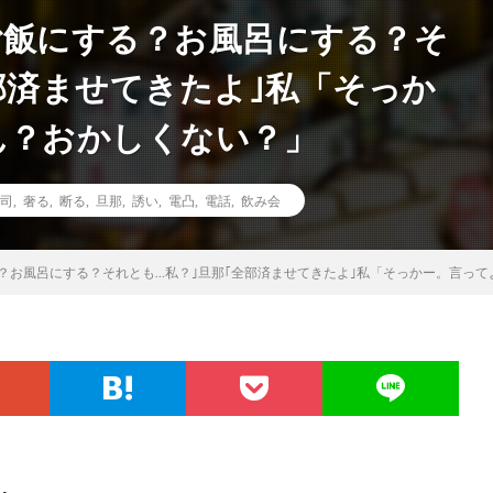
ご飯にする？お風呂にする？そ
部済ませてきたよ｣私「そっか
ん？おかしくない？」
司
,
奢る
,
断る
,
旦那
,
誘い
,
電凸
,
電話
,
飲み会
？お風呂にする？それとも…私？｣旦那｢全部済ませてきたよ｣私「そっかー。言って