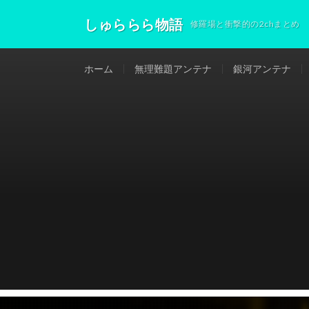
しゅららら物語
修羅場と衝撃的の2chまとめ
ホーム
無理難題アンテナ
銀河アンテナ