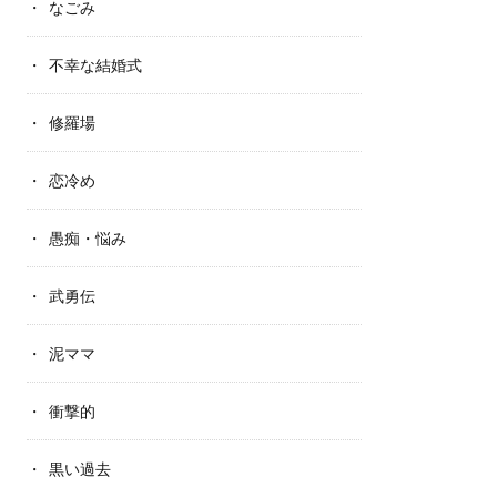
なごみ
不幸な結婚式
修羅場
恋冷め
愚痴・悩み
武勇伝
泥ママ
衝撃的
黒い過去