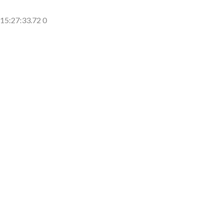
側に流れが...
(7/30)
15:27:33.72 0
→スタイリ...
(7/30)