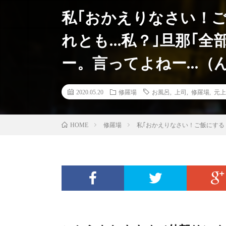
私｢おかえりなさい！
れとも…私？｣旦那｢全
ー。言ってよねー…（
2020.05.20
修羅場
お風呂
,
上司
,
修羅場
,
元上
修羅場
私｢おかえりなさい！ご飯にする
HOME