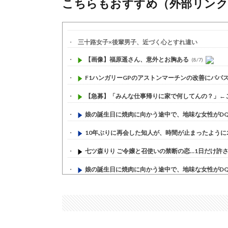
こちらもおすすめ（外部リンク
三十路女子×後輩男子、近づく心とすれ違い
【画像】福原遥さん、意外とお胸ある
(8/7)
F1ハンガリーGPのアストンマーチンの改善にパパスト
【急募】「みんな仕事帰りに家で何してんの？」←
娘の誕生日に焼肉に向かう途中で、地味な女性がDQN
10年ぶりに再会した知人が、時間が止まったように20
七ツ森りり ご令嬢と召使いの禁断の恋…1日だけ許され
娘の誕生日に焼肉に向かう途中で、地味な女性がDQN
すまん熊本やがコンビニに食品も水もない
(7/30)
いきなり円高
(7/30)
【セール】Apple Apple Watch、iPhoneや...
(7/30)