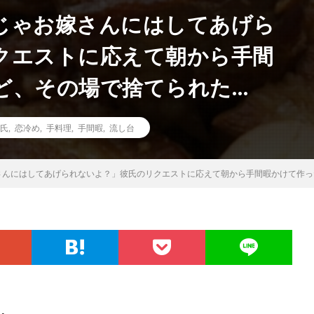
じゃお嫁さんにはしてあげら
クエストに応えて朝から手間
ど、その場で捨てられた…
氏
,
恋冷め
,
手料理
,
手間暇
,
流し台
さんにはしてあげられないよ？」彼氏のリクエストに応えて朝から手間暇かけて作っ