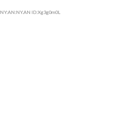
側に流れが...
(7/30)
 NY:AN:NY.AN ID:Xg3g0m0L
→スタイリ...
(7/30)