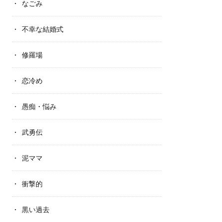
なごみ
不幸な結婚式
修羅場
恋冷め
愚痴・悩み
武勇伝
泥ママ
衝撃的
黒い過去