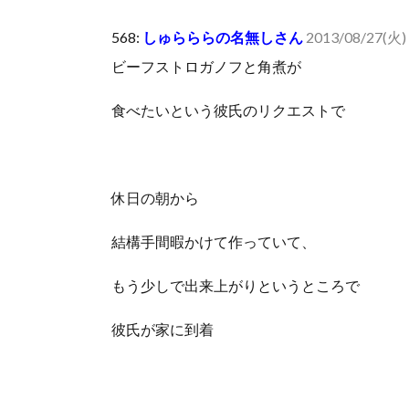
人体の中身が左右非対称なのは繊毛が回転運動をして左
568:
しゅらららの名無しさん
2013/08/27(火)
可愛い彼女が部屋に入ってきた。もしかしてニンジャ？
ビーフストロガノフと角煮が
Powered by livedoor 相互RSS
食べたいという彼氏のリクエストで
休日の朝から
結構手間暇かけて作っていて、
もう少しで出来上がりというところで
彼氏が家に到着