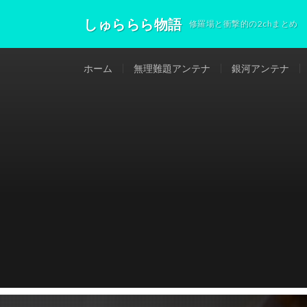
しゅららら物語
修羅場と衝撃的の2chまとめ
ホーム
無理難題アンテナ
銀河アンテナ