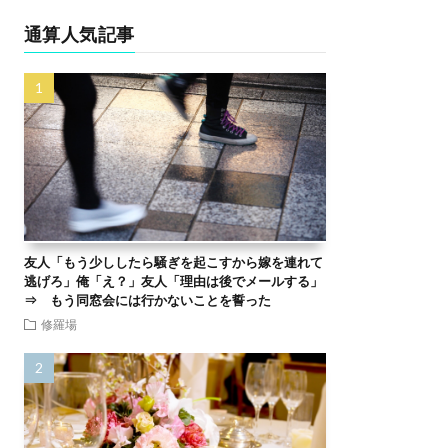
通算人気記事
友人「もう少ししたら騒ぎを起こすから嫁を連れて
逃げろ」俺「え？」友人「理由は後でメールする」
⇒ もう同窓会には行かないことを誓った
修羅場