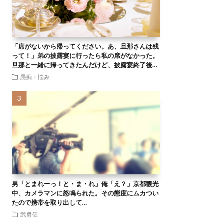
「席がないから帰ってください。あ、旦那さんは残
って！」弟の披露宴に行ったら私の席がなかった。
旦那と一緒に帰ってきたんだけど、披露宴終了後…
愚痴・悩み
男「とまれーっ！と・ま・れ」俺「え？」京都観光
中、カメラマンに怒鳴られた。その態度にムカつい
たので携帯を取り出して…
武勇伝