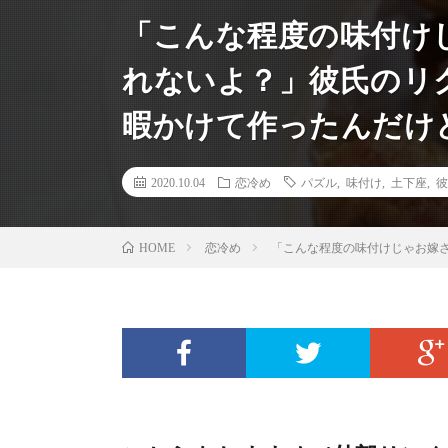
「こんな程度の味付け
れないよ？」彼氏のリ
暇かけて作ったんだけ
2020.10.04
恋冷め
パズル
,
味付け
,
土下座
,
彼
恋冷め
「こんな程度の味付けじゃお嫁
HOME