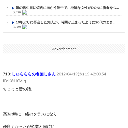
娘の誕生日に焼肉に向かう途中で、地味な女性がDQNに胸倉をつ...
(7/30)
10年ぶりに再会した知人が、時間が止まったように20代のまま...
(7/30)
七ツ森りり ご令嬢と召使いの禁断の恋…1日だけ許された夫婦と...
(7/30)
Advertisement
娘の誕生日に焼肉に向かう途中で、地味な女性がDQNに胸倉をつ...
(7/30)
すまん熊本やがコンビニに食品も水もない
(7/30)
710:
しゅらららの名無しさん
2012/04/19(木) 15:42:00.54
いきなり円高
(7/30)
ID:K8iH0VIq
【セール】Apple Apple Watch、iPhoneや...
(7/30)
ちょっと昔の話。
人体の中身が左右非対称なのは繊毛が回転運動をして左側に流れが...
(7/30)
可愛い彼女が部屋に入ってきた。もしかしてニンジャ？→スタイリ...
高3の時に一緒のクラスになり
(7/30)
Powered by livedoor 相互RSS
仲良くなったが卒業と同時に