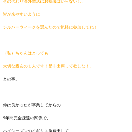
その代わり海外挙式はお祝儀はいらないし、
皆が来やすいように
シルバーウィークを選んだので気軽に参加してね！
（私）ちゃんはとっても
大切な親友の１人です！是非出席して欲しな！」
との事。
仲は良かったが卒業してからの
9年間完全疎遠の関係で、
ハイシーズンのイギリス旅費出して