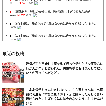
⇒！...
NEW!
(8/7)
【画像あり】弊社の女性社員、胸を強調しすぎで困るんだが
www
NEW!
(8/7)
【6/6】嫁は「離婚されても仕方ないのは分かってるけど、もう...
(8/7)
【1/6】嫁は「離婚されても仕方ないのは分かってるけど、もう...
(8/7)
【4/4】嫁が嫁の勤め先の社長と不倫している。証拠を掴む前に...
(8/7)
最近の投稿
【注目】熊本地震、28人死亡（30日午前6:30時点）
(7/30)
浮気相手と再婚して家を出て行った父から「今度飲みに
行かんか？」と誘われた。再婚相手とも仲良くして欲し
舌を絡ませて、唾液交換して── ちゅっちゅしながらの濃厚エッ...
(7/30)
いとか言ってんだけど…
【パリピ孔明】アニオリ場面も高評価「パリピ」続編への期待が高...
(6/22)
「ああ嫁子ちゃんお久しぶり。こちら孫ちゃんね」出産
【画像】テイルズで一番マ〇コ舐めまわしたい女の子ｗｗｗｗｗ
前に何度も「本当に息子の子？」と嫌みったらしく言い
(6/22)
続けられた。しばらく姑には会わないようにしてたんだ
Powered by livedoor 相互RSS
けど…