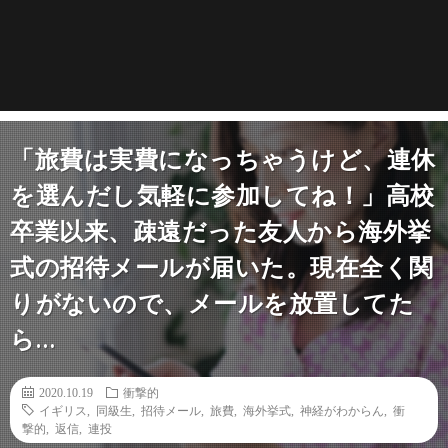
「旅費は実費になっちゃうけど、連休
を選んだし気軽に参加してね！」高校
卒業以来、疎遠だった友人から海外挙
式の招待メールが届いた。現在全く関
りがないので、メールを放置してた
ら…
2020.10.19
衝撃的
イギリス
,
同級生
,
招待メール
,
旅費
,
海外挙式
,
神経がわからん
,
衝
撃的
,
返信
,
連投