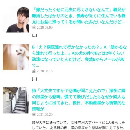
「嫁だったくせに元夫に尽くさないなんて」義兄が
離婚したばかりのとき、義母が近くに住んでいる義
兄にお盆に帰ってくるか聞いたみたいなんだけど…
2020.08.09
[…]
B「え？病院連れて行かなかったの？」A「助かるな
ら連れて行ったよ…」Aの犬の件でBとは2年くらい
疎遠になっていたんだけど、突然Bからメールが来
て…
2020.06.15
[…]
姉「大丈夫ですか？悲鳴が聞こえたので」深夜に隣
の部屋から悲鳴。慌てて飛びだしたらなぜか隣人も
同じように出てきた。後日、不動産屋から衝撃的な
情報が…
2021.09.20
姉が大学に通っていて、 女性専用のアパートに1人暮らしを
していた。 ある日の夜、隣の部屋から悲鳴が聞こえてきた。