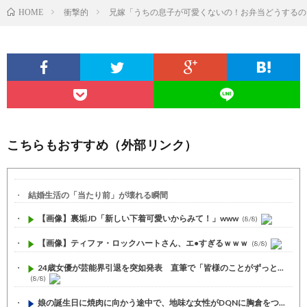
衝撃的
兄嫁「うちの息子が可愛くないの！お弁当どうするの
HOME
こちらもおすすめ（外部リンク）
結婚生活の「当たり前」が壊れる瞬間
【画像】裏垢JD「新しい下着可愛いからみて！」www
(8/8)
【画像】ティファ・ロックハートさん、エ●すぎるｗｗｗ
(8/8)
24歳女優が芸能界引退を突如発表 直筆で「皆様のことがずっと...
(8/8)
娘の誕生日に焼肉に向かう途中で、地味な女性がDQNに胸倉をつ...