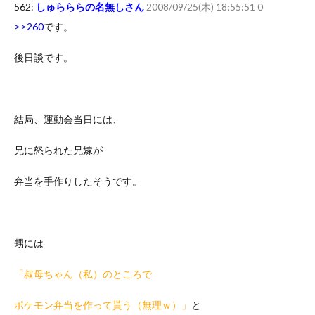
562:
しゅらららの名無しさん
2008/09/25(木) 18:55:51 0
>>260
です。
後日談です。
結局、運動会当日には、
兄に怒られた兄嫁が
弁当を手作りしたそうです。
甥には
「叔母ちゃん（私）のところで
ポケモン弁当を作って貰う（無理ｗ）」
と