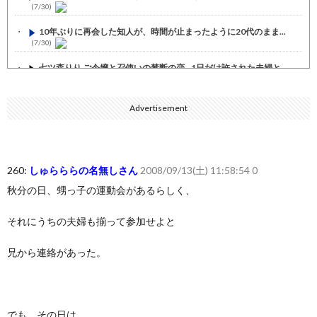
(7/30)
10年ぶりに再会した知人が、時間が止まったように20代のまま...
(7/30)
七ツ森りり ご令嬢と召使いの禁断の恋…1日だけ許された夫婦と...
(7/30)
娘の誕生日に焼肉に向かう途中で、地味な女性がDQNに胸倉をつ...
Advertisement
(7/30)
すまん熊本やがコンビニに食品も水もない
(7/30)
いきなり円高
(7/30)
260:
しゅらららの名無しさん
2008/09/13(土) 11:58:54 0
秋分の日、甥っ子の運動会があるらしく、
【セール】Apple Apple Watch、iPhoneや...
(7/30)
人体の中身が左右非対称なのは繊毛が回転運動をして左側に流れが...
それにうちの夫婦も揃って参加せよと
(7/30)
兄から連絡があった。
可愛い彼女が部屋に入ってきた。もしかしてニンジャ？→スタイリ...
(7/30)
Powered by livedoor 相互RSS
でも、その日は