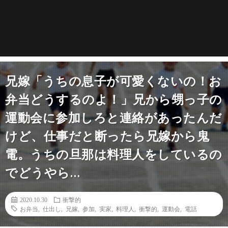
兄嫁「うちの息子が可愛くないの！お
弁当どうするのよ！」兄から甥っ子の
運動会に参加しろと連絡があったんだ
けど、仕事だと断ったら兄嫁から鬼
電。うちの旦那は料理人をしているの
でどうやら…
2020.10.30
衝撃的
お弁当
,
仕出し
,
兄嫁
,
参加
,
実家
,
料理人
,
衝撃的
,
運動会
,
電話