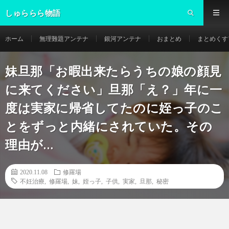
しゅららら物語
ホーム
無理難題アンテナ
銀河アンテナ
おまとめ
まとめくす
妹旦那「お暇出来たらうちの娘の顔見
に来てください」旦那「え？」年に一
度は実家に帰省してたのに姪っ子のこ
とをずっと内緒にされていた。その
理由が…
2020.11.08
修羅場
不妊治療
,
修羅場
,
妹
,
姪っ子
,
子供
,
実家
,
旦那
,
秘密