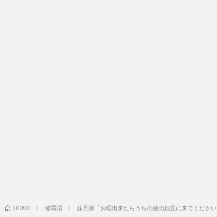
修羅場
妹旦那「お暇出来たらうちの娘の顔見に来てください
HOME