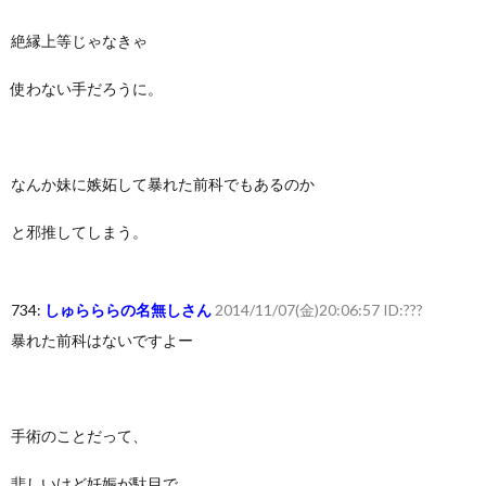
絶縁上等じゃなきゃ
使わない手だろうに。
なんか妹に嫉妬して暴れた前科でもあるのか
と邪推してしまう。
734:
しゅらららの名無しさん
2014/11/07(金)20:06:57 ID:???
暴れた前科はないですよー
手術のことだって、
悲しいけど妊娠が駄目で