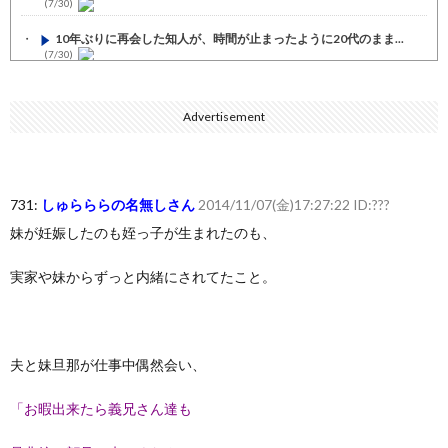
(7/30)
10年ぶりに再会した知人が、時間が止まったように20代のまま...
(7/30)
七ツ森りり ご令嬢と召使いの禁断の恋…1日だけ許された夫婦と...
(7/30)
Advertisement
娘の誕生日に焼肉に向かう途中で、地味な女性がDQNに胸倉をつ...
(7/30)
すまん熊本やがコンビニに食品も水もない
(7/30)
731:
しゅらららの名無しさん
2014/11/07(金)17:27:22 ID:???
いきなり円高
(7/30)
妹が妊娠したのも姪っ子が生まれたのも、
【セール】Apple Apple Watch、iPhoneや...
(7/30)
実家や妹からずっと内緒にされてたこと。
人体の中身が左右非対称なのは繊毛が回転運動をして左側に流れが...
(7/30)
可愛い彼女が部屋に入ってきた。もしかしてニンジャ？→スタイリ...
夫と妹旦那が仕事中偶然会い、
(7/30)
Powered by livedoor 相互RSS
「お暇出来たら義兄さん達も