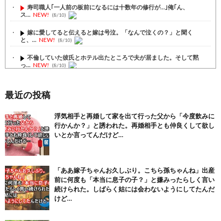
寿司職人｢一人前の板前になるには十数年の修行が…｣俺｢ん、
ス...
NEW!
(8/10)
嫁に愛してると伝えると嫁は号泣。「なんで泣くの？」と聞く
と、...
NEW!
(8/10)
不倫していた彼氏とホテル出たところで夫が居ました。そして黙
っ...
NEW!
(8/10)
【1/2】嫁が浮気してた。間男に婚酌者がいて遊びですって言
っ...
NEW!
(8/10)
最近の投稿
【注目】熊本地震、28人死亡（30日午前6:30時点）
(7/30)
浮気相手と再婚して家を出て行った父から「今度飲みに
行かんか？」と誘われた。再婚相手とも仲良くして欲し
舌を絡ませて、唾液交換して── ちゅっちゅしながらの濃厚エッ...
(7/30)
いとか言ってんだけど…
【パリピ孔明】アニオリ場面も高評価「パリピ」続編への期待が高...
(6/22)
「ああ嫁子ちゃんお久しぶり。こちら孫ちゃんね」出産
【画像】テイルズで一番マ〇コ舐めまわしたい女の子ｗｗｗｗｗ
前に何度も「本当に息子の子？」と嫌みったらしく言い
(6/22)
続けられた。しばらく姑には会わないようにしてたんだ
Powered by livedoor 相互RSS
けど…