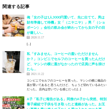
関連する記事
俺「女の子は1人3000円置いて、先に出てて。男は
財布準備して待機」女「（ニヤニヤ）」男「（ショ
ボーン）」会社の飲み会が終わってから女の子の目
が厳しい…
2020.11.17
[…]
私「すみません、コーヒーの蓋いただけません
か？」コンビニでセルフのコーヒーを買ったんだけ
ど、マシンの横に蓋がなかったので店員に声を掛け
たら…
2021.11.22
コンビニでセルフのコーヒーを買った。 マシンの横に備品の
蓋が置いてあると 思うんだけど、 ちょうど切れているみたい
だった。 店内は空いている感じだった[…]
A子「私子に報告がある」同僚のA子から突然、特別
養子縁組で子供を引き取ったと連絡があった。お互