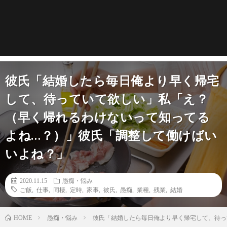
彼氏「結婚したら毎日俺より早く帰宅
して、待っていて欲しい」私「え？
（早く帰れるわけないって知ってる
よね…？）」彼氏「調整して働けばい
いよね？」
2020.11.15
愚痴・悩み
ご飯
,
仕事
,
同棲
,
定時
,
家事
,
彼氏
,
愚痴
,
業種
,
残業
,
結婚
愚痴・悩み
彼氏「結婚したら毎日俺より早く帰宅して、待っ
HOME