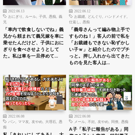
2022.06.13
2022.06.12
おにぎり
,
ルール
,
子供
,
愚痴
,
義
お裁縫
,
どんぐり
,
ハンドメイド
,
兄
仕返し
,
愚痴
「車内で飲食しないでね」義
「義母さんって編み物上手で
兄から頼まれて義兄嫁を車に
すものね！」客人の前で私を
乗せたんだけど、子供におに
「お裁縫もできない恥ずかし
ぎりを食べさせようとして
い子ｗ」と紹介したのでプチ
た。私は車を一旦停めて…
っと。押し入れから出てきた
ものを見た客人は…
2022.06.08
2022.06.08
パン
,
ママ友
,
友やめ
,
大理石
,
愚
メール
,
不妊
,
友やめ
,
同僚
,
愚痴
痴
A子「私子に報告がある」同
私「きれいにしてあるし、大