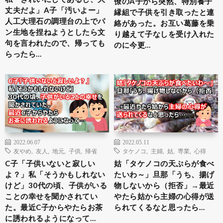
僚のA子から突然、特別養子
丈夫だよ」A子「汚いよー」
縁組で子供を引き取ったと連
人工大理石の調理台の上でパ
絡があった。お互い葛藤を乗
ン生地を捏ねようとしたら文
り越えて子なしを受け入れた
句を言われたので、帰っても
のに今更…
らったら…
2022.06.07
2022.05.11
友やめ
,
友人
,
地元
,
子供
,
帰省
タケノコ
,
主婦
,
姑
,
専業
,
心得
C子「子供いないと寂しい
姑「タケノコの天ぷらが食べ
よ？」私「そうかもしれない
たいわ～」旦那「うち、揚げ
けど」30代の頃、子供がいる
物しないから（拒否」→最近
ことの幸せを聞かされてい
やたら姑から主婦の心得が送
た。最近C子からやたらお茶
られてくるなと思ったら…
に誘われるようになって…