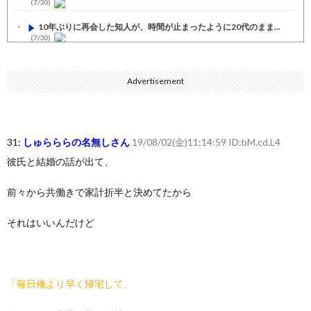
(7/30)
10年ぶりに再会した知人が、時間が止まったように20代のまま...
(7/30)
七ツ森りり ご令嬢と召使いの禁断の恋…1日だけ許された夫婦と...
(7/30)
Advertisement
娘の誕生日に焼肉に向かう途中で、地味な女性がDQNに胸倉をつ...
(7/30)
すまん熊本やがコンビニに食品も水もない
(7/30)
31:
しゅらららの名無しさん
19/08/02(金)11:14:59 ID:bM.cd.L4
いきなり円高
(7/30)
彼氏と結婚の話が出て、
【セール】Apple Apple Watch、iPhoneや...
(7/30)
前々から共働きで家計折半と決めてたから
人体の中身が左右非対称なのは繊毛が回転運動をして左側に流れが...
(7/30)
それはいいんだけど
可愛い彼女が部屋に入ってきた。もしかしてニンジャ？→スタイリ...
(7/30)
Powered by livedoor 相互RSS
「毎日俺より早く帰宅して、