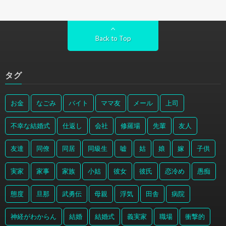
Back to Top
タグ
お金
なごみ
バイト
ママ友
メール
上司
不幸な結婚式
仕返し
会社
修羅場
先輩
友人
友達
同僚
同居
同級生
嘘
姑
娘
嫁
子供
実家
家事
家族
小姑
彼女
彼氏
恋冷め
愚痴
態度
旦那
武勇伝
母親
浮気
田舎
病院
神経がわからん
結婚
結婚式
義実家
職場
衝撃的