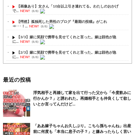
【画像あり】女さん「10台以上引き連れてる。わたしのおかげ
で...
NEW!
(8/8)
【愕然】孤独死した男性のブログ『最期の投稿』がこれ
⇒･･･！...
NEW!
(8/8)
【3/3】嫁に笑顔で携帯を見せてくれと言った。嫁は顔色が急
に...
NEW!
(8/8)
【2/3】嫁に笑顔で携帯を見せてくれと言った。嫁は顔色が急
に...
NEW!
(8/8)
【1/3】嫁に笑顔で携帯を見せてくれと言った。嫁は顔色が急
に...
NEW!
(8/8)
最近の投稿
【注目】熊本地震、28人死亡（30日午前6:30時点）
(7/30)
浮気相手と再婚して家を出て行った父から「今度飲みに
舌を絡ませて、唾液交換して── ちゅっちゅしながらの濃厚エッ...
行かんか？」と誘われた。再婚相手とも仲良くして欲し
(7/30)
いとか言ってんだけど…
【パリピ孔明】アニオリ場面も高評価「パリピ」続編への期待が高...
(6/22)
【画像】テイルズで一番マ〇コ舐めまわしたい女の子ｗｗｗｗｗ
「ああ嫁子ちゃんお久しぶり。こちら孫ちゃんね」出産
(6/22)
前に何度も「本当に息子の子？」と嫌みったらしく言い