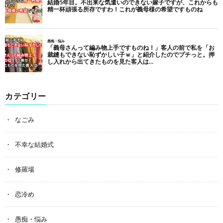
カテゴリー
なごみ
不幸な結婚式
修羅場
恋冷め
愚痴・悩み