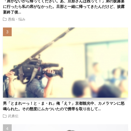
「席がないから帰ってください。あ、旦那さんは残って！」弟の披露宴
に行ったら私の席がなかった。旦那と一緒に帰ってきたんだけど、披露
宴終了後…
愚痴・悩み
男「とまれーっ！と・ま・れ」俺「え？」京都観光中、カメラマンに怒
鳴られた。その態度にムカついたので携帯を取り出して…
武勇伝