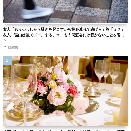
友人「もう少ししたら騒ぎを起こすから嫁を連れて逃げろ」俺「え？」
友人「理由は後でメールする」⇒ もう同窓会には行かないことを誓っ
た
修羅場