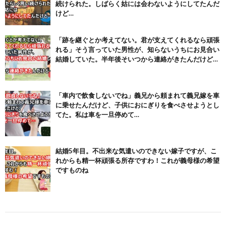
続けられた。しばらく姑には会わないようにしてたんだ
Powered by livedoor 相互RSS
けど…
「跡を継ぐとか考えてない。君が支えてくれるなら頑張
れる」そう言っていた男性が、知らないうちにお見合い
結婚していた。半年後そいつから連絡がきたんだけど…
「車内で飲食しないでね」義兄から頼まれて義兄嫁を車
に乗せたんだけど、子供におにぎりを食べさせようとし
てた。私は車を一旦停めて…
結婚5年目。不出来な気遣いのできない嫁子ですが、こ
れからも精一杯頑張る所存ですわ！これが義母様の希望
ですものね