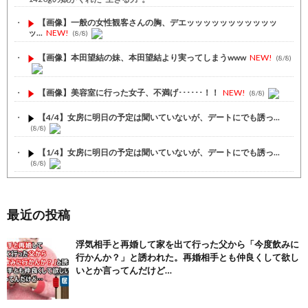
【画像】一般の女性観客さんの胸、デエッッッッッッッッッッッ
ッ...
NEW!
(8/8)
【画像】本田望結の妹、本田望結より実ってしまうwww
NEW!
(8/8)
【画像】美容室に行った女子、不満げ･･････！！
NEW!
(8/8)
【4/4】女房に明日の予定は聞いていないが、デートにでも誘っ...
(8/8)
【1/4】女房に明日の予定は聞いていないが、デートにでも誘っ...
(8/8)
【2/2】彼女の誕生日を祝うために東京から地元帰ってきた。玄...
(8/8)
最近の投稿
【注目】熊本地震、28人死亡（30日午前6:30時点）
(7/30)
浮気相手と再婚して家を出て行った父から「今度飲みに
舌を絡ませて、唾液交換して── ちゅっちゅしながらの濃厚エッ...
行かんか？」と誘われた。再婚相手とも仲良くして欲し
(7/30)
いとか言ってんだけど…
【パリピ孔明】アニオリ場面も高評価「パリピ」続編への期待が高...
(6/22)