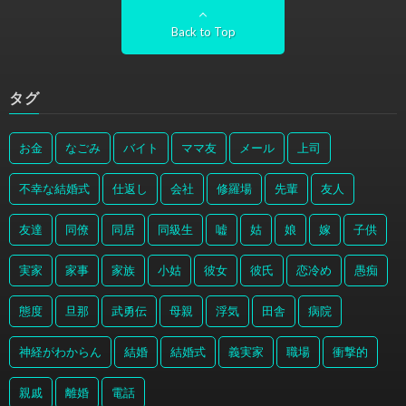
Back to Top
タグ
お金
なごみ
バイト
ママ友
メール
上司
不幸な結婚式
仕返し
会社
修羅場
先輩
友人
友達
同僚
同居
同級生
嘘
姑
娘
嫁
子供
実家
家事
家族
小姑
彼女
彼氏
恋冷め
愚痴
態度
旦那
武勇伝
母親
浮気
田舎
病院
神経がわからん
結婚
結婚式
義実家
職場
衝撃的
親戚
離婚
電話