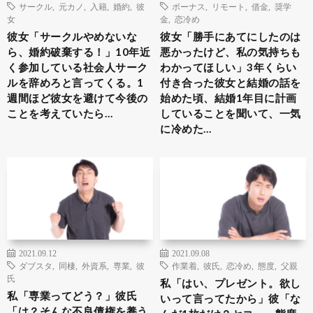
サークル
,
元カノ
,
入籍
,
婚約
,
彼
ボーナス
,
リモート
,
借金
,
奨学
女
金
,
恋冷め
彼女「サークルやめないな
彼女「勝手にあてにしたのは
ら、婚約破棄する！」10年近
悪かったけど、私の気持ちも
く参加している社会人サーク
わかってほしい」3年くらい
ルを辞めろと言ってくる。1
付き合った彼女と結婚の話を
週間ほど彼女を避けて今後の
始めた頃、結婚1年目に計画
ことを考えていたら…
していることを聞いて、一気
に冷めた…
2021.09.12
2021.09.08
ダブスタ
,
同棲
,
外資系
,
専業
,
彼
作業着
,
彼氏
,
恋冷め
,
態度
,
父親
氏
私「はい、プレゼント。欲し
私「専業ってどう？」彼氏
いって言ってたから」彼「な
「は？そんな不良債権を養う