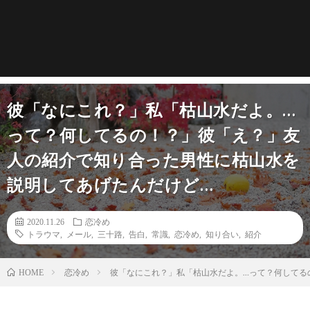
彼「なにこれ？」私「枯山水だよ。…
って？何してるの！？」彼「え？」友
人の紹介で知り合った男性に枯山水を
説明してあげたんだけど…
2020.11.26
恋冷め
トラウマ
,
メール
,
三十路
,
告白
,
常識
,
恋冷め
,
知り合い
,
紹介
恋冷め
彼「なにこれ？」私「枯山水だよ。…って？何してる
HOME