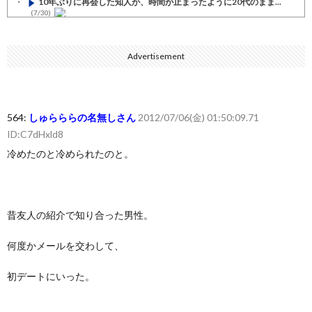
10年ぶりに再会した知人が、時間が止まったように20代のまま...
(7/30)
七ツ森りり ご令嬢と召使いの禁断の恋…1日だけ許された夫婦と...
(7/30)
Advertisement
娘の誕生日に焼肉に向かう途中で、地味な女性がDQNに胸倉をつ...
(7/30)
すまん熊本やがコンビニに食品も水もない
(7/30)
564:
しゅらららの名無しさん
2012/07/06(金) 01:50:09.71
いきなり円高
ID:C7dHxld8
(7/30)
冷めたのと冷められたのと。
【セール】Apple Apple Watch、iPhoneや...
(7/30)
人体の中身が左右非対称なのは繊毛が回転運動をして左側に流れが...
(7/30)
昔友人の紹介で知り合った男性。
可愛い彼女が部屋に入ってきた。もしかしてニンジャ？→スタイリ...
(7/30)
何度かメールを交わして、
Powered by livedoor 相互RSS
初デートにいった。