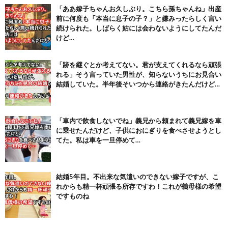
【画像】テイルズで一番マ〇コ舐めまわしたい女の子ｗｗｗｗｗ
「ああ嫁子ちゃんお久しぶり。こちら孫ちゃんね」出産
(6/22)
前に何度も「本当に息子の子？」と嫌みったらしく言い
続けられた。しばらく姑には会わないようにしてたんだ
Powered by livedoor 相互RSS
けど…
「跡を継ぐとか考えてない。君が支えてくれるなら頑張
れる」そう言っていた男性が、知らないうちにお見合い
結婚していた。半年後そいつから連絡がきたんだけど…
「車内で飲食しないでね」義兄から頼まれて義兄嫁を車
に乗せたんだけど、子供におにぎりを食べさせようとし
てた。私は車を一旦停めて…
結婚5年目。不出来な気遣いのできない嫁子ですが、こ
れからも精一杯頑張る所存ですわ！これが義母様の希望
ですものね