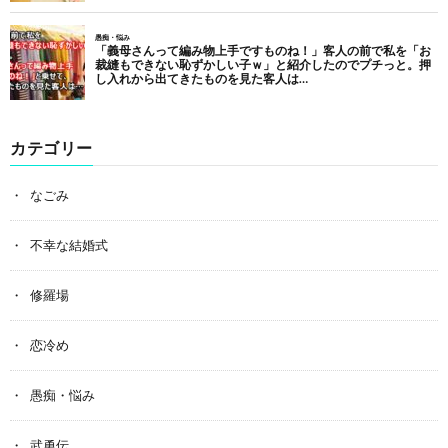
カテゴリー
なごみ
不幸な結婚式
修羅場
恋冷め
愚痴・悩み
武勇伝