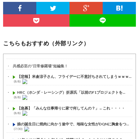
こちらもおすすめ（外部リンク）
共感必至の“日常修羅場”短編集！
【悲報】米倉涼子さん、フライデーに不意討ちされてしまうｗｗｗ...
(8/8)
HRC（ホンダ・レーシング）折原氏「以前のF1プロジェクトを...
(8/8)
【急募】「みんな仕事帰りに家で何してんの？」←これ・・・・
(8/8)
娘の誕生日に焼肉に向かう途中で、地味な女性がDQNに胸倉をつ...
(7/30)