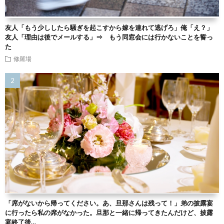
友人「もう少ししたら騒ぎを起こすから嫁を連れて逃げろ」俺「え？」
友人「理由は後でメールする」⇒ もう同窓会には行かないことを誓っ
た
修羅場
「席がないから帰ってください。あ、旦那さんは残って！」弟の披露宴
に行ったら私の席がなかった。旦那と一緒に帰ってきたんだけど、披露
宴終了後…