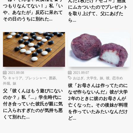
んだ1枚だけ？セコ～」態度
つもりなんてない！」私「い
にムカついたのでプレゼント
や、あなたが」反応に呆れて
を取り上げて、父にあげた
その日のうちに別れた…
ら…
2021.09.08
2021.09.07
キャリア
,
プレッシャー
,
囲碁
,
おはぎ
,
大学生
,
妹
,
彼
,
恋冷め
外堀
,
妹
彼「お母さんは作ってたのに
父「彼くんはもう遊びにない
なぜ作らないんだ」彼が大学
のか？」私「…」学生時代に
2年のときに彼のお母さんが
付き合っていた彼氏が親に気
亡くなった。その後妹が料理
に入られすぎたのが気持ち悪
を作っていたみたいなんだけ
くて別れた…
ど…