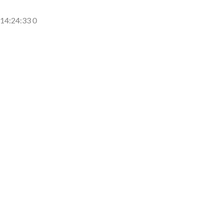
側に流れが...
(7/30)
14:24:33 0
→スタイリ...
(7/30)