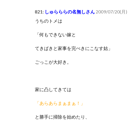
人体の中身が左右非対称なのは繊毛が回転運動をして左
821:
しゅらららの名無しさん
2009/07/20(月) 
可愛い彼女が部屋に入ってきた。もしかしてニンジャ？
うちのトメは
Powered by livedoor 相互RSS
「何もできない嫁と
てきぱきと家事を完ぺきにこなす姑」
ごっこが大好き。
家に凸してきては
「あらあらまぁまぁ！」
と勝手に掃除を始めたり、