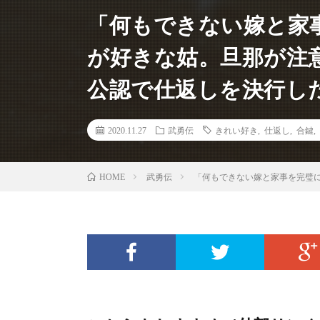
「何もできない嫁と家
が好きな姑。旦那が注
公認で仕返しを決行し
2020.11.27
武勇伝
きれい好き
,
仕返し
,
合鍵
,
武勇伝
「何もできない嫁と家事を完璧
HOME