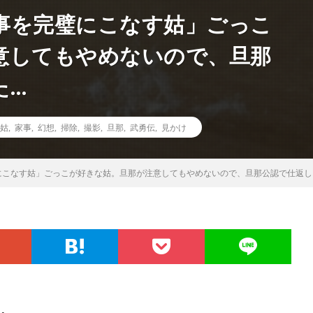
事を完璧にこなす姑」ごっこ
意してもやめないので、旦那
た…
姑
,
家事
,
幻想
,
掃除
,
撮影
,
旦那
,
武勇伝
,
見かけ
にこなす姑」ごっこが好きな姑。旦那が注意してもやめないので、旦那公認で仕返し