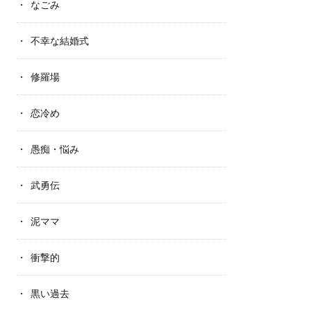
なごみ
不幸な結婚式
修羅場
恋冷め
愚痴・悩み
武勇伝
泥ママ
衝撃的
黒い過去