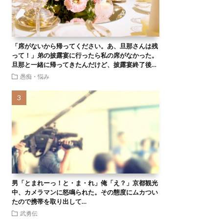
「席がないから帰ってください。あ、旦那さんは残
って！」弟の披露宴に行ったら私の席がなかった。
旦那と一緒に帰ってきたんだけど、披露宴終了後…
愚痴・悩み
男「とまれーっ！と・ま・れ」俺「え？」京都観光
中、カメラマンに怒鳴られた。その態度にムカつい
たので携帯を取り出して…
武勇伝