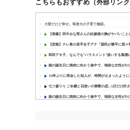
こちらもおすすめ（外部リンク
大変だけど幸せ。等身大の子育て物語。
【画像】田中みな実さんの妊娠後の胸がヤバいこと
【悲報】テレ東の若手女子アナ「国民が勝手に我々取材
和田アキ子、なんでも“ハラスメント”扱いする風潮に疑
娘の誕生日に焼肉に向かう途中で、地味な女性がDQN
10年ぶりに再会した知人が、時間が止まったように20
七ツ森りり ご令嬢と召使いの禁断の恋…1日だけ許され
娘の誕生日に焼肉に向かう途中で、地味な女性がDQN
すまん熊本やがコンビニに食品も水もない
(7/30)
いきなり円高
(7/30)
【セール】Apple Apple Watch、iPhoneや...
(7/30)