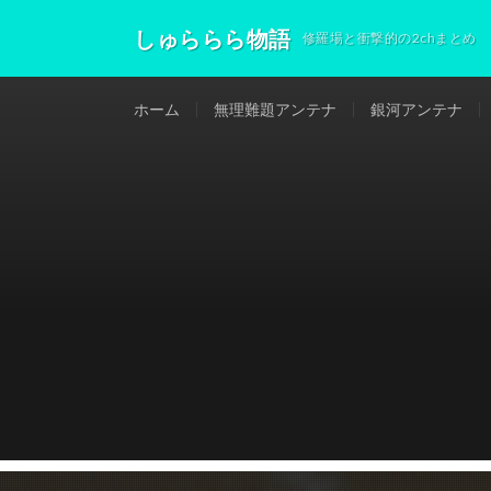
しゅららら物語
修羅場と衝撃的の2chまとめ
ホーム
無理難題アンテナ
銀河アンテナ