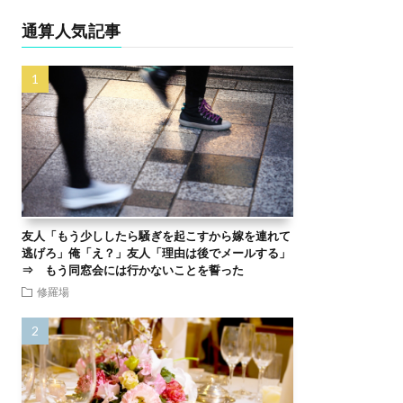
通算人気記事
友人「もう少ししたら騒ぎを起こすから嫁を連れて
逃げろ」俺「え？」友人「理由は後でメールする」
⇒ もう同窓会には行かないことを誓った
修羅場