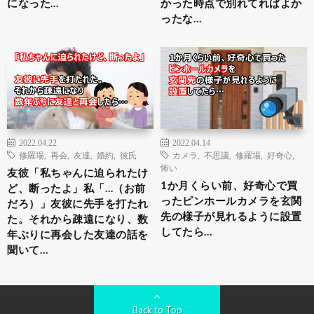
になった…
かった時点で別れてればよか
ったな…
2022.04.22
2022.04.14
修羅場
,
再会
,
友達
,
婚約
,
彼氏
カメラ
,
不思議
,
修羅場
,
好奇心
,
怖い
友彼「私ちゃんに迫られたけ
1か月くらい前、好奇心で買
ど、断ったよ」私「…（お前
ったピンホールカメラを玄関
だろ）」友彼に先手を打たれ
先の様子が見れるように設置
た。それから疎遠になり、数
してたら…
年ぶりに再会した友達の話を
聞いて…
Back to Top