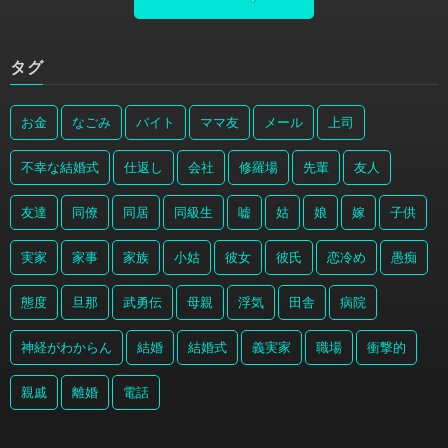
タグ
お金
なごみ
バイト
ママ友
メール
上司
不幸な結婚式
仕返し
会社
修羅場
先輩
友人
友達
同僚
同居
同級生
嘘
姑
娘
嫁
子供
実家
家事
家族
小姑
彼女
彼氏
恋冷め
愚痴
態度
旦那
武勇伝
母親
浮気
田舎
病院
神経がわからん
結婚
結婚式
義実家
職場
衝撃的
親戚
離婚
電話