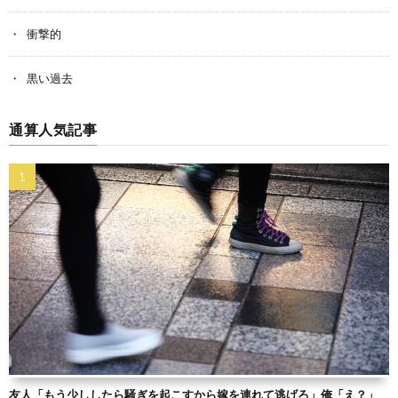
衝撃的
黒い過去
通算人気記事
友人「もう少ししたら騒ぎを起こすから嫁を連れて逃げろ」俺「え？」