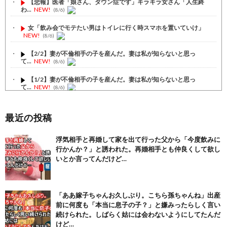
【悲報】医者「娘さん、ダウン症です」キラキラ女さん「人生終
わ...
NEW!
(8/6)
女「飲み会でモテたい男はトイレに行く時スマホを置いていけ」
NEW!
(8/6)
【2/2】妻が不倫相手の子を産んだ。妻は私が知らないと思っ
て...
NEW!
(8/6)
【1/2】妻が不倫相手の子を産んだ。妻は私が知らないと思っ
て...
NEW!
(8/6)
【1/2】赴任先から家に帰るとすぐ何か違和感。上手く言えな
い...
NEW!
(8/6)
最近の投稿
【注目】熊本地震、28人死亡（30日午前6:30時点）
(7/30)
浮気相手と再婚して家を出て行った父から「今度飲みに
行かんか？」と誘われた。再婚相手とも仲良くして欲し
舌を絡ませて、唾液交換して── ちゅっちゅしながらの濃厚エッ...
(7/30)
いとか言ってんだけど…
【パリピ孔明】アニオリ場面も高評価「パリピ」続編への期待が高...
(6/22)
「ああ嫁子ちゃんお久しぶり。こちら孫ちゃんね」出産
【画像】テイルズで一番マ〇コ舐めまわしたい女の子ｗｗｗｗｗ
前に何度も「本当に息子の子？」と嫌みったらしく言い
(6/22)
続けられた。しばらく姑には会わないようにしてたんだ
Powered by livedoor 相互RSS
けど…