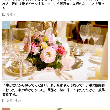
友人「理由は後でメールする」⇒ もう同窓会には行かないことを誓っ
た
修羅場
「席がないから帰ってください。あ、旦那さんは残って！」弟の披露宴
に行ったら私の席がなかった。旦那と一緒に帰ってきたんだけど、披露
宴終了後…
愚痴・悩み