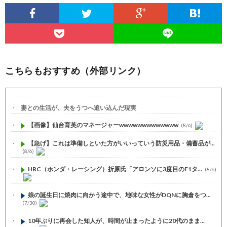
こちらもおすすめ（外部リンク）
妻との生活が、夫をうつへ追い込んだ現実
【画像】仙台育英のマネージャーwwwwwwwwwwwww
(8/6)
【急げ】これは準備しといた方がいいっていう防災用品・備蓄品が...
(8/6)
HRC（ホンダ・レーシング）折原氏「アロンソに3度目のF1タ...
(8/6)
娘の誕生日に焼肉に向かう途中で、地味な女性がDQNに胸倉をつ...
(7/30)
10年ぶりに再会した知人が、時間が止まったように20代のまま...