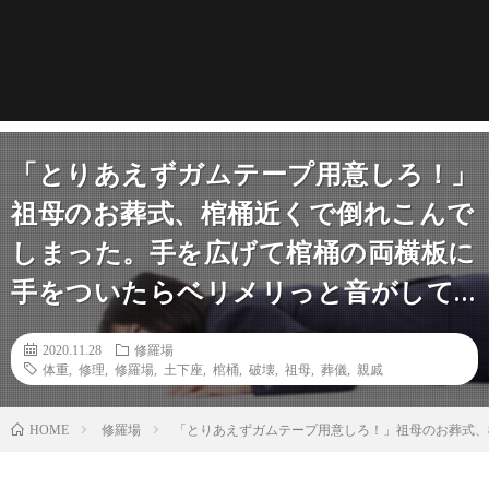
「とりあえずガムテープ用意しろ！」
祖母のお葬式、棺桶近くで倒れこんで
しまった。手を広げて棺桶の両横板に
手をついたらベリメリっと音がして…
2020.11.28
修羅場
体重
,
修理
,
修羅場
,
土下座
,
棺桶
,
破壊
,
祖母
,
葬儀
,
親戚
修羅場
「とりあえずガムテープ用意しろ！」祖母のお葬式、
HOME