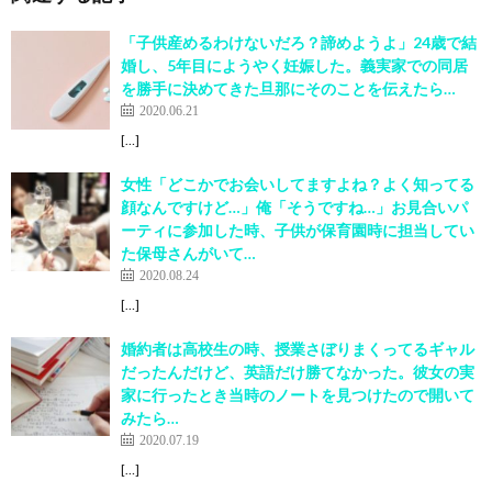
「子供産めるわけないだろ？諦めようよ」24歳で結
婚し、5年目にようやく妊娠した。義実家での同居
を勝手に決めてきた旦那にそのことを伝えたら…
2020.06.21
[…]
女性「どこかでお会いしてますよね？よく知ってる
顔なんですけど…」俺「そうですね…」お見合いパ
ーティに参加した時、子供が保育園時に担当してい
た保母さんがいて…
2020.08.24
[…]
婚約者は高校生の時、授業さぼりまくってるギャル
だったんだけど、英語だけ勝てなかった。彼女の実
家に行ったとき当時のノートを見つけたので開いて
みたら…
2020.07.19
[…]