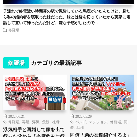
子連れで終電近い時間帯の駅で泥酔している馬鹿がいたんだけど、見た
ら私の婚約者を寝取った妹だった。妹とは縁を切っていたから実家に電
話して置いて帰ったんだけど、嫌な予感がしたので…
修羅場
修羅場
カテゴリの最新記事
2022.06.21
2022.05.29
修羅場
,
再婚
,
浮気
,
父親
,
祖母
バンド
,
マンション
,
修羅場
,
同
僚
,
旦那
浮気相手と再婚して家を出て
同僚「弟の友達紹介するよ」
行った父から「今度飲みに行