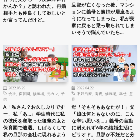
旦那が亡くなった後、マンシ
かんか？」と誘われた。再婚
ョンに義母と義姉が居座るよ
相手とも仲良くして欲しいと
うになってしまった。私が実
か言ってんだけど…
家に戻ると乗っ取られてしま
いそうで悩んでいたら…
2022.05.29
2022.04.22
会社
,
保育園
,
修羅場
,
元カレ
,
子
不妊治療
,
両親
,
修羅場
,
幸せ
,
意
供
見
A「私さん？お久しぶりです
母「そもそもあなたが！」父
ー」私「あ…」学生時代に私
「娘は何ともないのに、こん
の彼氏を寝取った後輩の女と
な辛い思いを…」義母の言動
保育園で遭遇。しばらくして
に耐えれず6年の結婚生活に
私の旦那の会社に現れるよう
ピリオド。旦那が不妊だと分