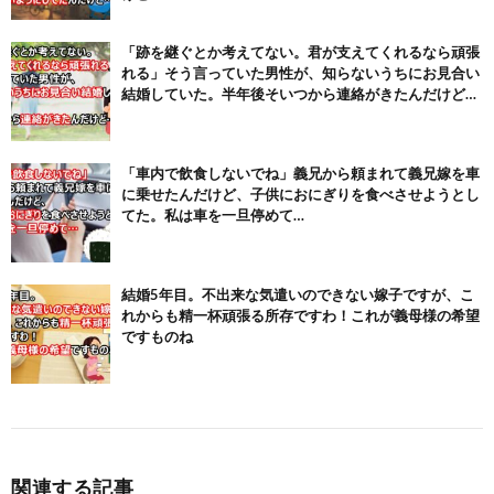
「跡を継ぐとか考えてない。君が支えてくれるなら頑張
れる」そう言っていた男性が、知らないうちにお見合い
結婚していた。半年後そいつから連絡がきたんだけど…
「車内で飲食しないでね」義兄から頼まれて義兄嫁を車
に乗せたんだけど、子供におにぎりを食べさせようとし
てた。私は車を一旦停めて…
結婚5年目。不出来な気遣いのできない嫁子ですが、こ
れからも精一杯頑張る所存ですわ！これが義母様の希望
ですものね
関連する記事