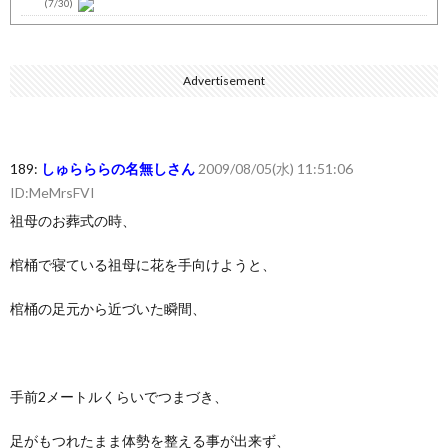
(7/30)
七ツ森りり ご令嬢と召使いの禁断の恋…1日だけ許された夫婦と...
(7/30)
Advertisement
娘の誕生日に焼肉に向かう途中で、地味な女性がDQNに胸倉をつ...
(7/30)
すまん熊本やがコンビニに食品も水もない
(7/30)
189:
しゅらららの名無しさん
2009/08/05(水) 11:51:06
いきなり円高
(7/30)
ID:MeMrsFVI
【セール】Apple Apple Watch、iPhoneや...
(7/30)
祖母のお葬式の時、
人体の中身が左右非対称なのは繊毛が回転運動をして左側に流れが...
棺桶で寝ている祖母に花を手向けようと、
(7/30)
可愛い彼女が部屋に入ってきた。もしかしてニンジャ？→スタイリ...
棺桶の足元から近づいた瞬間、
(7/30)
Powered by livedoor 相互RSS
手前2メートルくらいでつまづき、
足がもつれたまま体勢を整える事が出来ず、