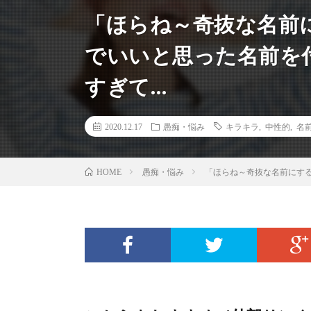
「ほらね～奇抜な名前
でいいと思った名前を
すぎて…
2020.12.17
愚痴・悩み
キラキラ
,
中性的
,
名
愚痴・悩み
「ほらね～奇抜な名前にす
HOME