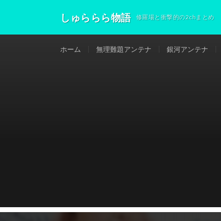
しゅららら物語
修羅場と衝撃的の2chまとめ
ホーム
無理難題アンテナ
銀河アンテナ