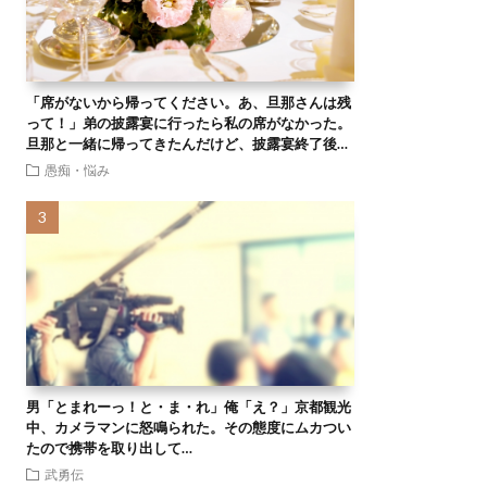
「席がないから帰ってください。あ、旦那さんは残
って！」弟の披露宴に行ったら私の席がなかった。
旦那と一緒に帰ってきたんだけど、披露宴終了後…
愚痴・悩み
男「とまれーっ！と・ま・れ」俺「え？」京都観光
中、カメラマンに怒鳴られた。その態度にムカつい
たので携帯を取り出して…
武勇伝