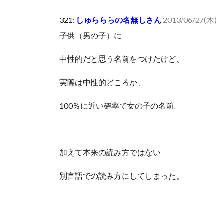
人体の中身が左右非対称なのは繊毛が回転運動をして左
321:
しゅらららの名無しさん
2013/06/27(木) 
可愛い彼女が部屋に入ってきた。もしかしてニンジャ？
子供（男の子）に
Powered by livedoor 相互RSS
中性的だと思う名前をつけたけど、
実際は中性的どころか、
100％に近い確率で女の子の名前。
加えて本来の読み方ではない
別言語での読み方にしてしまった。