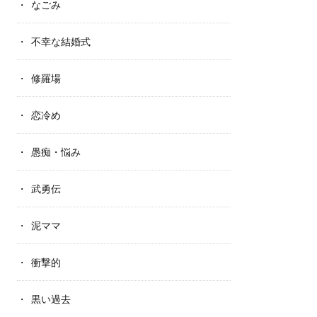
なごみ
不幸な結婚式
修羅場
恋冷め
愚痴・悩み
武勇伝
泥ママ
衝撃的
黒い過去