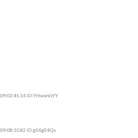
 09:02:45.14 ID:YHwwVzfY
09:08:10.82 ID:gSXgE4Qv