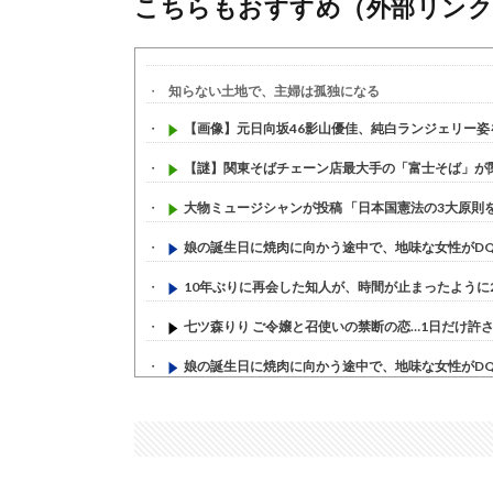
こちらもおすすめ（外部リンク
知らない土地で、主婦は孤独になる
【画像】元日向坂46影山優佳、純白ランジェリー姿を大
【謎】関東そばチェーン店最大手の「富士そば」が関西
大物ミュージシャンが投稿 「日本国憲法の3大原則を絶
娘の誕生日に焼肉に向かう途中で、地味な女性がDQN
10年ぶりに再会した知人が、時間が止まったように20
七ツ森りり ご令嬢と召使いの禁断の恋…1日だけ許され
娘の誕生日に焼肉に向かう途中で、地味な女性がDQN
すまん熊本やがコンビニに食品も水もない
(7/30)
いきなり円高
(7/30)
【セール】Apple Apple Watch、iPhoneや...
(7/30)