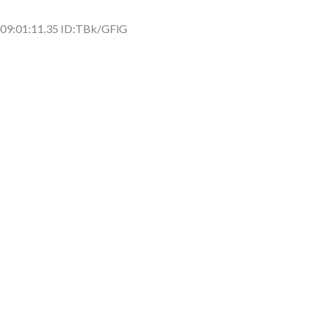
側に流れが...
(7/30)
09:01:11.35 ID:TBk/GFlG
→スタイリ...
(7/30)