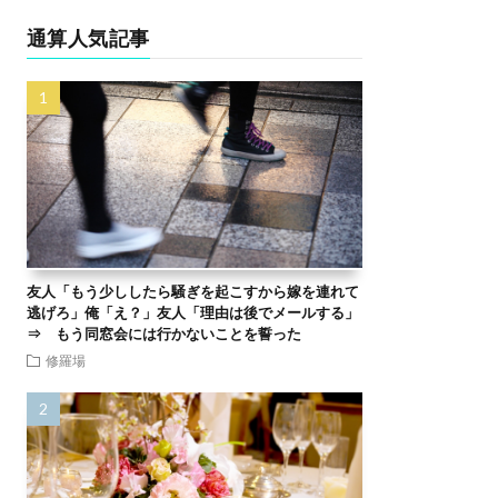
通算人気記事
友人「もう少ししたら騒ぎを起こすから嫁を連れて
逃げろ」俺「え？」友人「理由は後でメールする」
⇒ もう同窓会には行かないことを誓った
修羅場