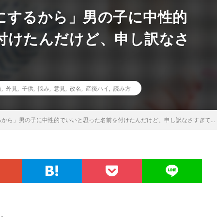
にするから」男の子に中性的
付けたんだけど、申し訳なさ
前
,
外見
,
子供
,
悩み
,
意見
,
改名
,
産後ハイ
,
読み方
るから」男の子に中性的でいいと思った名前を付けたんだけど、申し訳なさすぎて…