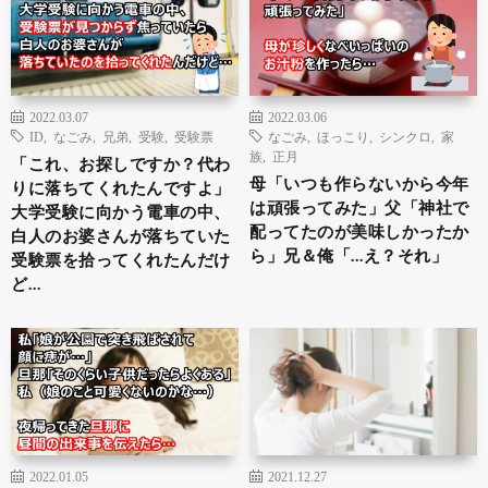
2022.03.07
2022.03.06
ID
,
なごみ
,
兄弟
,
受験
,
受験票
なごみ
,
ほっこり
,
シンクロ
,
家
族
,
正月
「これ、お探しですか？代わ
母「いつも作らないから今年
りに落ちてくれたんですよ」
は頑張ってみた」父「神社で
大学受験に向かう電車の中、
配ってたのが美味しかったか
白人のお婆さんが落ちていた
ら」兄＆俺「…え？それ」
受験票を拾ってくれたんだけ
ど…
2022.01.05
2021.12.27