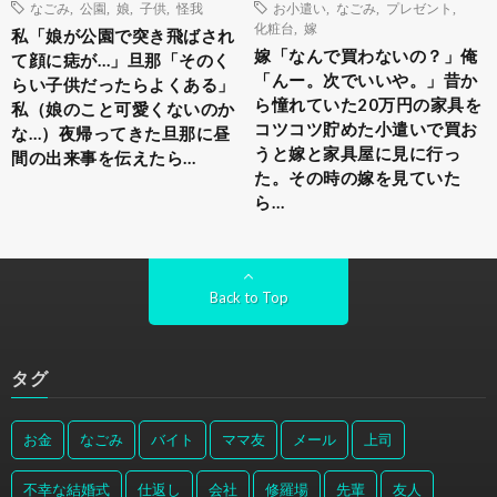
なごみ
,
公園
,
娘
,
子供
,
怪我
お小遣い
,
なごみ
,
プレゼント
,
化粧台
,
嫁
私「娘が公園で突き飛ばされ
嫁「なんで買わないの？」俺
て顔に痣が…」旦那「そのく
「んー。次でいいや。」昔か
らい子供だったらよくある」
ら憧れていた20万円の家具を
私（娘のこと可愛くないのか
コツコツ貯めた小遣いで買お
な…）夜帰ってきた旦那に昼
うと嫁と家具屋に見に行っ
間の出来事を伝えたら…
た。その時の嫁を見ていた
ら…
Back to Top
タグ
お金
なごみ
バイト
ママ友
メール
上司
不幸な結婚式
仕返し
会社
修羅場
先輩
友人