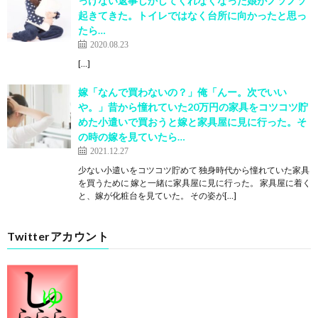
っけない返事しかしてくれなくなった娘がノソノソ
起きてきた。トイレではなく台所に向かったと思っ
たら…
2020.08.23
[…]
嫁「なんで買わないの？」俺「んー。次でいい
や。」昔から憧れていた20万円の家具をコツコツ貯
めた小遣いで買おうと嫁と家具屋に見に行った。そ
の時の嫁を見ていたら…
2021.12.27
少ない小遣いをコツコツ貯めて 独身時代から憧れていた家具
を買うために 嫁と一緒に家具屋に見に行った。 家具屋に着く
と、嫁が化粧台を見ていた。 その姿が[…]
Twitterアカウント