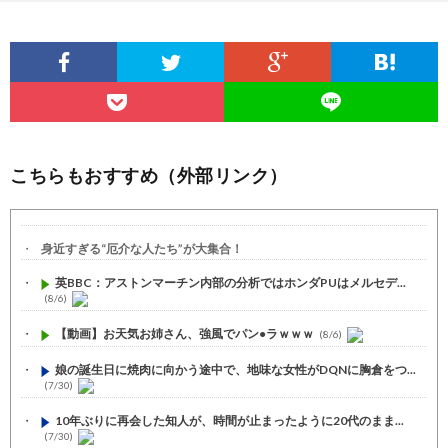
こちらもおすすめ（外部リンク）
身近すぎる“厄介な人たち”が大集合！
英BBC：アストンマーチン内部の分析ではホンダPUはメルセデ...
(8/6)
【動画】お天気お姉さん、強風でパン●ラｗｗｗ
(8/6)
娘の誕生日に焼肉に向かう途中で、地味な女性がDQNに胸倉をつ...
(7/30)
10年ぶりに再会した知人が、時間が止まったように20代のまま...
(7/30)