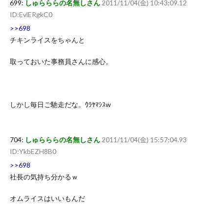
699:
しゅらららの名無しさん
2011/11/04(金) 10:43:09.12
ID:EvlERgkC0
>>698
チキンライスをちゃんと
取っておいた事務員さんに感心。
しかし毎日ご馳走だな。ｳﾗﾔﾏｼｽw
704:
しゅらららの名無しさん
2011/11/04(金) 15:57:04.93
ID:YkbEZH8B0
>>698
社長の気持ち分かるｗ
オムライスはいいもんだ