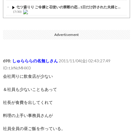
七ツ森りり ご令嬢と召使いの禁断の恋…1日だけ許された夫婦と...
(7/30)
娘の誕生日に焼肉に向かう途中で、地味な女性がDQNに胸倉をつ...
(7/30)
Advertisement
すまん熊本やがコンビニに食品も水もない
(7/30)
いきなり円高
(7/30)
【セール】Apple Apple Watch、iPhoneや...
(7/30)
698:
しゅらららの名無しさん
2011/11/04(金) 02:43:27.49
ID:tJrNcMHK0
人体の中身が左右非対称なのは繊毛が回転運動をして左側に流れが...
(7/30)
会社周りに飲食店が少ない
可愛い彼女が部屋に入ってきた。もしかしてニンジャ？→スタイリ...
＆社員も少ないこともあって
(7/30)
Powered by livedoor 相互RSS
社長が食費を出してくれて
料理の上手い事務員さんが
社員全員の昼ご飯を作っている。