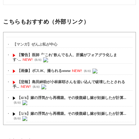
こちらもおすすめ（外部リンク）
【マンガ】ぜんぶ私が中心
【警告】医師『”これ”飲んでる人、肝臓がフォアグラ化しま
す･...
NEW!
(8/6)
【画像】ボスJK、撮られるwww
NEW!
(8/6)
【悲報】島田紳助が小林麻耶さんを追い込んで破壊したとされる
手...
NEW!
(8/6)
【6/6】嫁の浮気から再構築。その後復縁し嫁が妊娠したが計算...
(8/6)
【1/6】嫁の浮気から再構築。その後復縁し嫁が妊娠したが計算...
(8/6)
【5/5】バレた。鬼彼は旦那に土下座して、家族には言わないで...
(8/6)