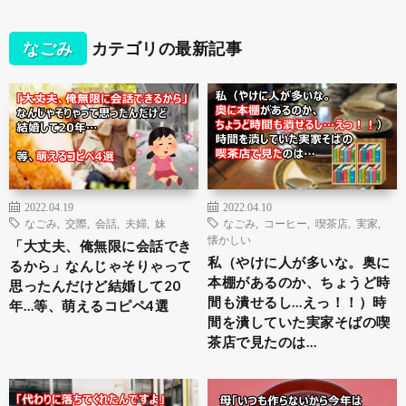
なごみ
カテゴリの最新記事
2022.04.19
2022.04.10
なごみ
,
交際
,
会話
,
夫婦
,
妹
なごみ
,
コーヒー
,
喫茶店
,
実家
,
懐かしい
「大丈夫、俺無限に会話でき
私（やけに人が多いな。奥に
るから」なんじゃそりゃって
本棚があるのか、ちょうど時
思ったんだけど結婚して20
間も潰せるし…えっ！！）時
年…等、萌えるコピペ4選
間を潰していた実家そばの喫
茶店で見たのは…