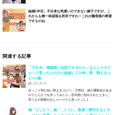
結婚5年目。不出来な気遣いのできない嫁子ですが、こ
れからも精一杯頑張る所存ですわ！これが義母様の希望
ですものね
関連する記事
「大丈夫、俺無限に会話できるから」なんじゃそり
ゃって思ったんだけど結婚して20年…等、萌えるコ
ピペ4選
2022.04.19
ほっこり和む短い萌えるコピペ。 ①明日、妹の運動会がある
のでとんかつを作ってみたら… ②旦那に告白されたときに…
③うちの両親がおしゃべりだと思ったこ[…]
俺「どした？」娘「…トイレ」夜遅く帰宅するとそ