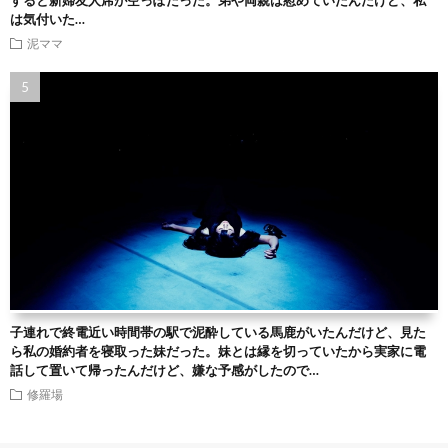
すると新婦友人席が空っぽだった。弟や両親は慰めていたんだけど、私
は気付いた…
泥ママ
子連れで終電近い時間帯の駅で泥酔している馬鹿がいたんだけど、見た
ら私の婚約者を寝取った妹だった。妹とは縁を切っていたから実家に電
話して置いて帰ったんだけど、嫌な予感がしたので…
修羅場