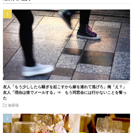
友人「もう少ししたら騒ぎを起こすから嫁を連れて逃げろ」俺「え？」
友人「理由は後でメールする」⇒ もう同窓会には行かないことを誓っ
た
修羅場