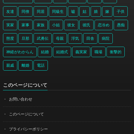
友達
同僚
同居
同級生
嘘
姑
娘
嫁
子供
実家
家事
家族
小姑
彼女
彼氏
恋冷め
愚痴
態度
旦那
武勇伝
母親
浮気
田舎
病院
神経がわからん
結婚
結婚式
義実家
職場
衝撃的
親戚
離婚
電話
このページについて
お問い合わせ
このページについて
プライバシーポリシー