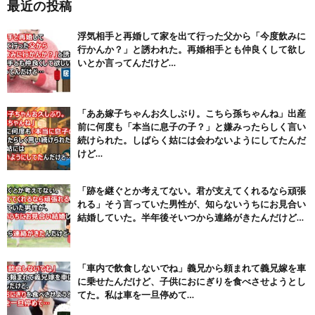
最近の投稿
【注目】熊本地震、28人死亡（30日午前6:30時点）
(7/30)
浮気相手と再婚して家を出て行った父から「今度飲みに
舌を絡ませて、唾液交換して── ちゅっちゅしながらの濃厚エッ...
行かんか？」と誘われた。再婚相手とも仲良くして欲し
(7/30)
いとか言ってんだけど…
【パリピ孔明】アニオリ場面も高評価「パリピ」続編への期待が高...
(6/22)
【画像】テイルズで一番マ〇コ舐めまわしたい女の子ｗｗｗｗｗ
「ああ嫁子ちゃんお久しぶり。こちら孫ちゃんね」出産
(6/22)
前に何度も「本当に息子の子？」と嫌みったらしく言い
続けられた。しばらく姑には会わないようにしてたんだ
Powered by livedoor 相互RSS
けど…
「跡を継ぐとか考えてない。君が支えてくれるなら頑張
れる」そう言っていた男性が、知らないうちにお見合い
結婚していた。半年後そいつから連絡がきたんだけど…
「車内で飲食しないでね」義兄から頼まれて義兄嫁を車
に乗せたんだけど、子供におにぎりを食べさせようとし
てた。私は車を一旦停めて…