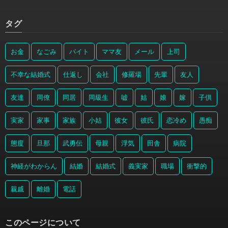
タグ
お金
なごみ
バイト
ママ友
メール
上司
不幸な結婚式
仕返し
会社
修羅場
先輩
友人
友達
同僚
同居
同級生
嘘
姑
娘
嫁
子供
実家
家事
家族
小姑
彼女
彼氏
恋冷め
愚痴
態度
旦那
武勇伝
母親
浮気
田舎
病院
神経がわからん
結婚
結婚式
義実家
職場
衝撃的
親戚
離婚
電話
このページについて