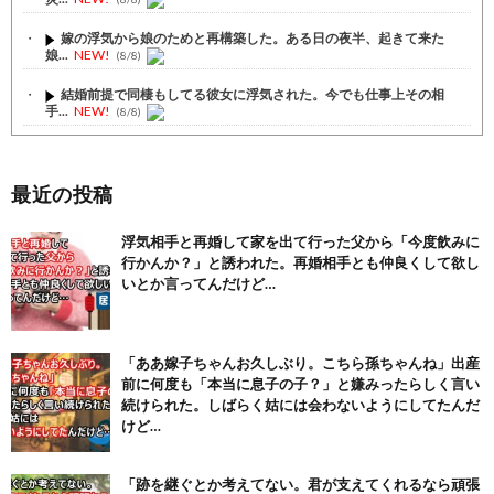
嫁の浮気から娘のためと再構築した。ある日の夜半、起きて来た
娘...
NEW!
(8/8)
結婚前提で同棲もしてる彼女に浮気された。今でも仕事上その相
手...
NEW!
(8/8)
彼女がﾀﾋんだ。悲しみに暮れながらも彼女の分まで精一杯生き
よ...
NEW!
(8/8)
最近の投稿
【注目】熊本地震、28人死亡（30日午前6:30時点）
(7/30)
浮気相手と再婚して家を出て行った父から「今度飲みに
舌を絡ませて、唾液交換して── ちゅっちゅしながらの濃厚エッ...
行かんか？」と誘われた。再婚相手とも仲良くして欲し
(7/30)
いとか言ってんだけど…
【パリピ孔明】アニオリ場面も高評価「パリピ」続編への期待が高...
(6/22)
【画像】テイルズで一番マ〇コ舐めまわしたい女の子ｗｗｗｗｗ
「ああ嫁子ちゃんお久しぶり。こちら孫ちゃんね」出産
(6/22)
前に何度も「本当に息子の子？」と嫌みったらしく言い
続けられた。しばらく姑には会わないようにしてたんだ
Powered by livedoor 相互RSS
けど…
「跡を継ぐとか考えてない。君が支えてくれるなら頑張