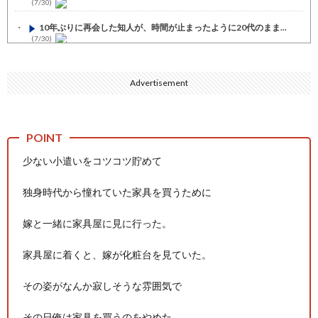
(7/30)
10年ぶりに再会した知人が、時間が止まったように20代のまま...
(7/30)
七ツ森りり ご令嬢と召使いの禁断の恋…1日だけ許された夫婦と...
(7/30)
Advertisement
娘の誕生日に焼肉に向かう途中で、地味な女性がDQNに胸倉をつ...
(7/30)
すまん熊本やがコンビニに食品も水もない
(7/30)
少ない小遣いをコツコツ貯めて
いきなり円高
(7/30)
【セール】Apple Apple Watch、iPhoneや...
(7/30)
独身時代から憧れていた家具を買うために
人体の中身が左右非対称なのは繊毛が回転運動をして左側に流れが...
嫁と一緒に家具屋に見に行った。
(7/30)
可愛い彼女が部屋に入ってきた。もしかしてニンジャ？→スタイリ...
家具屋に着くと、嫁が化粧台を見ていた。
(7/30)
Powered by livedoor 相互RSS
その姿がなんか寂しそうな雰囲気で
その日俺は家具を買うのをやめた。