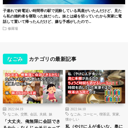
子連れで終電近い時間帯の駅で泥酔している馬鹿がいたんだけど、見た
ら私の婚約者を寝取った妹だった。妹とは縁を切っていたから実家に電
話して置いて帰ったんだけど、嫌な予感がしたので…
修羅場
なごみ
カテゴリの最新記事
2022.04.19
2022.04.10
なごみ
,
交際
,
会話
,
夫婦
,
妹
なごみ
,
コーヒー
,
喫茶店
,
実家
,
懐かしい
「大丈夫、俺無限に会話でき
私（やけに人が多いな。奥に
るから」なんじゃそりゃって