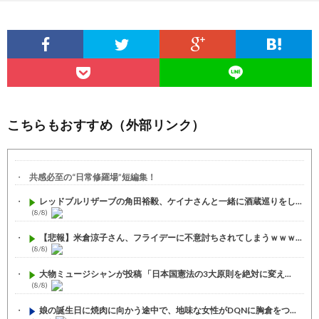
こちらもおすすめ（外部リンク）
共感必至の“日常修羅場”短編集！
レッドブルリザーブの角田裕毅、ケイナさんと一緒に酒蔵巡りをし...
(8/8)
【悲報】米倉涼子さん、フライデーに不意討ちされてしまうｗｗｗ...
(8/8)
大物ミュージシャンが投稿 「日本国憲法の3大原則を絶対に変え...
(8/8)
娘の誕生日に焼肉に向かう途中で、地味な女性がDQNに胸倉をつ...