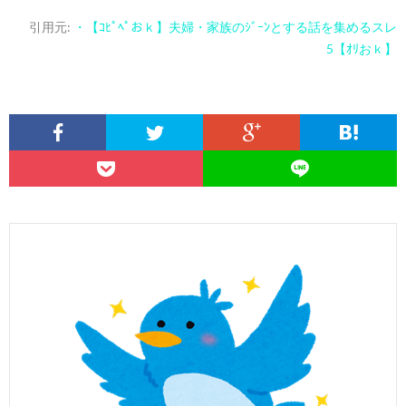
引用元:
・【ｺﾋﾟﾍﾟおｋ】夫婦・家族のｼﾞｰﾝとする話を集めるスレ
5【ｵﾘおｋ】