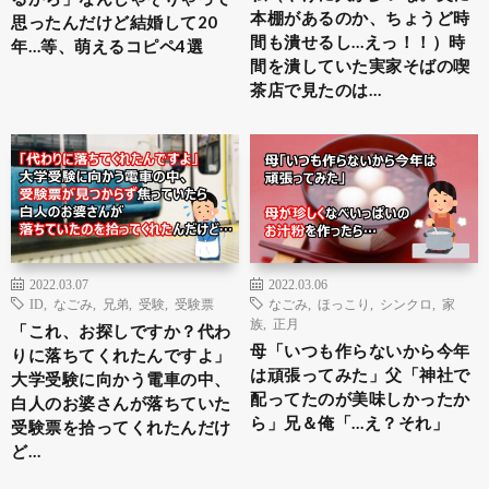
本棚があるのか、ちょうど時
思ったんだけど結婚して20
間も潰せるし…えっ！！）時
年…等、萌えるコピペ4選
間を潰していた実家そばの喫
茶店で見たのは…
2022.03.07
2022.03.06
ID
,
なごみ
,
兄弟
,
受験
,
受験票
なごみ
,
ほっこり
,
シンクロ
,
家
族
,
正月
「これ、お探しですか？代わ
母「いつも作らないから今年
りに落ちてくれたんですよ」
は頑張ってみた」父「神社で
大学受験に向かう電車の中、
配ってたのが美味しかったか
白人のお婆さんが落ちていた
ら」兄＆俺「…え？それ」
受験票を拾ってくれたんだけ
ど…