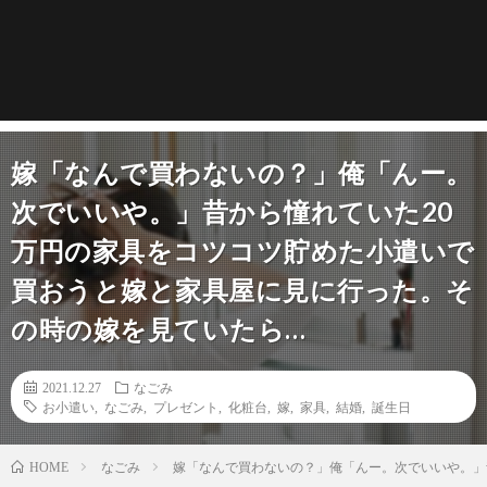
嫁「なんで買わないの？」俺「んー。
次でいいや。」昔から憧れていた20
万円の家具をコツコツ貯めた小遣いで
買おうと嫁と家具屋に見に行った。そ
の時の嫁を見ていたら…
2021.12.27
なごみ
お小遣い
,
なごみ
,
プレゼント
,
化粧台
,
嫁
,
家具
,
結婚
,
誕生日
なごみ
嫁「なんで買わないの？」俺「んー。次でいいや。」
HOME