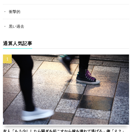
衝撃的
黒い過去
通算人気記事
友人「もう少ししたら騒ぎを起こすから嫁を連れて逃げろ」俺「え？」