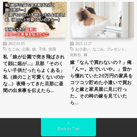
2022.01.05
2021.12.27
なごみ
,
公園
,
娘
,
子供
,
怪我
お小遣い
,
なごみ
,
プレゼント
,
化粧台
,
嫁
私「娘が公園で突き飛ばされ
嫁「なんで買わないの？」俺
て顔に痣が…」旦那「そのく
「んー。次でいいや。」昔か
らい子供だったらよくある」
ら憧れていた20万円の家具を
私（娘のこと可愛くないのか
コツコツ貯めた小遣いで買お
な…）夜帰ってきた旦那に昼
うと嫁と家具屋に見に行っ
間の出来事を伝えたら…
た。その時の嫁を見ていた
ら…
Back to Top