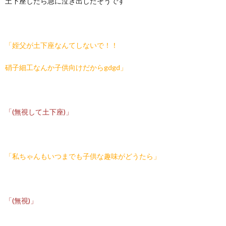
土下座したら急に泣き出したそうです
「姪父が土下座なんてしないで！！
硝子細工なんか子供向けだからgdgd」
「(無視して土下座)」
「私ちゃんもいつまでも子供な趣味がどうたら」
「(無視)」