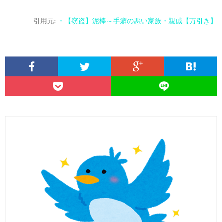
引用元:
・【窃盗】泥棒～手癖の悪い家族・親戚【万引き】