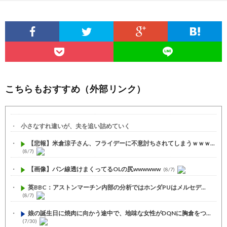
こちらもおすすめ（外部リンク）
小さなすれ違いが、夫を追い詰めていく
【悲報】米倉涼子さん、フライデーに不意討ちされてしまうｗｗｗ...
(8/7)
【画像】パン線透けまくってるOLの尻wwwwww
(8/7)
英BBC：アストンマーチン内部の分析ではホンダPUはメルセデ...
(8/7)
娘の誕生日に焼肉に向かう途中で、地味な女性がDQNに胸倉をつ...
(7/30)