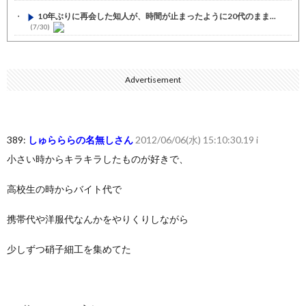
10年ぶりに再会した知人が、時間が止まったように20代のまま...
(7/30)
七ツ森りり ご令嬢と召使いの禁断の恋…1日だけ許された夫婦と...
(7/30)
Advertisement
娘の誕生日に焼肉に向かう途中で、地味な女性がDQNに胸倉をつ...
(7/30)
すまん熊本やがコンビニに食品も水もない
(7/30)
389:
しゅらららの名無しさん
2012/06/06(水) 15:10:30.19 i
いきなり円高
(7/30)
小さい時からキラキラしたものが好きで、
【セール】Apple Apple Watch、iPhoneや...
(7/30)
高校生の時からバイト代で
人体の中身が左右非対称なのは繊毛が回転運動をして左側に流れが...
(7/30)
携帯代や洋服代なんかをやりくりしながら
可愛い彼女が部屋に入ってきた。もしかしてニンジャ？→スタイリ...
(7/30)
少しずつ硝子細工を集めてた
Powered by livedoor 相互RSS