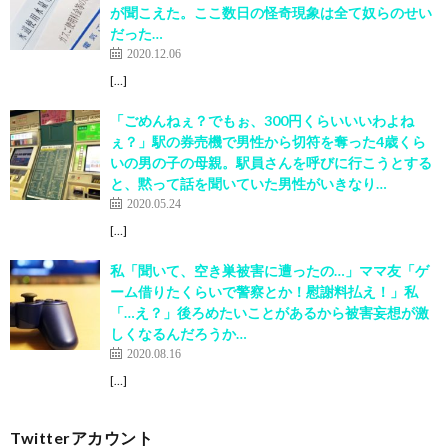
が聞こえた。ここ数日の怪奇現象は全て奴らのせい
だった…
2020.12.06
[…]
「ごめんねぇ？でもぉ、300円くらいいいわよね
ぇ？」駅の券売機で男性から切符を奪った4歳くら
いの男の子の母親。駅員さんを呼びに行こうとする
と、黙って話を聞いていた男性がいきなり…
2020.05.24
[…]
私「聞いて、空き巣被害に遭ったの…」ママ友「ゲ
ーム借りたくらいで警察とか！慰謝料払え！」私
「…え？」後ろめたいことがあるから被害妄想が激
しくなるんだろうか…
2020.08.16
[…]
Twitterアカウント