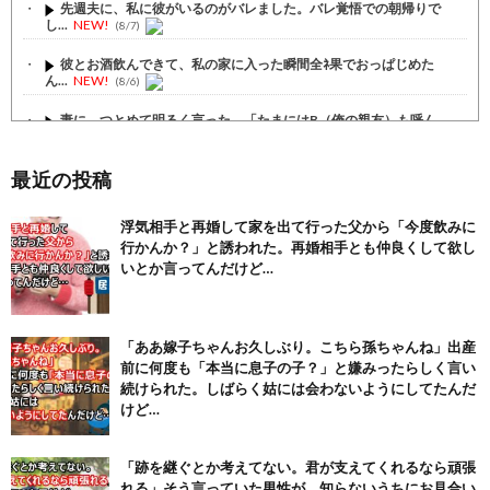
先週夫に、私に彼がいるのがバレました。バレ覚悟での朝帰りで
し...
NEW!
(8/7)
彼とお酒飲んできて、私の家に入った瞬間全ﾈ果でおっぱじめた
ん...
NEW!
(8/6)
妻に、つとめて明るく言った。「たまにはB（俺の親友）も呼ん
で...
NEW!
(8/6)
【注目】熊本地震、28人死亡（30日午前6:30時点）
最近の投稿
(7/30)
舌を絡ませて、唾液交換して── ちゅっちゅしながらの濃厚エッ...
浮気相手と再婚して家を出て行った父から「今度飲みに
(7/30)
行かんか？」と誘われた。再婚相手とも仲良くして欲し
いとか言ってんだけど…
【パリピ孔明】アニオリ場面も高評価「パリピ」続編への期待が高...
(6/22)
【画像】テイルズで一番マ〇コ舐めまわしたい女の子ｗｗｗｗｗ
(6/22)
「ああ嫁子ちゃんお久しぶり。こちら孫ちゃんね」出産
前に何度も「本当に息子の子？」と嫌みったらしく言い
Powered by livedoor 相互RSS
続けられた。しばらく姑には会わないようにしてたんだ
けど…
「跡を継ぐとか考えてない。君が支えてくれるなら頑張
れる」そう言っていた男性が、知らないうちにお見合い