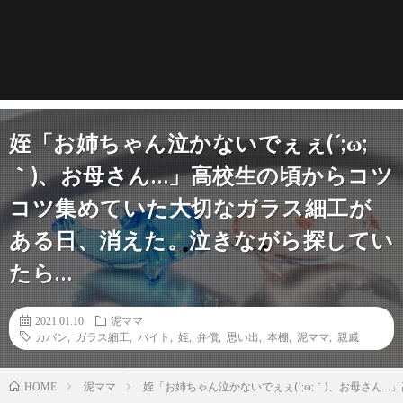
姪「お姉ちゃん泣かないでぇぇ(´;ω;
｀)、お母さん…」高校生の頃からコツ
コツ集めていた大切なガラス細工が
ある日、消えた。泣きながら探してい
たら…
2021.01.10
泥ママ
カバン
,
ガラス細工
,
バイト
,
姪
,
弁償
,
思い出
,
本棚
,
泥ママ
,
親戚
泥ママ
姪「お姉ちゃん泣かないでぇぇ(´;ω;｀)、お母さ
HOME