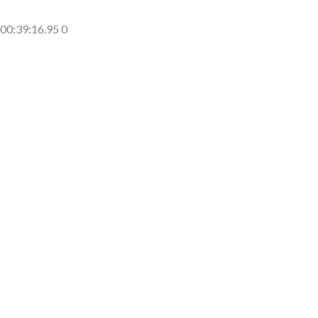
側に流れが...
(7/30)
00:39:16.95 0
→スタイリ...
(7/30)