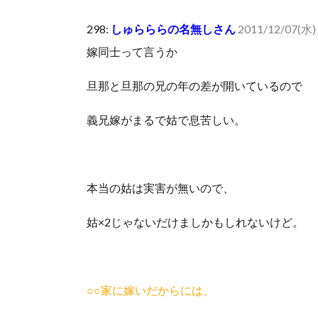
人体の中身が左右非対称なのは繊毛が回転運動をして左
298:
しゅらららの名無しさん
2011/12/07(水) 
可愛い彼女が部屋に入ってきた。もしかしてニンジャ？
嫁同士って言うか
Powered by livedoor 相互RSS
旦那と旦那の兄の年の差が開いているので
義兄嫁がまるで姑で息苦しい。
本当の姑は実害が無いので、
姑×2じゃないだけましかもしれないけど。
○○家に嫁いだからには、