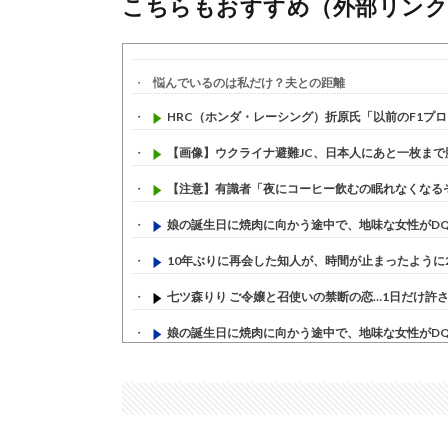
こちらもおすすめ（外部リンク
悩んでいるのは私だけ？夫との距離
HRC（ホンダ・レーシング）折原氏「以前のF1プロジ
【画像】ウクライナ避難JC、日本人にあと一枚まで
【注意】有識者「夜にコーヒー飲むの眠れなくなるぞ」
娘の誕生日に焼肉に向かう途中で、地味な女性がDQN
10年ぶりに再会した知人が、時間が止まったように20
七ツ森りり ご令嬢と召使いの禁断の恋…1日だけ許され
娘の誕生日に焼肉に向かう途中で、地味な女性がDQN
すまん熊本やがコンビニに食品も水もない
(7/30)
いきなり円高
(7/30)
【セール】Apple Apple Watch、iPhoneや...
(7/30)