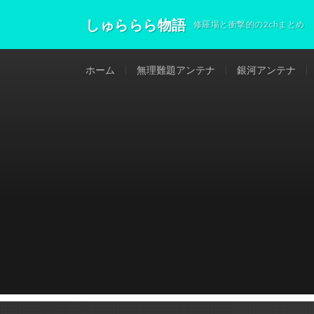
しゅららら物語
修羅場と衝撃的の2chまとめ
ホーム
無理難題アンテナ
銀河アンテナ