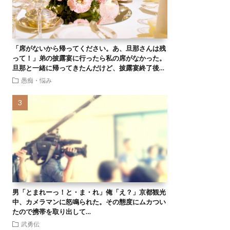
「席がないから帰ってください。あ、旦那さんは残
って！」弟の披露宴に行ったら私の席がなかった。
旦那と一緒に帰ってきたんだけど、披露宴終了後…
愚痴・悩み
男「とまれーっ！と・ま・れ」俺「え？」京都観光
中、カメラマンに怒鳴られた。その態度にムカつい
たので携帯を取り出して…
武勇伝