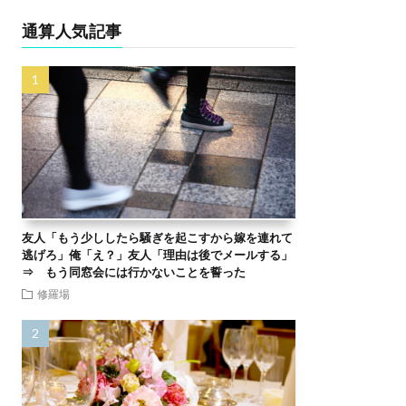
通算人気記事
友人「もう少ししたら騒ぎを起こすから嫁を連れて
逃げろ」俺「え？」友人「理由は後でメールする」
⇒ もう同窓会には行かないことを誓った
修羅場