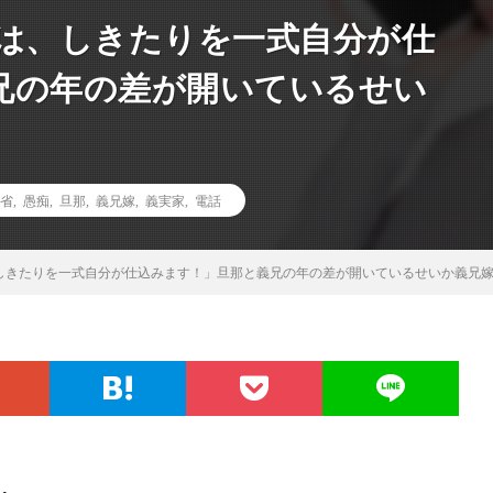
には、しきたりを一式自分が仕
兄の年の差が開いているせい
省
,
愚痴
,
旦那
,
義兄嫁
,
義実家
,
電話
、しきたりを一式自分が仕込みます！」旦那と義兄の年の差が開いているせいか義兄嫁