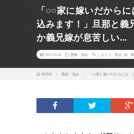
「○○家に嫁いだから
込みます！」旦那と義
か義兄嫁が息苦しい…
2021.03.04
愚痴・悩み
しきたり
,
世話
,
姑
,
帰
愚痴・悩み
「○○家に嫁いだからには
HOME