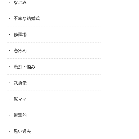
なごみ
不幸な結婚式
修羅場
恋冷め
愚痴・悩み
武勇伝
泥ママ
衝撃的
黒い過去