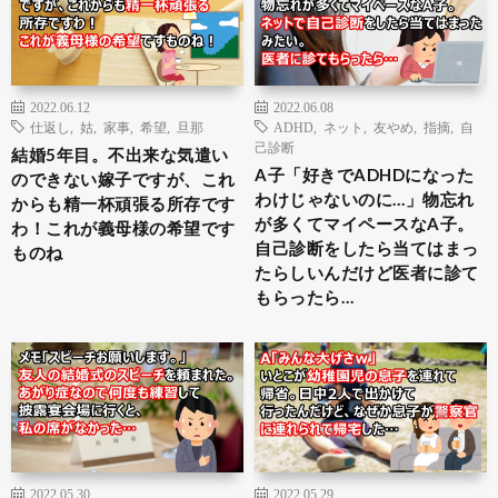
2022.06.12
2022.06.08
仕返し
,
姑
,
家事
,
希望
,
旦那
ADHD
,
ネット
,
友やめ
,
指摘
,
自
己診断
結婚5年目。不出来な気遣い
A子「好きでADHDになった
のできない嫁子ですが、これ
わけじゃないのに…」物忘れ
からも精一杯頑張る所存です
が多くてマイペースなA子。
わ！これが義母様の希望です
自己診断をしたら当てはまっ
ものね
たらしいんだけど医者に診て
もらったら…
2022.05.30
2022.05.29