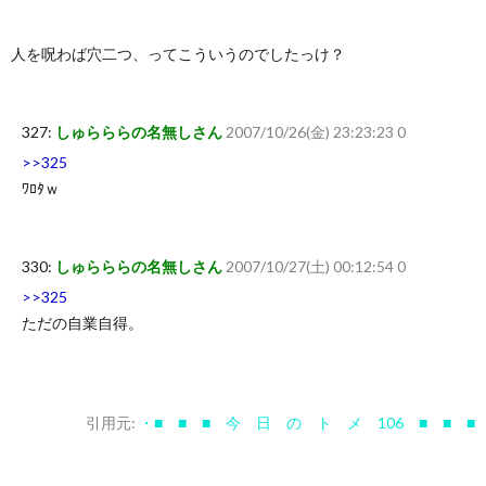
人を呪わば穴二つ、ってこういうのでしたっけ？
327:
しゅらららの名無しさん
2007/10/26(金) 23:23:23 0
>>325
ﾜﾛﾀｗ
330:
しゅらららの名無しさん
2007/10/27(土) 00:12:54 0
>>325
ただの自業自得。
引用元:
・■ ■ ■ 今 日 の ト メ 106 ■ ■ ■