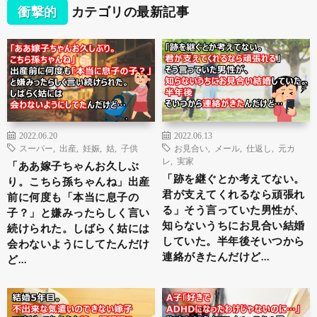
衝撃的
カテゴリの最新記事
2022.06.20
2022.06.13
スーパー
,
出産
,
妊娠
,
姑
,
子供
お見合い
,
メール
,
仕返し
,
元カ
レ
,
実家
「ああ嫁子ちゃんお久しぶ
「跡を継ぐとか考えてない。
り。こちら孫ちゃんね」出産
君が支えてくれるなら頑張れ
前に何度も「本当に息子の
る」そう言っていた男性が、
子？」と嫌みったらしく言い
知らないうちにお見合い結婚
続けられた。しばらく姑には
していた。半年後そいつから
会わないようにしてたんだけ
連絡がきたんだけど…
ど…