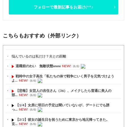
フォローで最新記事をお届け(^^♪
こちらもおすすめ（外部リンク）
悩んでいるのは私だけ？夫との距離
退職前のわい 無敵状態www
NEW!
(8/8)
戦時中の女子高生「私たちの体で戦争にいく男子を元気づけよう
よ...
NEW!
(8/8)
【悲報】女芸人の吉住さん（36）、メイクしたら普通に美人の
部...
NEW!
(8/8)
【1/4】女房に明日の予定は聞いていないが、デートにでも誘
っ...
NEW!
(8/8)
【2/2】彼女の誕生日を祝うために東京から地元帰ってきた。
玄...
NEW!
(8/8)