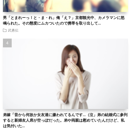
男「とまれーっ！と・ま・れ」俺「え？」京都観光中、カメラマンに怒
鳴られた。その態度にムカついたので携帯を取り出して…
武勇伝
弟嫁「昔から何故か女友達に嫌われてるんです…（泣」弟の結婚式に参列
すると新婦友人席が空っぽだった。弟や両親は慰めていたんだけど、私
は気付いた…