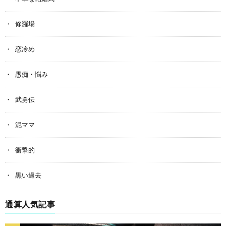
修羅場
恋冷め
愚痴・悩み
武勇伝
泥ママ
衝撃的
黒い過去
通算人気記事