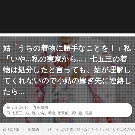
姑「うちの着物に勝手なことを！」私
「いや…私の実家から…」七五三の着
物は処分したと言っても、姑が理解し
てくれないので小姑の嫁ぎ先に連絡し
たら…
2021.03.11
衝撃的
七五三
,
姑
,
娘
,
小姑
,
着物
,
衝撃的
,
買い物
,
電話
衝撃的
姑「うちの着物に勝手なことを！」私「いや…私の実
HOME