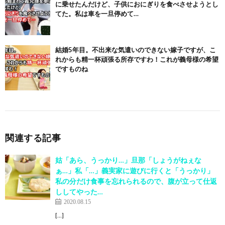
に乗せたんだけど、子供におにぎりを食べさせようとし
てた。私は車を一旦停めて…
結婚5年目。不出来な気遣いのできない嫁子ですが、こ
れからも精一杯頑張る所存ですわ！これが義母様の希望
ですものね
関連する記事
姑「あら、うっかり…」旦那「しょうがねぇな
ぁ…」私「…」義実家に遊びに行くと「うっかり」
私の分だけ食事を忘れられるので、腹が立って仕返
ししてやった…
2020.08.15
[…]