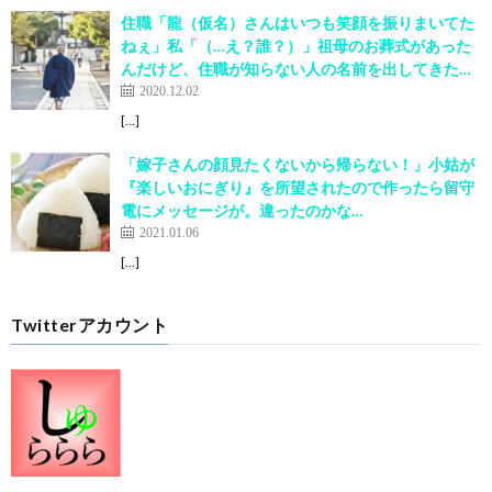
住職「龍（仮名）さんはいつも笑顔を振りまいてた
ねぇ」私「（…え？誰？）」祖母のお葬式があった
んだけど、住職が知らない人の名前を出してきた…
2020.12.02
[…]
「嫁子さんの顔見たくないから帰らない！」小姑が
『楽しいおにぎり』を所望されたので作ったら留守
電にメッセージが。違ったのかな…
2021.01.06
[…]
Twitterアカウント