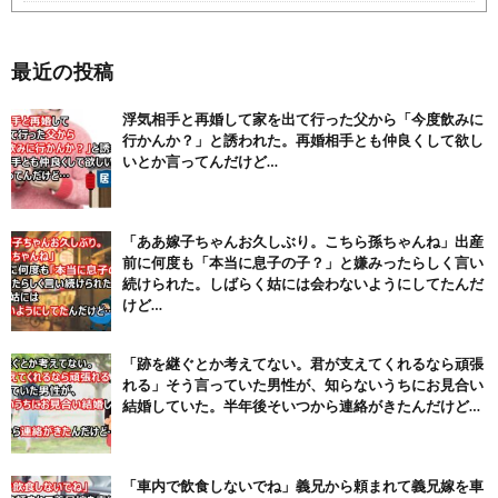
【1/2】彼女の誕生日を祝うために東京から地元帰ってきた。
玄...
NEW!
(8/8)
最近の投稿
【注目】熊本地震、28人死亡（30日午前6:30時点）
(7/30)
浮気相手と再婚して家を出て行った父から「今度飲みに
舌を絡ませて、唾液交換して── ちゅっちゅしながらの濃厚エッ...
行かんか？」と誘われた。再婚相手とも仲良くして欲し
(7/30)
いとか言ってんだけど…
【パリピ孔明】アニオリ場面も高評価「パリピ」続編への期待が高...
(6/22)
【画像】テイルズで一番マ〇コ舐めまわしたい女の子ｗｗｗｗｗ
「ああ嫁子ちゃんお久しぶり。こちら孫ちゃんね」出産
(6/22)
前に何度も「本当に息子の子？」と嫌みったらしく言い
続けられた。しばらく姑には会わないようにしてたんだ
Powered by livedoor 相互RSS
けど…
「跡を継ぐとか考えてない。君が支えてくれるなら頑張
れる」そう言っていた男性が、知らないうちにお見合い
結婚していた。半年後そいつから連絡がきたんだけど…
「車内で飲食しないでね」義兄から頼まれて義兄嫁を車