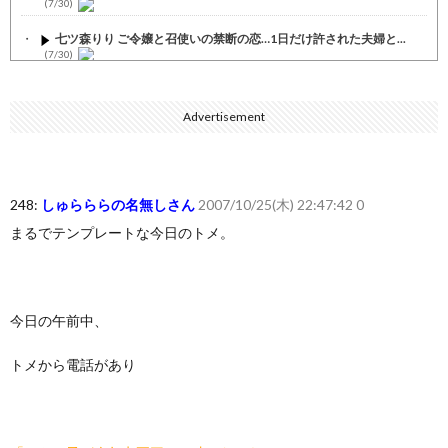
(7/30)
七ツ森りり ご令嬢と召使いの禁断の恋…1日だけ許された夫婦と...
(7/30)
娘の誕生日に焼肉に向かう途中で、地味な女性がDQNに胸倉をつ...
(7/30)
Advertisement
すまん熊本やがコンビニに食品も水もない
(7/30)
いきなり円高
(7/30)
248:
しゅらららの名無しさん
2007/10/25(木) 22:47:42 0
【セール】Apple Apple Watch、iPhoneや...
(7/30)
まるでテンプレートな今日のトメ。
人体の中身が左右非対称なのは繊毛が回転運動をして左側に流れが...
(7/30)
可愛い彼女が部屋に入ってきた。もしかしてニンジャ？→スタイリ...
(7/30)
今日の午前中、
Powered by livedoor 相互RSS
トメから電話があり