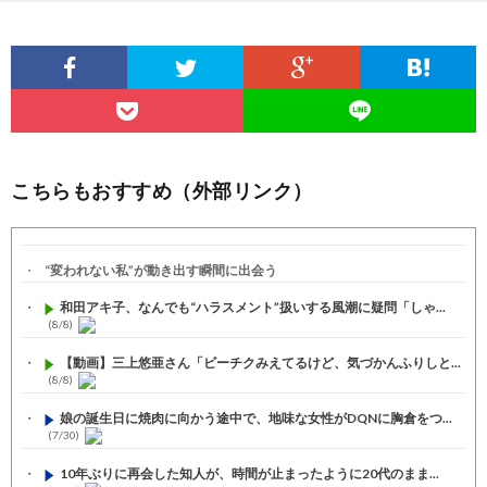
こちらもおすすめ（外部リンク）
“変われない私”が動き出す瞬間に出会う
和田アキ子、なんでも“ハラスメント”扱いする風潮に疑問「しゃ...
(8/8)
【動画】三上悠亜さん「ビーチクみえてるけど、気づかんふりしと...
(8/8)
娘の誕生日に焼肉に向かう途中で、地味な女性がDQNに胸倉をつ...
(7/30)
10年ぶりに再会した知人が、時間が止まったように20代のまま...