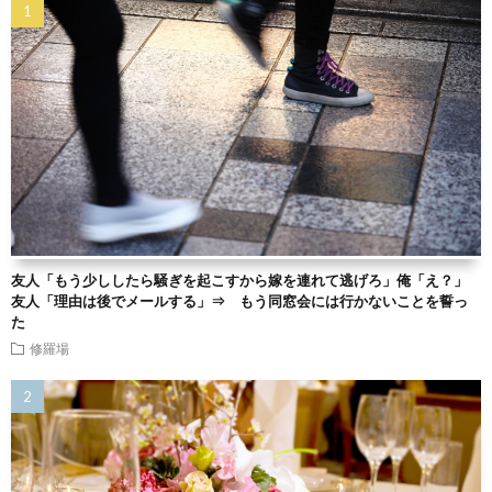
友人「もう少ししたら騒ぎを起こすから嫁を連れて逃げろ」俺「え？」
友人「理由は後でメールする」⇒ もう同窓会には行かないことを誓っ
た
修羅場